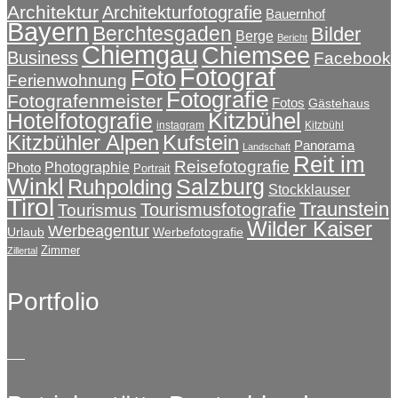
Architektur
Architekturfotografie
Bauernhof
Bayern
Berchtesgaden
Bilder
Berge
Bericht
Chiemgau
Chiemsee
Business
Facebook
Fotograf
Foto
Ferienwohnung
Fotografie
Fotografenmeister
Fotos
Gästehaus
Kitzbühel
Hotelfotografie
instagram
Kitzbühl
Kitzbühler Alpen
Kufstein
Panorama
Landschaft
Reit im
Reisefotografie
Photographie
Photo
Portrait
Winkl
Salzburg
Ruhpolding
Stockklauser
Tirol
Traunstein
Tourismusfotografie
Tourismus
Wilder Kaiser
Werbeagentur
Urlaub
Werbefotografie
Zimmer
Zillertal
Portfolio