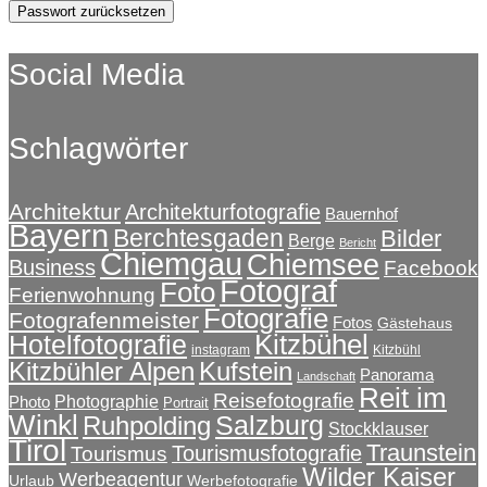
Passwort zurücksetzen
Social Media
Schlagwörter
Architektur
Architekturfotografie
Bauernhof
Bayern
Berchtesgaden
Bilder
Berge
Bericht
Chiemgau
Chiemsee
Business
Facebook
Fotograf
Foto
Ferienwohnung
Fotografie
Fotografenmeister
Fotos
Gästehaus
Kitzbühel
Hotelfotografie
instagram
Kitzbühl
Kitzbühler Alpen
Kufstein
Panorama
Landschaft
Reit im
Reisefotografie
Photographie
Photo
Portrait
Winkl
Salzburg
Ruhpolding
Stockklauser
Tirol
Traunstein
Tourismusfotografie
Tourismus
Wilder Kaiser
Werbeagentur
Urlaub
Werbefotografie