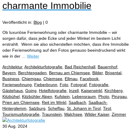
charmante Immobilie
Veröffentlicht in:
Blog
|
0
Ob luxuriöse Ferienwohnung oder charmante Immobilie – wir
sorgen dafür, dass jede Ecke und jeder Winkel im bestem Licht
erstrahlt. ⁠ Wenn sie also sicherstellen möchten, dass ihre Immobilie
oder Ferienwohnung auf den Fotos genauso beeindruckend wirkt
wie in der …
Weiter
Architektur
,
Architekturfotografie
,
Bad Reichenhall
,
Bauernhof
,
Bayern
,
Berchtesgaden
,
Bernau am Chiemsee
,
Bilder
,
Brixental
,
Business
,
Chiemgau
,
Chiemsee
,
Ellmau
,
Facebook
,
Ferienwohnung
,
Fieberbrunn
,
Foto
,
Fotograf
,
Fotografie
,
Gästehaus
,
Going
,
Hotelfotografie
,
Inzell
,
Kaiserwinkl
,
Kirchberg
,
Kitzbühel
,
Kitzbühler Alpen
,
Kufstein
,
Lebensraum
,
Photo
,
Pinzgau
,
Prien am Chiemsee
,
Reit im Winkl
,
Saalbach
,
Saalbach-
Hinterglemm
,
Salzburg
,
Scheffau
,
St. Johann in Tirol
,
Tirol
,
Tourismusfotografie
,
Traunstein
,
Walchsee
,
Wilder Kaiser
,
Zimmer
30
Aug. 2024