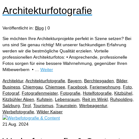
Architekturfotografie
Veröffentlicht in:
Blog
|
0
Sie möchten Ihre Architekturprojekte perfekt in Szene setzen? Bei
uns sind Sie genau richtig! Mit unserer fachkundigen Erfahrung
werden wir die bestmögliche Qualität erzielen. Vorteile
professionellen Architekturfotos: • Ansprechende, professionelle
Fotos sorgen für eine bessere Wahrnehmung, gegenüber Ihren
Mitbewerbern • …
Weiter
Architektur
,
Architekturfotografie
,
Bayern
,
Berchtesgaden
,
Bilder
,
Business
,
Chiemgau
,
Chiemsee
,
Facebook
,
Ferienwohnung
,
Foto
,
Fotograf
,
Fotografenmeister
,
Fotografie
,
Hotelfotografie
,
Kitzbühel
,
Kitzbühler Alpen
,
Kufstein
,
Lebensraum
,
Reit im Winkl
,
Ruhpolding
,
Salzburg
,
Tirol
,
Tourismus
,
Traunstein
,
Werbeagentur
,
Werbefotografie
,
Wilder Kaiser
21
Aug. 2024