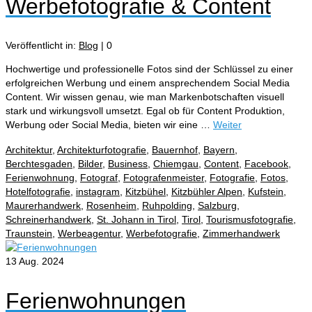
Werbefotografie & Content
Veröffentlicht in:
Blog
|
0
Hochwertige und professionelle Fotos sind der Schlüssel zu einer
erfolgreichen Werbung und einem ansprechendem Social Media
Content. Wir wissen genau, wie man Markenbotschaften visuell
stark und wirkungsvoll umsetzt.⁠ Egal ob für Content Produktion,
Werbung oder Social Media, bieten wir eine …
Weiter
Architektur
,
Architekturfotografie
,
Bauernhof
,
Bayern
,
Berchtesgaden
,
Bilder
,
Business
,
Chiemgau
,
Content
,
Facebook
,
Ferienwohnung
,
Fotograf
,
Fotografenmeister
,
Fotografie
,
Fotos
,
Hotelfotografie
,
instagram
,
Kitzbühel
,
Kitzbühler Alpen
,
Kufstein
,
Maurerhandwerk
,
Rosenheim
,
Ruhpolding
,
Salzburg
,
Schreinerhandwerk
,
St. Johann in Tirol
,
Tirol
,
Tourismusfotografie
,
Traunstein
,
Werbeagentur
,
Werbefotografie
,
Zimmerhandwerk
13
Aug. 2024
Ferienwohnungen