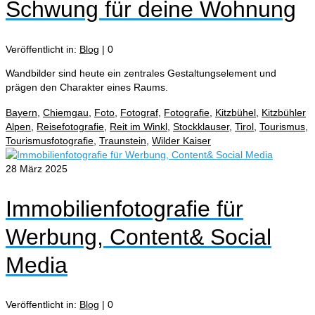
Schwung für deine Wohnung
Veröffentlicht in:
Blog
|
0
Wandbilder sind heute ein zentrales Gestaltungselement und
prägen den Charakter eines Raums.
Bayern
,
Chiemgau
,
Foto
,
Fotograf
,
Fotografie
,
Kitzbühel
,
Kitzbühler
Alpen
,
Reisefotografie
,
Reit im Winkl
,
Stockklauser
,
Tirol
,
Tourismus
,
Tourismusfotografie
,
Traunstein
,
Wilder Kaiser
28
März 2025
Immobilienfotografie für
Werbung, Content& Social
Media
Veröffentlicht in:
Blog
|
0