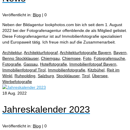
Veröffentlicht in:
Blog
|
0
Neben der Bildagentur lookphotos.com bin ich seit dem 1. August
2022 bei der Fotografenagentur offenblende.de als Mitglied gelistet.
Diese Fotografenagentur ist auf Immobilienfotografie spezialisiert
und Europaweit tätig. Ich freue mich auf die Zusammenarbeit.
Architektur
,
Architekturfotograf
,
Architekturfotografie Bayern
,
Bayern
,
Benno Stockklauser
,
Chiemgau
,
Chiemsee
,
Foto
,
Fotografensuche
,
Fotografie
,
Gassau
,
Hotelfotografie
,
Immobilienfotogaf Bayern
,
Immobilienfotograf Tirol
,
Immobilienfotografie
,
Kitzbühel
,
Reit im
Winkl
,
Ruhpolding
,
Salzburg
,
Stockklauser
,
Tirol
,
Übersee
,
Werbefotografie
18
Aug. 2022
Jahreskalender 2023
Veröffentlicht in:
Blog
|
0