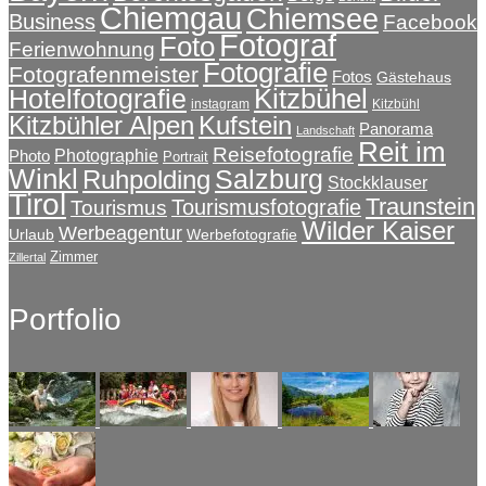
Chiemgau
Chiemsee
Business
Facebook
Fotograf
Foto
Ferienwohnung
Fotografie
Fotografenmeister
Fotos
Gästehaus
Kitzbühel
Hotelfotografie
instagram
Kitzbühl
Kitzbühler Alpen
Kufstein
Panorama
Landschaft
Reit im
Reisefotografie
Photographie
Photo
Portrait
Winkl
Salzburg
Ruhpolding
Stockklauser
Tirol
Traunstein
Tourismusfotografie
Tourismus
Wilder Kaiser
Werbeagentur
Urlaub
Werbefotografie
Zimmer
Zillertal
Portfolio