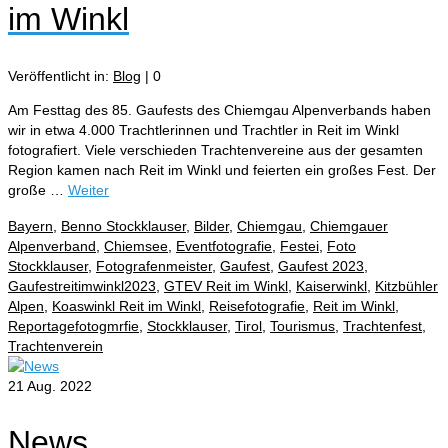
im Winkl
Veröffentlicht in:
Blog
|
0
Am Festtag des 85. Gaufests des Chiemgau Alpenverbands haben
wir in etwa 4.000 Trachtlerinnen und Trachtler in Reit im Winkl
fotografiert. Viele verschieden Trachtenvereine aus der gesamten
Region kamen nach Reit im Winkl und feierten ein großes Fest. Der
große …
Weiter
Bayern
,
Benno Stockklauser
,
Bilder
,
Chiemgau
,
Chiemgauer
Alpenverband
,
Chiemsee
,
Eventfotografie
,
Festei
,
Foto
Stockklauser
,
Fotografenmeister
,
Gaufest
,
Gaufest 2023
,
Gaufestreitimwinkl2023
,
GTEV Reit im Winkl
,
Kaiserwinkl
,
Kitzbühler
Alpen
,
Koaswinkl Reit im Winkl
,
Reisefotografie
,
Reit im Winkl
,
Reportagefotogmrfie
,
Stockklauser
,
Tirol
,
Tourismus
,
Trachtenfest
,
Trachtenverein
21
Aug. 2022
News