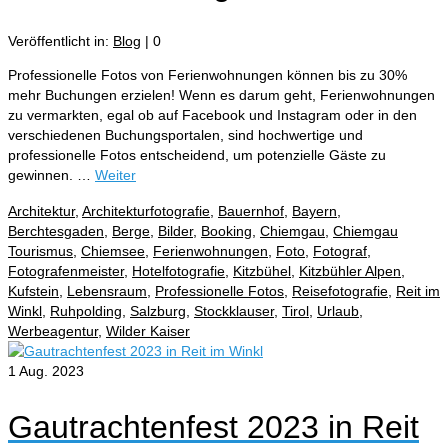
Veröffentlicht in:
Blog
|
0
Professionelle Fotos von Ferienwohnungen können bis zu 30%
mehr Buchungen erzielen! Wenn es darum geht, Ferienwohnungen
zu vermarkten, egal ob auf Facebook und Instagram oder in den
verschiedenen Buchungsportalen, sind hochwertige und
professionelle Fotos entscheidend, um potenzielle Gäste zu
gewinnen.⁠ …
Weiter
Architektur
,
Architekturfotografie
,
Bauernhof
,
Bayern
,
Berchtesgaden
,
Berge
,
Bilder
,
Booking
,
Chiemgau
,
Chiemgau
Tourismus
,
Chiemsee
,
Ferienwohnungen
,
Foto
,
Fotograf
,
Fotografenmeister
,
Hotelfotografie
,
Kitzbühel
,
Kitzbühler Alpen
,
Kufstein
,
Lebensraum
,
Professionelle Fotos
,
Reisefotografie
,
Reit im
Winkl
,
Ruhpolding
,
Salzburg
,
Stockklauser
,
Tirol
,
Urlaub
,
Werbeagentur
,
Wilder Kaiser
1
Aug. 2023
Gautrachtenfest 2023 in Reit