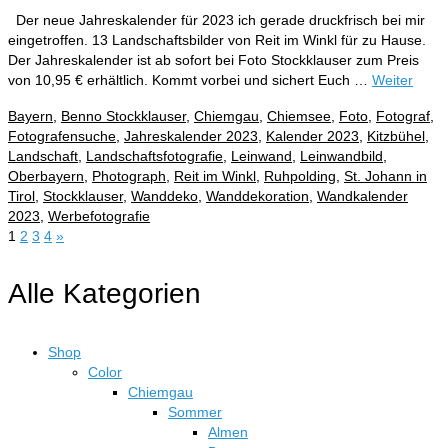
Der neue Jahreskalender für 2023 ich gerade druckfrisch bei mir
eingetroffen. 13 Landschaftsbilder von Reit im Winkl für zu Hause.
Der Jahreskalender ist ab sofort bei Foto Stockklauser zum Preis
von 10,95 € erhältlich. Kommt vorbei und sichert Euch …
Weiter
Bayern
,
Benno Stockklauser
,
Chiemgau
,
Chiemsee
,
Foto
,
Fotograf
,
Fotografensuche
,
Jahreskalender 2023
,
Kalender 2023
,
Kitzbühel
,
Landschaft
,
Landschaftsfotografie
,
Leinwand
,
Leinwandbild
,
Oberbayern
,
Photograph
,
Reit im Winkl
,
Ruhpolding
,
St. Johann in
Tirol
,
Stockklauser
,
Wanddeko
,
Wanddekoration
,
Wandkalender
2023
,
Werbefotografie
Seitennummerierung
1
2
3
4
»
der
Alle Kategorien
Beiträge
Shop
Color
Chiemgau
Sommer
Almen