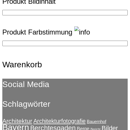
Produkt Bildinhalt
Produkt Farbstimmung
Warenkorb
Social Media
Schlagwörter
Architektur
Architekturfotografie
Bauernhof
Bayern
Berchtesgaden
Bilder
Berge
Bericht