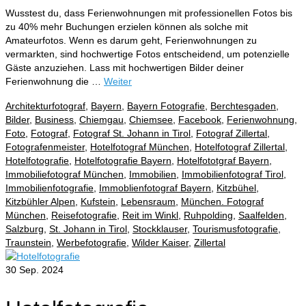
Wusstest du, dass Ferienwohnungen mit professionellen Fotos bis
zu 40% mehr Buchungen erzielen können als solche mit
Amateurfotos. Wenn es darum geht, Ferienwohnungen zu
vermarkten, sind hochwertige Fotos entscheidend, um potenzielle
Gäste anzuziehen. Lass mit hochwertigen Bilder deiner
Ferienwohnung die …
Weiter
Architekturfotograf
,
Bayern
,
Bayern Fotografie
,
Berchtesgaden
,
Bilder
,
Business
,
Chiemgau
,
Chiemsee
,
Facebook
,
Ferienwohnung
,
Foto
,
Fotograf
,
Fotograf St. Johann in Tirol
,
Fotograf Zillertal
,
Fotografenmeister
,
Hotelfotograf München
,
Hotelfotograf Zillertal
,
Hotelfotografie
,
Hotelfotografie Bayern
,
Hotelfototgraf Bayern
,
Immobiliefotograf München
,
Immobilien
,
Immobilienfotograf Tirol
,
Immobilienfotografie
,
Immoblienfotograf Bayern
,
Kitzbühel
,
Kitzbühler Alpen
,
Kufstein
,
Lebensraum
,
München. Fotograf
München
,
Reisefotografie
,
Reit im Winkl
,
Ruhpolding
,
Saalfelden
,
Salzburg
,
St. Johann in Tirol
,
Stockklauser
,
Tourismusfotografie
,
Traunstein
,
Werbefotografie
,
Wilder Kaiser
,
Zillertal
30
Sep. 2024