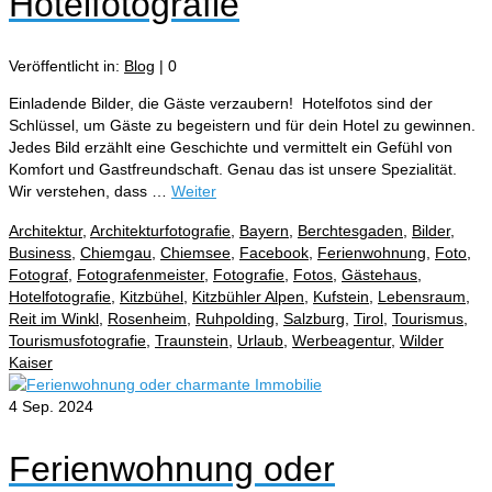
Hotelfotografie
Veröffentlicht in:
Blog
|
0
Einladende Bilder, die Gäste verzaubern! Hotelfotos sind der
Schlüssel, um Gäste zu begeistern und für dein Hotel zu gewinnen.
Jedes Bild erzählt eine Geschichte und vermittelt ein Gefühl von
Komfort und Gastfreundschaft. Genau das ist unsere Spezialität.
Wir verstehen, dass …
Weiter
Architektur
,
Architekturfotografie
,
Bayern
,
Berchtesgaden
,
Bilder
,
Business
,
Chiemgau
,
Chiemsee
,
Facebook
,
Ferienwohnung
,
Foto
,
Fotograf
,
Fotografenmeister
,
Fotografie
,
Fotos
,
Gästehaus
,
Hotelfotografie
,
Kitzbühel
,
Kitzbühler Alpen
,
Kufstein
,
Lebensraum
,
Reit im Winkl
,
Rosenheim
,
Ruhpolding
,
Salzburg
,
Tirol
,
Tourismus
,
Tourismusfotografie
,
Traunstein
,
Urlaub
,
Werbeagentur
,
Wilder
Kaiser
4
Sep. 2024
Ferienwohnung oder