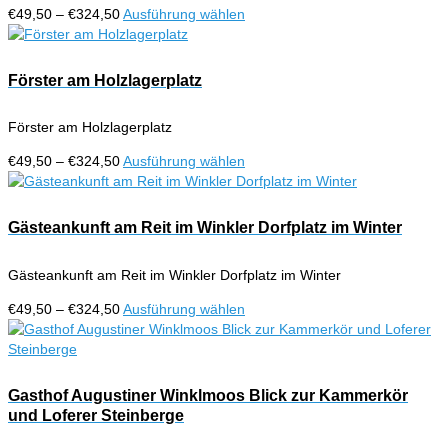
Optionen
Preisspanne:
Dieses
€
49,50
–
€
324,50
Ausführung wählen
können
€49,50
Produkt
auf
bis
weist
der
€324,50
mehrere
Förster am Holzlagerplatz
Produktseite
Varianten
gewählt
auf.
werden
Förster am Holzlagerplatz
Die
Optionen
Preisspanne:
Dieses
€
49,50
–
€
324,50
Ausführung wählen
können
€49,50
Produkt
auf
bis
weist
der
€324,50
mehrere
Gästeankunft am Reit im Winkler Dorfplatz im Winter
Produktseite
Varianten
gewählt
auf.
werden
Gästeankunft am Reit im Winkler Dorfplatz im Winter
Die
Optionen
Preisspanne:
Dieses
€
49,50
–
€
324,50
Ausführung wählen
können
€49,50
Produkt
auf
bis
weist
der
€324,50
mehrere
Produktseite
Varianten
Gasthof Augustiner Winklmoos Blick zur Kammerkör
gewählt
auf.
und Loferer Steinberge
werden
Die
Optionen