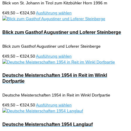
werden
Blick von St. Johann in Tirol zum Kitzbühler Horn 1996 m
Die
Optionen
Preisspanne:
Dieses
€
49,50
–
€
324,50
Ausführung wählen
können
€49,50
Produkt
auf
bis
weist
der
€324,50
mehrere
Blick zum Gasthof Augustiner und Loferer Steinberge
Produktseite
Varianten
gewählt
auf.
werden
Blick zum Gasthof Augustiner und Loferer Steinberge
Die
Optionen
Preisspanne:
Dieses
€
49,50
–
€
324,50
Ausführung wählen
können
€49,50
Produkt
auf
bis
weist
der
€324,50
mehrere
Deutsche Meisterschaften 1954 in Reit im Winkl
Produktseite
Varianten
Dorfpartie
gewählt
auf.
werden
Die
Deutsche Meisterschaften 1954 in Reit im Winkl Dorfpartie
Optionen
können
Preisspanne:
Dieses
€
49,50
–
€
324,50
Ausführung wählen
auf
€49,50
Produkt
der
bis
weist
Produktseite
€324,50
mehrere
Deutsche Meisterschaften 1954 Langlauf
gewählt
Varianten