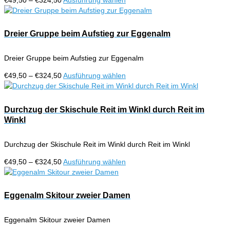
können
€49,50
Produkt
auf
bis
weist
der
€324,50
mehrere
Dreier Gruppe beim Aufstieg zur Eggenalm
Produktseite
Varianten
gewählt
auf.
werden
Dreier Gruppe beim Aufstieg zur Eggenalm
Die
Optionen
Preisspanne:
Dieses
€
49,50
–
€
324,50
Ausführung wählen
können
€49,50
Produkt
auf
bis
weist
der
€324,50
mehrere
Durchzug der Skischule Reit im Winkl durch Reit im
Produktseite
Varianten
Winkl
gewählt
auf.
werden
Die
Durchzug der Skischule Reit im Winkl durch Reit im Winkl
Optionen
können
Preisspanne:
Dieses
€
49,50
–
€
324,50
Ausführung wählen
auf
€49,50
Produkt
der
bis
weist
Produktseite
€324,50
mehrere
Eggenalm Skitour zweier Damen
gewählt
Varianten
werden
auf.
Eggenalm Skitour zweier Damen
Die