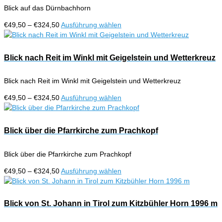
auf.
werden
Blick auf das Dürnbachhorn
Die
Optionen
Preisspanne:
Dieses
€
49,50
–
€
324,50
Ausführung wählen
können
€49,50
Produkt
auf
bis
weist
der
€324,50
mehrere
Blick nach Reit im Winkl mit Geigelstein und Wetterkreuz
Produktseite
Varianten
gewählt
auf.
werden
Blick nach Reit im Winkl mit Geigelstein und Wetterkreuz
Die
Optionen
Preisspanne:
Dieses
€
49,50
–
€
324,50
Ausführung wählen
können
€49,50
Produkt
auf
bis
weist
der
€324,50
mehrere
Blick über die Pfarrkirche zum Prachkopf
Produktseite
Varianten
gewählt
auf.
werden
Blick über die Pfarrkirche zum Prachkopf
Die
Optionen
Preisspanne:
Dieses
€
49,50
–
€
324,50
Ausführung wählen
können
€49,50
Produkt
auf
bis
weist
der
€324,50
mehrere
Blick von St. Johann in Tirol zum Kitzbühler Horn 1996 m
Produktseite
Varianten
gewählt
auf.