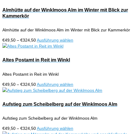
Almhütte auf der Winklmoos Alm im Winter mit Blick zur
Kammerkör
Almhütte auf der Winklmoos Alm im Winter mit Blick zur Kammerkör
Preisspanne:
Dieses
€
49,50
–
€
324,50
Ausführung wählen
€49,50
Produkt
bis
weist
€324,50
mehrere
Altes Postamt in Reit im Winkl
Varianten
auf.
Altes Postamt in Reit im Winkl
Die
Optionen
Preisspanne:
Dieses
€
49,50
–
€
324,50
Ausführung wählen
können
€49,50
Produkt
auf
bis
weist
der
€324,50
mehrere
Aufstieg zum Scheibelberg auf der Winklmoos Alm
Produktseite
Varianten
gewählt
auf.
werden
Aufstieg zum Scheibelberg auf der Winklmoos Alm
Die
Optionen
Preisspanne:
Dieses
€
49,50
–
€
324,50
Ausführung wählen
können