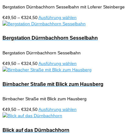
Die
Bergstation Dürnbachhorn Sesselbahn mit Loferer Steinberge
Optionen
können
Preisspanne:
Dieses
€
49,50
–
€
324,50
Ausführung wählen
auf
€49,50
Produkt
der
bis
weist
Produktseite
€324,50
mehrere
Bergstation Dürrnbachhorn Sesselbahn
gewählt
Varianten
werden
auf.
Bergstation Dürrnbachhorn Sesselbahn
Die
Optionen
Preisspanne:
Dieses
€
49,50
–
€
324,50
Ausführung wählen
können
€49,50
Produkt
auf
bis
weist
der
€324,50
mehrere
Birnbacher Straße mit Blick zum Hausberg
Produktseite
Varianten
gewählt
auf.
werden
Birnbacher Straße mit Blick zum Hausberg
Die
Optionen
Preisspanne:
Dieses
€
49,50
–
€
324,50
Ausführung wählen
können
€49,50
Produkt
auf
bis
weist
der
€324,50
mehrere
Blick auf das Dürnbachhorn
Produktseite
Varianten
gewählt