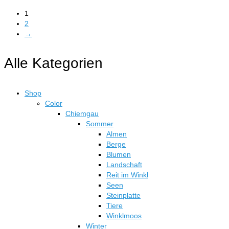
können
€49,50
Produkt
auf
1
bis
weist
der
2
€324,50
mehrere
Produktseite
→
Varianten
gewählt
auf.
werden
Die
Alle Kategorien
Optionen
können
auf
Shop
der
Color
Produktseite
Chiemgau
gewählt
Sommer
werden
Almen
Berge
Blumen
Landschaft
Reit im Winkl
Seen
Steinplatte
Tiere
Winklmoos
Winter