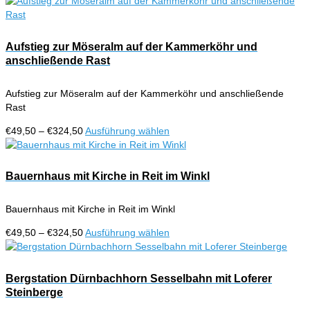
€49,50
Produkt
auf
bis
weist
der
€324,50
mehrere
Produktseite
Varianten
Aufstieg zur Möseralm auf der Kammerköhr und
gewählt
auf.
anschließende Rast
werden
Die
Optionen
Aufstieg zur Möseralm auf der Kammerköhr und anschließende
können
Rast
auf
der
Preisspanne:
Dieses
€
49,50
–
€
324,50
Ausführung wählen
Produktseite
€49,50
Produkt
gewählt
bis
weist
werden
€324,50
mehrere
Bauernhaus mit Kirche in Reit im Winkl
Varianten
auf.
Bauernhaus mit Kirche in Reit im Winkl
Die
Optionen
Preisspanne:
Dieses
€
49,50
–
€
324,50
Ausführung wählen
können
€49,50
Produkt
auf
bis
weist
der
€324,50
mehrere
Bergstation Dürnbachhorn Sesselbahn mit Loferer
Produktseite
Varianten
Steinberge
gewählt
auf.
werden