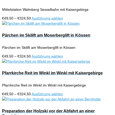
Varianten
gewählt
auf.
werden
Mittelstation Walmberg Sesselbahn mit Kaisergebirge
Die
Optionen
Preisspanne:
Dieses
€
49,50
–
€
324,50
Ausführung wählen
können
€49,50
Produkt
auf
bis
weist
der
€324,50
mehrere
Pärchen im Skilift am Moserberglift in Kössen
Produktseite
Varianten
gewählt
auf.
werden
Pärchen im Skilift am Moserberglift in Kössen
Die
Optionen
Preisspanne:
Dieses
€
49,50
–
€
324,50
Ausführung wählen
können
€49,50
Produkt
auf
bis
weist
der
€324,50
mehrere
Pfarrkirche Reit im Winkl im Winkl mit Kaisergebirge
Produktseite
Varianten
gewählt
auf.
werden
Pfarrkirche Reit im Winkl im Winkl mit Kaisergebirge
Die
Optionen
Preisspanne:
Dieses
€
49,50
–
€
324,50
Ausführung wählen
können
€49,50
Produkt
auf
bis
weist
der
€324,50
mehrere
Preparation der Holzski vor der Abfahrt an einer
Produktseite
Varianten