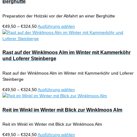
Berghütte
gewählt
auf.
werden
Die
Preparation der Holzski vor der Abfahrt an einer Berghütte
Optionen
können
Preisspanne:
Dieses
€
49,50
–
€
324,50
Ausführung wählen
auf
€49,50
Produkt
der
bis
weist
Produktseite
€324,50
mehrere
gewählt
Varianten
Rast auf der Winklmoos Alm im Winter mit Kammerköhr
werden
auf.
und Loferer Steinberge
Die
Optionen
Rast auf der Winklmoos Alm im Winter mit Kammerköhr und Loferer
können
Steinberge
auf
der
Preisspanne:
Dieses
€
49,50
–
€
324,50
Ausführung wählen
Produktseite
€49,50
Produkt
gewählt
bis
weist
werden
€324,50
mehrere
Reit im Winkl im Winter mit Blick zur Winklmoos Alm
Varianten
auf.
Reit im Winkl im Winter mit Blick zur Winklmoos Alm
Die
Optionen
Preisspanne:
Dieses
€
49,50
–
€
324,50
Ausführung wählen