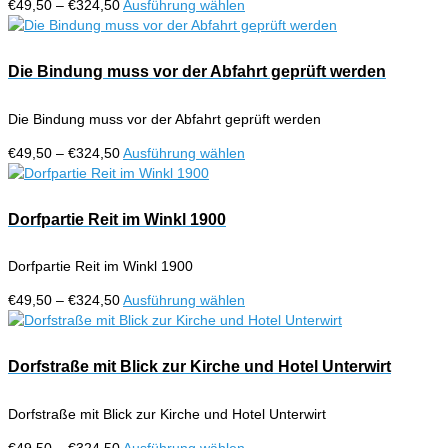
Preisspanne:
Dieses
€
49,50
–
€
324,50
Ausführung wählen
der
€49,50
Produkt
Produktseite
bis
weist
gewählt
€324,50
mehrere
Die Bindung muss vor der Abfahrt geprüft werden
werden
Varianten
auf.
Die Bindung muss vor der Abfahrt geprüft werden
Die
Optionen
Preisspanne:
Dieses
€
49,50
–
€
324,50
Ausführung wählen
können
€49,50
Produkt
auf
bis
weist
der
€324,50
mehrere
Dorfpartie Reit im Winkl 1900
Produktseite
Varianten
gewählt
auf.
werden
Dorfpartie Reit im Winkl 1900
Die
Optionen
Preisspanne:
Dieses
€
49,50
–
€
324,50
Ausführung wählen
können
€49,50
Produkt
auf
bis
weist
der
€324,50
mehrere
Dorfstraße mit Blick zur Kirche und Hotel Unterwirt
Produktseite
Varianten
gewählt
auf.
werden
Dorfstraße mit Blick zur Kirche und Hotel Unterwirt
Die
Optionen
Preisspanne:
Dieses
€
49,50
–
€
324,50
Ausführung wählen