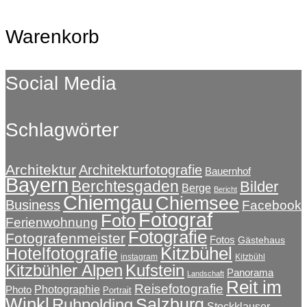
Warenkorb
Social Media
Schlagwörter
Architektur
Architekturfotografie
Bauernhof
Bayern
Berchtesgaden
Bilder
Berge
Bericht
Chiemgau
Chiemsee
Business
Facebook
Fotograf
Foto
Ferienwohnung
Fotografie
Fotografenmeister
Fotos
Gästehaus
Kitzbühel
Hotelfotografie
instagram
Kitzbühl
Kitzbühler Alpen
Kufstein
Panorama
Landschaft
Reit im
Reisefotografie
Photographie
Photo
Portrait
Winkl
Salzburg
Ruhpolding
Stockklauser