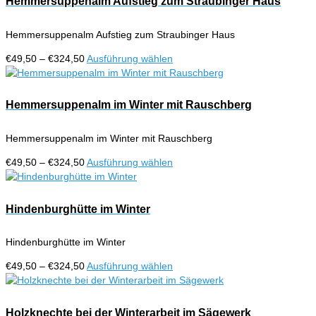
Hemmersuppenalm Aufstieg zum Straubinger Haus
Produktseite
Varianten
gewählt
auf.
werden
Hemmersuppenalm Aufstieg zum Straubinger Haus
Die
Optionen
Preisspanne:
Dieses
€
49,50
–
€
324,50
Ausführung wählen
können
€49,50
Produkt
auf
bis
weist
der
€324,50
mehrere
Hemmersuppenalm im Winter mit Rauschberg
Produktseite
Varianten
gewählt
auf.
werden
Hemmersuppenalm im Winter mit Rauschberg
Die
Optionen
Preisspanne:
Dieses
€
49,50
–
€
324,50
Ausführung wählen
können
€49,50
Produkt
auf
bis
weist
der
€324,50
mehrere
Hindenburghütte im Winter
Produktseite
Varianten
gewählt
auf.
werden
Hindenburghütte im Winter
Die
Optionen
Preisspanne:
Dieses
€
49,50
–
€
324,50
Ausführung wählen
können
€49,50
Produkt
auf
bis
weist
der
€324,50
mehrere
Holzknechte bei der Winterarbeit im Sägewerk