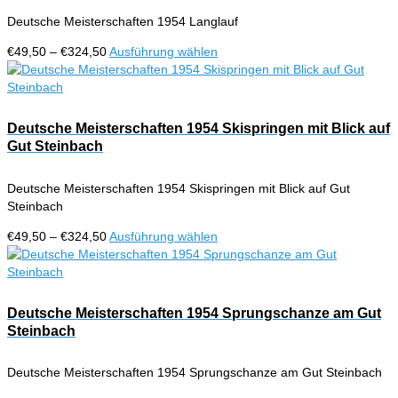
werden
auf.
Deutsche Meisterschaften 1954 Langlauf
Die
Optionen
Preisspanne:
Dieses
€
49,50
–
€
324,50
Ausführung wählen
können
€49,50
Produkt
auf
bis
weist
der
€324,50
mehrere
Produktseite
Varianten
Deutsche Meisterschaften 1954 Skispringen mit Blick auf
gewählt
auf.
Gut Steinbach
werden
Die
Optionen
Deutsche Meisterschaften 1954 Skispringen mit Blick auf Gut
können
Steinbach
auf
der
Preisspanne:
Dieses
€
49,50
–
€
324,50
Ausführung wählen
Produktseite
€49,50
Produkt
gewählt
bis
weist
werden
€324,50
mehrere
Varianten
Deutsche Meisterschaften 1954 Sprungschanze am Gut
auf.
Steinbach
Die
Optionen
Deutsche Meisterschaften 1954 Sprungschanze am Gut Steinbach
können
auf