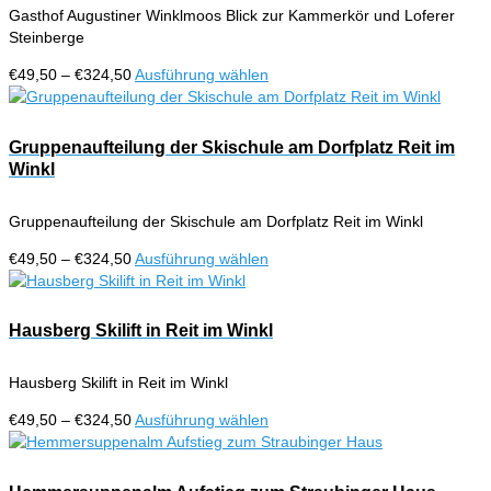
Gasthof Augustiner Winklmoos Blick zur Kammerkör und Loferer
können
Steinberge
auf
der
Preisspanne:
Dieses
€
49,50
–
€
324,50
Ausführung wählen
Produktseite
€49,50
Produkt
gewählt
bis
weist
werden
€324,50
mehrere
Gruppenaufteilung der Skischule am Dorfplatz Reit im
Varianten
Winkl
auf.
Die
Gruppenaufteilung der Skischule am Dorfplatz Reit im Winkl
Optionen
können
Preisspanne:
Dieses
€
49,50
–
€
324,50
Ausführung wählen
auf
€49,50
Produkt
der
bis
weist
Produktseite
€324,50
mehrere
Hausberg Skilift in Reit im Winkl
gewählt
Varianten
werden
auf.
Hausberg Skilift in Reit im Winkl
Die
Optionen
Preisspanne:
Dieses
€
49,50
–
€
324,50
Ausführung wählen
können
€49,50
Produkt
auf
bis
weist
der
€324,50
mehrere