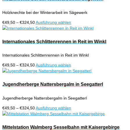
Produktseite
Varianten
gewählt
auf.
werden
Holzknechte bei der Winterarbeit im Sägewerk
Die
Optionen
Preisspanne:
Dieses
€
49,50
–
€
324,50
Ausführung wählen
können
€49,50
Produkt
auf
bis
weist
der
€324,50
mehrere
Internationales Schlittenrennen in Reit im Winkl
Produktseite
Varianten
gewählt
auf.
werden
Internationales Schlittenrennen in Reit im Winkl
Die
Optionen
Preisspanne:
Dieses
€
49,50
–
€
324,50
Ausführung wählen
können
€49,50
Produkt
auf
bis
weist
der
€324,50
mehrere
Jugendherberge Nattersbergalm in Seegatterl
Produktseite
Varianten
gewählt
auf.
werden
Jugendherberge Nattersbergalm in Seegatterl
Die
Optionen
Preisspanne:
Dieses
€
49,50
–
€
324,50
Ausführung wählen
können
€49,50
Produkt
auf
bis
weist
der
€324,50
mehrere
Mittelstation Walmberg Sesselbahn mit Kaisergebirge
Produktseite