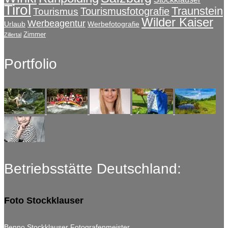
Tirol
Traunstein
Tourismusfotografie
Tourismus
Wilder Kaiser
Werbeagentur
Urlaub
Werbefotografie
Zimmer
Zillertal
Portfolio
Betriebsstätte Deutschland:
Foto Stockklauser
Benno Stockklauser Fotografenmeister