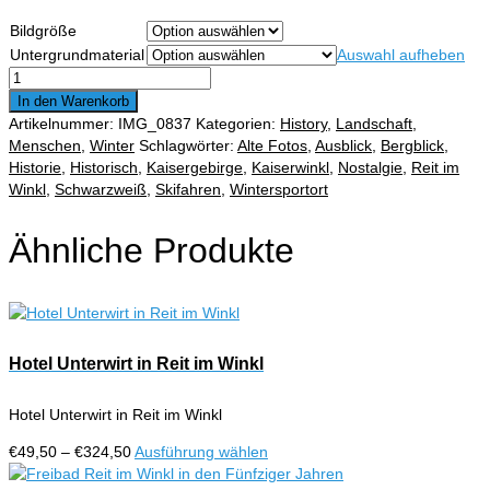
€49,50
Bildgröße
bis
Untergrundmaterial
Auswahl aufheben
€324,50
Hausberg
Skilift
In den Warenkorb
in
Artikelnummer:
IMG_0837
Kategorien:
History
,
Landschaft
,
Reit
Menschen
,
Winter
Schlagwörter:
Alte Fotos
,
Ausblick
,
Bergblick
,
im
Historie
,
Historisch
,
Kaisergebirge
,
Kaiserwinkl
,
Nostalgie
,
Reit im
Winkl
Winkl
,
Schwarzweiß
,
Skifahren
,
Wintersportort
Menge
Ähnliche Produkte
Hotel Unterwirt in Reit im Winkl
Hotel Unterwirt in Reit im Winkl
Preisspanne:
Dieses
€
49,50
–
€
324,50
Ausführung wählen
€49,50
Produkt