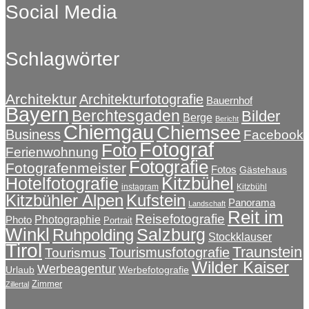
Social Media
der
€324,50
mehrere
Produktseite
Varianten
gewählt
auf.
werden
Schlagwörter
Die
Optionen
können
auf
Architektur
Architekturfotografie
Bauernhof
Bayern
der
Berchtesgaden
Bilder
Berge
Bericht
Produktseite
Chiemgau
Chiemsee
Business
Facebook
gewählt
Fotograf
Foto
Ferienwohnung
werden
Fotografie
Fotografenmeister
Fotos
Gästehaus
Kitzbühel
Hotelfotografie
instagram
Kitzbühl
Kitzbühler Alpen
Kufstein
Panorama
Landschaft
Reit im
Reisefotografie
Photographie
Photo
Portrait
Winkl
Salzburg
Ruhpolding
Stockklauser
Tirol
Traunstein
Tourismusfotografie
Tourismus
Wilder Kaiser
Werbeagentur
Urlaub
Werbefotografie
Zimmer
Zillertal