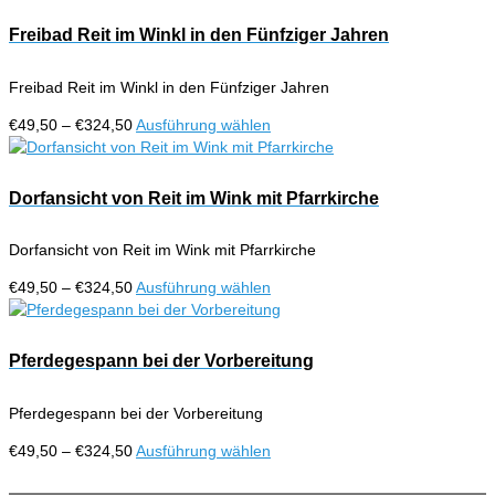
bis
weist
€324,50
mehrere
Freibad Reit im Winkl in den Fünfziger Jahren
Varianten
auf.
Freibad Reit im Winkl in den Fünfziger Jahren
Die
Optionen
Preisspanne:
Dieses
€
49,50
–
€
324,50
Ausführung wählen
können
€49,50
Produkt
auf
bis
weist
der
€324,50
mehrere
Dorfansicht von Reit im Wink mit Pfarrkirche
Produktseite
Varianten
gewählt
auf.
werden
Dorfansicht von Reit im Wink mit Pfarrkirche
Die
Optionen
Preisspanne:
Dieses
€
49,50
–
€
324,50
Ausführung wählen
können
€49,50
Produkt
auf
bis
weist
der
€324,50
mehrere
Pferdegespann bei der Vorbereitung
Produktseite
Varianten
gewählt
auf.
werden
Pferdegespann bei der Vorbereitung
Die
Optionen
Preisspanne:
Dieses
€
49,50
–
€
324,50
Ausführung wählen
können
€49,50
Produkt
auf
bis
weist