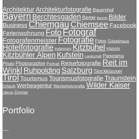
Architektur
Architekturfotografie
Bauernhof
Bayern
Berchtesgaden
Bilder
Berge
Bericht
Chiemgau
Chiemsee
Business
Facebook
Fotograf
Foto
Ferienwohnung
Fotografie
Fotografenmeister
Fotos
Gästehaus
Kitzbühel
Hotelfotografie
instagram
Kitzbühl
Kitzbühler Alpen
Kufstein
Panorama
Landschaft
Reit im
Reisefotografie
Photographie
Photo
Portrait
Winkl
Salzburg
Ruhpolding
Stockklauser
Tirol
Traunstein
Tourismusfotografie
Tourismus
Wilder Kaiser
Werbeagentur
Urlaub
Werbefotografie
Zimmer
Zillertal
Portfolio