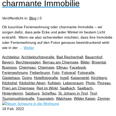
charmante Immobilie
Veröffentlicht in:
Blog
|
0
Ob luxuriöse Ferienwohnung oder charmante Immobilie – wir
sorgen dafür, dass jede Ecke und jeder Winkel im bestem Licht
erstrahlt. ⁠ Wenn sie also sicherstellen möchten, dass ihre Immobilie
oder Ferienwohnung auf den Fotos genauso beeindruckend wirkt
wie in der …
Weiter
Architektur
,
Architekturfotografie
,
Bad Reichenhall
,
Bauernhof
,
Bayern
,
Berchtesgaden
,
Bernau am Chiemsee
,
Bilder
,
Brixental
,
Business
,
Chiemgau
,
Chiemsee
,
Ellmau
,
Facebook
,
Ferienwohnung
,
Fieberbrunn
,
Foto
,
Fotograf
,
Fotografie
,
Gästehaus
,
Going
,
Hotelfotografie
,
Inzell
,
Kaiserwinkl
,
Kirchberg
,
Kitzbühel
,
Kitzbühler Alpen
,
Kufstein
,
Lebensraum
,
Photo
,
Pinzgau
,
Prien am Chiemsee
,
Reit im Winkl
,
Saalbach
,
Saalbach-
Hinterglemm
,
Salzburg
,
Scheffau
,
St. Johann in Tirol
,
Tirol
,
Tourismusfotografie
,
Traunstein
,
Walchsee
,
Wilder Kaiser
,
Zimmer
18
Feb. 2022