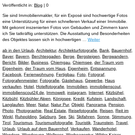
Veröffentlicht in:
Blog
|
0
Sie sind Immobilienmakler, für ein Exposé sind hochwertige Fotos
eine Unterstützung für einen schnelleren Verkauf einer Immobilie.
Mit gekonnt inszenierten Fotos von Gebäuden und Zimmern kann
ich Sie tatkräftig unterstützen. Die Ausstattung und Besonderheiten
des Objektes lassen sich in hochwertigen …
Weiter
ab in den Urlaub
,
Architektur
,
Architekturfotografie
,
Bank
,
Bauernhof
,
Bayer
,
Bayern
,
Berchtesgaden
,
Berge
,
Bergsteigen
,
Bergwandern
,
Bericht
,
Bilder
,
Business
,
Chiemgau
,
Chiemsee
,
der Traum vom
Eigenheim
,
der Traum vom Haus
,
Eigenheim
,
Entspannung
,
Facebook
,
Ferienwohnung
,
Fertigbau
,
Foto
,
Fotograf
,
Fotografenmeister
,
Fotografie
,
Gästehaus
,
Gewerbe
,
Haus
verkaufen
,
Hotel
,
Hotelfotografie
,
Immobilien
,
immobilienscout
,
immobilienscout24.de
,
Immowelt
,
instagram
,
Internet
,
Kitzbühel
,
Kitzbühl
,
Kitzbühler Alpen
,
Königsee
,
Kredit
,
Kufstein
,
Landschaft
,
Langlaufen
,
Meer
,
Natur
,
Natur Pur
,
Objekt
,
Panorama
,
Pension
,
Photo
,
Photographie
,
Real Estate
,
Reisefotografie
,
Reisen
,
Reit im
Winkl
,
Ruhpolding
,
Salzburg
,
See
,
Ski
,
Skifahren
,
Sonne
,
Stimmung
,
Tirol
,
Tourismus
,
Tourismusfotografie
,
Touristik
,
Traunstein
,
Travel
,
Urlaub
,
Urlaub auf dem Bauernhof
,
Verkaufen
,
Wanderhotel
,
Wandern
,
Wanderung
,
Wellness
,
Werbeagentur
,
Wilder Kaiser
,