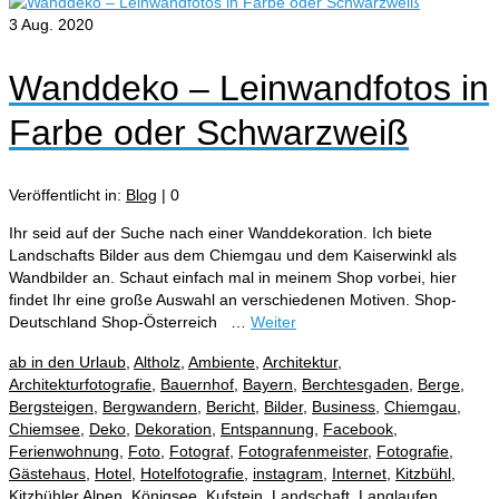
3
Aug. 2020
Wanddeko – Leinwandfotos in
Farbe oder Schwarzweiß
Veröffentlicht in:
Blog
|
0
Ihr seid auf der Suche nach einer Wanddekoration. Ich biete
Landschafts Bilder aus dem Chiemgau und dem Kaiserwinkl als
Wandbilder an. Schaut einfach mal in meinem Shop vorbei, hier
findet Ihr eine große Auswahl an verschiedenen Motiven. Shop-
Deutschland Shop-Österreich …
Weiter
ab in den Urlaub
,
Altholz
,
Ambiente
,
Architektur
,
Architekturfotografie
,
Bauernhof
,
Bayern
,
Berchtesgaden
,
Berge
,
Bergsteigen
,
Bergwandern
,
Bericht
,
Bilder
,
Business
,
Chiemgau
,
Chiemsee
,
Deko
,
Dekoration
,
Entspannung
,
Facebook
,
Ferienwohnung
,
Foto
,
Fotograf
,
Fotografenmeister
,
Fotografie
,
Gästehaus
,
Hotel
,
Hotelfotografie
,
instagram
,
Internet
,
Kitzbühl
,
Kitzbühler Alpen
,
Königsee
,
Kufstein
,
Landschaft
,
Langlaufen
,