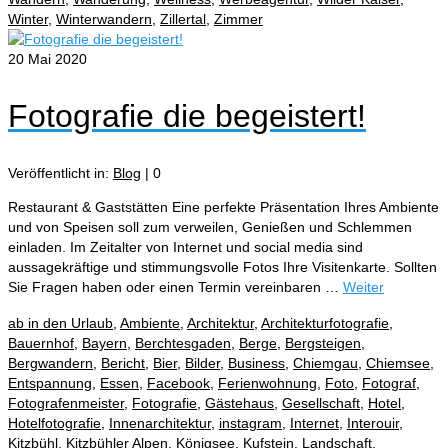
Winter
,
Winterwandern
,
Zillertal
,
Zimmer
20
Mai 2020
Fotografie die begeistert!
Veröffentlicht in:
Blog
|
0
Restaurant & Gaststätten Eine perfekte Präsentation Ihres Ambiente
und von Speisen soll zum verweilen, Genießen und Schlemmen
einladen. Im Zeitalter von Internet und social media sind
aussagekräftige und stimmungsvolle Fotos Ihre Visitenkarte. Sollten
Sie Fragen haben oder einen Termin vereinbaren …
Weiter
ab in den Urlaub
,
Ambiente
,
Architektur
,
Architekturfotografie
,
Bauernhof
,
Bayern
,
Berchtesgaden
,
Berge
,
Bergsteigen
,
Bergwandern
,
Bericht
,
Bier
,
Bilder
,
Business
,
Chiemgau
,
Chiemsee
,
Entspannung
,
Essen
,
Facebook
,
Ferienwohnung
,
Foto
,
Fotograf
,
Fotografenmeister
,
Fotografie
,
Gästehaus
,
Gesellschaft
,
Hotel
,
Hotelfotografie
,
Innenarchitektur
,
instagram
,
Internet
,
Interouir
,
Kitzbühl
,
Kitzbühler Alpen
,
Königsee
,
Kufstein
,
Landschaft
,