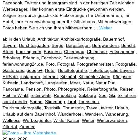
Facebook, Twitter und Instagram sind in der heutigen Zeit wichtige
Werbeträger. Hier können erste Eindrücke gewonnen werden.
Zeigen Sie durch geschickte Platzierungen Ihr Unternehmen, Ihr
Hotel, Ihre Ferienwohnung oder Ihr Gästehaus. Mit hochwertigen
Fotos heben Sie sich von Ihren Mitbewerbern …
Weiter
ab in den Urlaub
,
Architektur
,
Architekturfotografie
,
Bauernhof
,
Bayern
,
Berchtesgaden
,
Berge
,
Bergsteigen
,
Bergwandern
,
Bericht
,
Bilder
,
booking.com
,
Business
,
Chiemgau
,
Chiemsee
,
Entspannung
,
Erholung
,
Erlebnis
,
Facebook
,
Ferienwohnung
,
ferienwohnung24.de
,
Foto
,
Fotograf
,
Fotografenmeister
,
Fotografie
,
Gästehaus
,
google+
,
Hotel
,
Hotelfotografie
,
Hotelfotografie Bayern
,
HRS.de
,
instagram
,
Internet
,
Kitzbühl
,
Kitzbühler Alpen
,
Königsee
,
Kufstein
,
Landschaft
,
Langlaufen
,
Meer
,
Natur
,
Natur Pur
,
Panorama
,
Pension
,
Photo
,
Photographie
,
Reisefotografie
,
Reisen
,
Reit im Winkl
,
reitimwinkl
,
Ruhpolding
,
Salzburg
,
See
,
Ski
,
Skifahren
,
social media
,
Sonne
,
Stimmung
,
Tirol
,
Tourismus
,
Tourismusfotografie
,
Touristik
,
Traunstein
,
Travel
,
twitter
,
Urlaub
,
Urlaub auf dem Bauernhof
,
Wanderhotel
,
Wandern
,
Wanderung
,
Wellness
,
Werbeagentur
,
Wilder Kaiser
,
Winter
,
Winterwandern
,
Zillertal
,
Zimmer
29
Apr. 2020