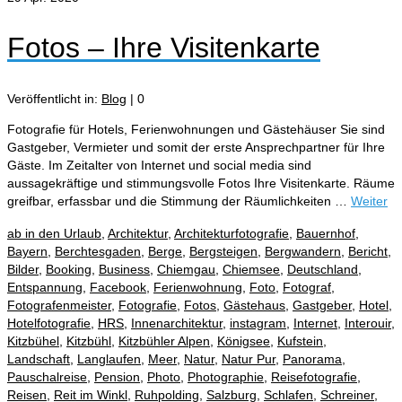
Fotos – Ihre Visitenkarte
Veröffentlicht in:
Blog
|
0
Fotografie für Hotels, Ferienwohnungen und Gästehäuser Sie sind
Gastgeber, Vermieter und somit der erste Ansprechpartner für Ihre
Gäste. Im Zeitalter von Internet und social media sind
aussagekräftige und stimmungsvolle Fotos Ihre Visitenkarte. Räume
greifbar, erfassbar und die Stimmung der Räumlichkeiten …
Weiter
ab in den Urlaub
,
Architektur
,
Architekturfotografie
,
Bauernhof
,
Bayern
,
Berchtesgaden
,
Berge
,
Bergsteigen
,
Bergwandern
,
Bericht
,
Bilder
,
Booking
,
Business
,
Chiemgau
,
Chiemsee
,
Deutschland
,
Entspannung
,
Facebook
,
Ferienwohnung
,
Foto
,
Fotograf
,
Fotografenmeister
,
Fotografie
,
Fotos
,
Gästehaus
,
Gastgeber
,
Hotel
,
Hotelfotografie
,
HRS
,
Innenarchitektur
,
instagram
,
Internet
,
Interouir
,
Kitzbühel
,
Kitzbühl
,
Kitzbühler Alpen
,
Königsee
,
Kufstein
,
Landschaft
,
Langlaufen
,
Meer
,
Natur
,
Natur Pur
,
Panorama
,
Pauschalreise
,
Pension
,
Photo
,
Photographie
,
Reisefotografie
,
Reisen
,
Reit im Winkl
,
Ruhpolding
,
Salzburg
,
Schlafen
,
Schreiner
,