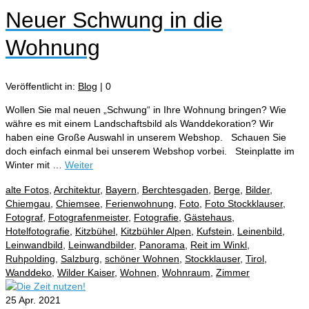
Neuer Schwung in die
Wohnung
Veröffentlicht in:
Blog
|
0
Wollen Sie mal neuen „Schwung“ in Ihre Wohnung bringen? Wie
währe es mit einem Landschaftsbild als Wanddekoration? Wir
haben eine Große Auswahl in unserem Webshop. Schauen Sie
doch einfach einmal bei unserem Webshop vorbei. Steinplatte im
Winter mit …
Weiter
alte Fotos
,
Architektur
,
Bayern
,
Berchtesgaden
,
Berge
,
Bilder
,
Chiemgau
,
Chiemsee
,
Ferienwohnung
,
Foto
,
Foto Stockklauser
,
Fotograf
,
Fotografenmeister
,
Fotografie
,
Gästehaus
,
Hotelfotografie
,
Kitzbühel
,
Kitzbühler Alpen
,
Kufstein
,
Leinenbild
,
Leinwandbild
,
Leinwandbilder
,
Panorama
,
Reit im Winkl
,
Ruhpolding
,
Salzburg
,
schöner Wohnen
,
Stockklauser
,
Tirol
,
Wanddeko
,
Wilder Kaiser
,
Wohnen
,
Wohnraum
,
Zimmer
25
Apr. 2021