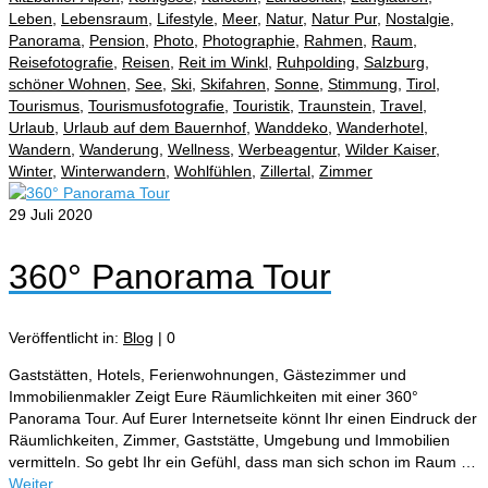
Leben
,
Lebensraum
,
Lifestyle
,
Meer
,
Natur
,
Natur Pur
,
Nostalgie
,
Panorama
,
Pension
,
Photo
,
Photographie
,
Rahmen
,
Raum
,
Reisefotografie
,
Reisen
,
Reit im Winkl
,
Ruhpolding
,
Salzburg
,
schöner Wohnen
,
See
,
Ski
,
Skifahren
,
Sonne
,
Stimmung
,
Tirol
,
Tourismus
,
Tourismusfotografie
,
Touristik
,
Traunstein
,
Travel
,
Urlaub
,
Urlaub auf dem Bauernhof
,
Wanddeko
,
Wanderhotel
,
Wandern
,
Wanderung
,
Wellness
,
Werbeagentur
,
Wilder Kaiser
,
Winter
,
Winterwandern
,
Wohlfühlen
,
Zillertal
,
Zimmer
29
Juli 2020
360° Panorama Tour
Veröffentlicht in:
Blog
|
0
Gaststätten, Hotels, Ferienwohnungen, Gästezimmer und
Immobilienmakler Zeigt Eure Räumlichkeiten mit einer 360°
Panorama Tour. Auf Eurer Internetseite könnt Ihr einen Eindruck der
Räumlichkeiten, Zimmer, Gaststätte, Umgebung und Immobilien
vermitteln. So gebt Ihr ein Gefühl, dass man sich schon im Raum …
Weiter