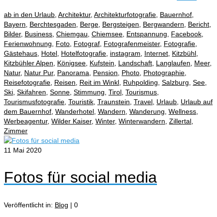
ab in den Urlaub
,
Architektur
,
Architekturfotografie
,
Bauernhof
,
Bayern
,
Berchtesgaden
,
Berge
,
Bergsteigen
,
Bergwandern
,
Bericht
,
Bilder
,
Business
,
Chiemgau
,
Chiemsee
,
Entspannung
,
Facebook
,
Ferienwohnung
,
Foto
,
Fotograf
,
Fotografenmeister
,
Fotografie
,
Gästehaus
,
Hotel
,
Hotelfotografie
,
instagram
,
Internet
,
Kitzbühl
,
Kitzbühler Alpen
,
Königsee
,
Kufstein
,
Landschaft
,
Langlaufen
,
Meer
,
Natur
,
Natur Pur
,
Panorama
,
Pension
,
Photo
,
Photographie
,
Reisefotografie
,
Reisen
,
Reit im Winkl
,
Ruhpolding
,
Salzburg
,
See
,
Ski
,
Skifahren
,
Sonne
,
Stimmung
,
Tirol
,
Tourismus
,
Tourismusfotografie
,
Touristik
,
Traunstein
,
Travel
,
Urlaub
,
Urlaub auf
dem Bauernhof
,
Wanderhotel
,
Wandern
,
Wanderung
,
Wellness
,
Werbeagentur
,
Wilder Kaiser
,
Winter
,
Winterwandern
,
Zillertal
,
Zimmer
11
Mai 2020
Fotos für social media
Veröffentlicht in:
Blog
|
0