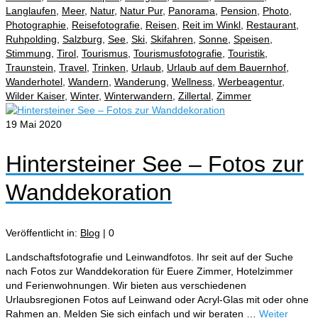
Langlaufen
,
Meer
,
Natur
,
Natur Pur
,
Panorama
,
Pension
,
Photo
,
Photographie
,
Reisefotografie
,
Reisen
,
Reit im Winkl
,
Restaurant
,
Ruhpolding
,
Salzburg
,
See
,
Ski
,
Skifahren
,
Sonne
,
Speisen
,
Stimmung
,
Tirol
,
Tourismus
,
Tourismusfotografie
,
Touristik
,
Traunstein
,
Travel
,
Trinken
,
Urlaub
,
Urlaub auf dem Bauernhof
,
Wanderhotel
,
Wandern
,
Wanderung
,
Wellness
,
Werbeagentur
,
Wilder Kaiser
,
Winter
,
Winterwandern
,
Zillertal
,
Zimmer
19
Mai 2020
Hintersteiner See – Fotos zur
Wanddekoration
Veröffentlicht in:
Blog
|
0
Landschaftsfotografie und Leinwandfotos. Ihr seit auf der Suche
nach Fotos zur Wanddekoration für Euere Zimmer, Hotelzimmer
und Ferienwohnungen. Wir bieten aus verschiedenen
Urlaubsregionen Fotos auf Leinwand oder Acryl-Glas mit oder ohne
Rahmen an. Melden Sie sich einfach und wir beraten …
Weiter