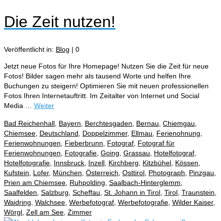
Die Zeit nutzen!
Veröffentlicht in:
Blog
|
0
Jetzt neue Fotos für Ihre Homepage! Nutzen Sie die Zeit für neue
Fotos! Bilder sagen mehr als tausend Worte und helfen Ihre
Buchungen zu steigern! Optimieren Sie mit neuen professionellen
Fotos Ihren Internetauftritt. Im Zeitalter von Internet und Social
Media …
Weiter
Bad Reichenhall
,
Bayern
,
Berchtesgaden
,
Bernau
,
Chiemgau
,
Chiemsee
,
Deutschland
,
Doppelzimmer
,
Ellmau
,
Ferienohnung
,
Ferienwohnungen
,
Fieberbrunn
,
Fotograf
,
Fotograf für
Ferienwohnungen
,
Fotografie
,
Going
,
Grassau
,
Hotelfotograf
,
Hotelfotografie
,
Innsbruck
,
Inzell
,
Kirchberg
,
Kitzbühel
,
Kössen
,
Kufstein
,
Lofer
,
München
,
Österreich
,
Osttirol
,
Photograph
,
Pinzgau
,
Prien am Chiemsee
,
Ruhpolding
,
Saalbach-Hinterglemm
,
Saalfelden
,
Salzburg
,
Scheffau
,
St. Johann in Tirol
,
Tirol
,
Traunstein
,
Waidring
,
Walchsee
,
Werbefotograf
,
Werbefotografie
,
Wilder Kaiser
,
Wörgl
,
Zell am See
,
Zimmer