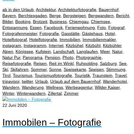
ab in den Urlaub
,
Architektur
,
Architekturfotografie
,
Bauernhof
,
Bayern
,
Berchtesgaden
,
Berge
,
Bergsteigen
,
Bergwandern
,
Bericht
,
Bilder
,
Booking
,
Brotzeit
,
Business
,
Chiemgau
,
Chiemsee
,
Entspannung
,
Essen
,
Facebook
,
Ferienwohnung
,
Foto
,
Fotograf
,
Fotografenmeister
,
Fotografie
,
Gasstätte
,
Gästehaus
,
Hotel
,
Hotelfotograf
,
Hotelfotografie
,
Immobilien
,
Immobilienmakler
,
instagram
,
Instagramm
,
Internet
,
Kitzbühel
,
Kitzbühl
,
Kitzbühler
Alpen
,
Königsee
,
Kufstein
,
Landschaft
,
Langlaufen
,
Meer
,
Natur
,
Natur Pur
,
Panorama
,
Pension
,
Photo
,
Photographie
,
Reisefotografie
,
Reisen
,
Reit im Winkl
,
Ruhpolding
,
Salzburg
,
See
,
Ski
,
Skifahren
,
Sommer
,
Sonne
,
Speisekarte
,
Speisen
,
Stimmung
,
Tirol
,
Tourismus
,
Tourismusfotografie
,
Touristik
,
Traunstein
,
Travel
,
tripavisor
,
twitter
,
Urlaub
,
Urlaub auf dem Bauernhof
,
Wanderhotel
,
Wandern
,
Wanderung
,
Wellness
,
Werbeagentur
,
Wilder Kaiser
,
Winter
,
Winterwandern
,
Zillertal
,
Zimmer
22
Juni 2020
Immobilen – Fotografie