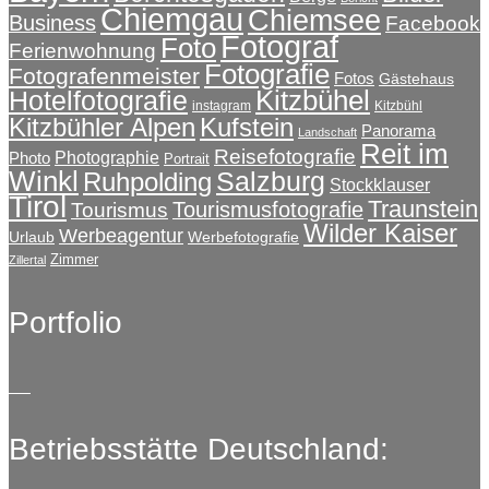
Chiemgau
Chiemsee
Business
Facebook
Fotograf
Foto
Ferienwohnung
Fotografie
Fotografenmeister
Fotos
Gästehaus
Kitzbühel
Hotelfotografie
instagram
Kitzbühl
Kitzbühler Alpen
Kufstein
Panorama
Landschaft
Reit im
Reisefotografie
Photographie
Photo
Portrait
Winkl
Salzburg
Ruhpolding
Stockklauser
Tirol
Traunstein
Tourismusfotografie
Tourismus
Wilder Kaiser
Werbeagentur
Urlaub
Werbefotografie
Zimmer
Zillertal
Portfolio
Betriebsstätte Deutschland: