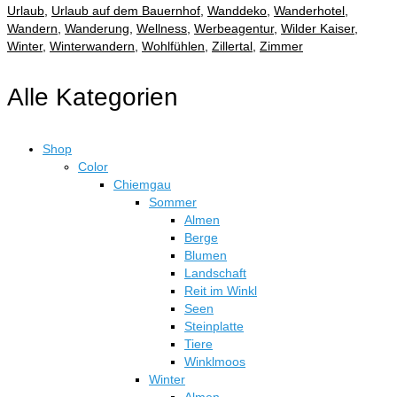
Urlaub
,
Urlaub auf dem Bauernhof
,
Wanddeko
,
Wanderhotel
,
Wandern
,
Wanderung
,
Wellness
,
Werbeagentur
,
Wilder Kaiser
,
Winter
,
Winterwandern
,
Wohlfühlen
,
Zillertal
,
Zimmer
Alle Kategorien
Shop
Color
Chiemgau
Sommer
Almen
Berge
Blumen
Landschaft
Reit im Winkl
Seen
Steinplatte
Tiere
Winklmoos
Winter