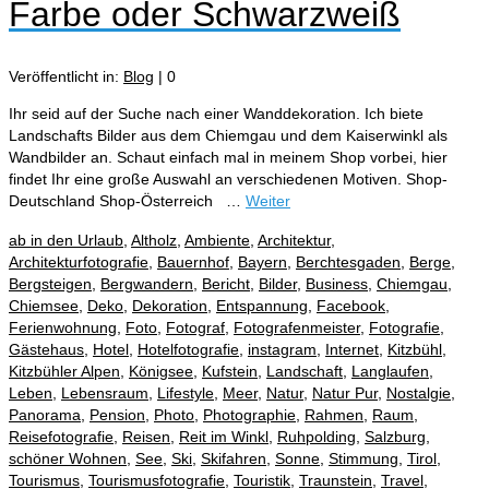
Farbe oder Schwarzweiß
Veröffentlicht in:
Blog
|
0
Ihr seid auf der Suche nach einer Wanddekoration. Ich biete
Landschafts Bilder aus dem Chiemgau und dem Kaiserwinkl als
Wandbilder an. Schaut einfach mal in meinem Shop vorbei, hier
findet Ihr eine große Auswahl an verschiedenen Motiven. Shop-
Deutschland Shop-Österreich …
Weiter
ab in den Urlaub
,
Altholz
,
Ambiente
,
Architektur
,
Architekturfotografie
,
Bauernhof
,
Bayern
,
Berchtesgaden
,
Berge
,
Bergsteigen
,
Bergwandern
,
Bericht
,
Bilder
,
Business
,
Chiemgau
,
Chiemsee
,
Deko
,
Dekoration
,
Entspannung
,
Facebook
,
Ferienwohnung
,
Foto
,
Fotograf
,
Fotografenmeister
,
Fotografie
,
Gästehaus
,
Hotel
,
Hotelfotografie
,
instagram
,
Internet
,
Kitzbühl
,
Kitzbühler Alpen
,
Königsee
,
Kufstein
,
Landschaft
,
Langlaufen
,
Leben
,
Lebensraum
,
Lifestyle
,
Meer
,
Natur
,
Natur Pur
,
Nostalgie
,
Panorama
,
Pension
,
Photo
,
Photographie
,
Rahmen
,
Raum
,
Reisefotografie
,
Reisen
,
Reit im Winkl
,
Ruhpolding
,
Salzburg
,
schöner Wohnen
,
See
,
Ski
,
Skifahren
,
Sonne
,
Stimmung
,
Tirol
,
Tourismus
,
Tourismusfotografie
,
Touristik
,
Traunstein
,
Travel
,