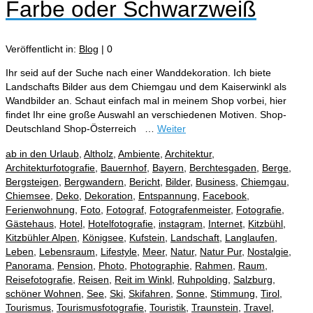
Farbe oder Schwarzweiß
Veröffentlicht in:
Blog
|
0
Ihr seid auf der Suche nach einer Wanddekoration. Ich biete
Landschafts Bilder aus dem Chiemgau und dem Kaiserwinkl als
Wandbilder an. Schaut einfach mal in meinem Shop vorbei, hier
findet Ihr eine große Auswahl an verschiedenen Motiven. Shop-
Deutschland Shop-Österreich …
Weiter
ab in den Urlaub
,
Altholz
,
Ambiente
,
Architektur
,
Architekturfotografie
,
Bauernhof
,
Bayern
,
Berchtesgaden
,
Berge
,
Bergsteigen
,
Bergwandern
,
Bericht
,
Bilder
,
Business
,
Chiemgau
,
Chiemsee
,
Deko
,
Dekoration
,
Entspannung
,
Facebook
,
Ferienwohnung
,
Foto
,
Fotograf
,
Fotografenmeister
,
Fotografie
,
Gästehaus
,
Hotel
,
Hotelfotografie
,
instagram
,
Internet
,
Kitzbühl
,
Kitzbühler Alpen
,
Königsee
,
Kufstein
,
Landschaft
,
Langlaufen
,
Leben
,
Lebensraum
,
Lifestyle
,
Meer
,
Natur
,
Natur Pur
,
Nostalgie
,
Panorama
,
Pension
,
Photo
,
Photographie
,
Rahmen
,
Raum
,
Reisefotografie
,
Reisen
,
Reit im Winkl
,
Ruhpolding
,
Salzburg
,
schöner Wohnen
,
See
,
Ski
,
Skifahren
,
Sonne
,
Stimmung
,
Tirol
,
Tourismus
,
Tourismusfotografie
,
Touristik
,
Traunstein
,
Travel
,