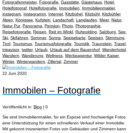
Fotografenmeister
,
Fotografie
,
Gasstätte
,
Gästehaus
,
Hotel
,
Hotelfotograf
,
Hotelfotografie
,
Immobilien
,
Immobilienmakler
,
instagram
,
Instagramm
,
Internet
,
Kitzbühel
,
Kitzbühl
,
Kitzbühler
Alpen
,
Königsee
,
Kufstein
,
Landschaft
,
Langlaufen
,
Meer
,
Natur
,
Natur Pur
,
Panorama
,
Pension
,
Photo
,
Photographie
,
Reisefotografie
,
Reisen
,
Reit im Winkl
,
Ruhpolding
,
Salzburg
,
See
,
Ski
,
Skifahren
,
Sommer
,
Sonne
,
Speisekarte
,
Speisen
,
Stimmung
,
Tirol
,
Tourismus
,
Tourismusfotografie
,
Touristik
,
Traunstein
,
Travel
,
tripavisor
,
twitter
,
Urlaub
,
Urlaub auf dem Bauernhof
,
Wanderhotel
,
Wandern
,
Wanderung
,
Wellness
,
Werbeagentur
,
Wilder Kaiser
,
Winter
,
Winterwandern
,
Zillertal
,
Zimmer
22
Juni 2020
Immobilen – Fotografie
Veröffentlicht in:
Blog
|
0
Sie sind Immobilienmakler, für ein Exposé sind hochwertige Fotos
eine Unterstützung für einen schnelleren Verkauf einer Immobilie.
Mit gekonnt inszenierten Fotos von Gebäuden und Zimmern kann