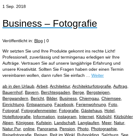
1
Sep. 2018
Business – Fotografie
Veröffentlicht in:
Blog
|
0
Wir setzten Sie und Ihre Produkte gekonnt ins rechte Licht!
Professionell, zuverlässig und termingenau erledigen wir Ihre
Aufträge. Vertrauen Sie auf unsere langjährige Erfahrung und
unsere Kreativität. Sollten Sie Fragen haben oder einen Termin
vereinbaren wollen, dann rufen Sie einfach …
Weiter
ab in den Urlaub
,
Arbeit
,
Architektur
,
Architekturfotografie
,
Auftrag
,
Bauernhof
,
Bayern
,
Berchtesgaden
,
Berge
,
Bergsteigen
,
Bergwandern
,
Bericht
,
Bilder
,
Business
,
Chiemgau
,
Chiemsee
,
Einrichtung
,
Entspannung
,
Facebook
,
Ferienwohnung
,
Foto
,
Fotograf
,
Fotografenmeister
,
Fotografie
,
Gästehaus
,
Hotel
,
Hotelfotografie
,
Information
,
instagram
,
Internet
,
Kitzbühl
,
Kitzbühler
Alpen
,
Königsee
,
Kufstein
,
Landschaft
,
Langlaufen
,
Meer
,
Natur
,
Natur Pur
,
online
,
Panorama
,
Pension
,
Photo
,
Photographie
,
Reisefotografie
,
Reisen
,
Reit im Winkl
,
Ruhpolding
,
Salzburg
,
See
,