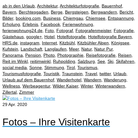
ab in den Urlaub
,
Architektur
,
Architekturfotografie
,
Bauernhof
,
Bayern
,
Berchtesgaden
,
Berge
,
Bergsteigen
,
Bergwandern
,
Bericht
,
Bilder
,
booking.com
,
Business
,
Chiemgau
,
Chiemsee
,
Entspannung
,
Erholung
,
Erlebnis
,
Facebook
,
Ferienwohnung
,
ferienwohnung24.de
,
Foto
,
Fotograf
,
Fotografenmeister
,
Fotografie
,
Gästehaus
,
google+
,
Hotel
,
Hotelfotografie
,
Hotelfotografie Bayern
,
HRS.de
,
instagram
,
Internet
,
Kitzbühl
,
Kitzbühler Alpen
,
Königsee
,
Kufstein
,
Landschaft
,
Langlaufen
,
Meer
,
Natur
,
Natur Pur
,
Panorama
,
Pension
,
Photo
,
Photographie
,
Reisefotografie
,
Reisen
,
Reit im Winkl
,
reitimwinkl
,
Ruhpolding
,
Salzburg
,
See
,
Ski
,
Skifahren
,
social media
,
Sonne
,
Stimmung
,
Tirol
,
Tourismus
,
Tourismusfotografie
,
Touristik
,
Traunstein
,
Travel
,
twitter
,
Urlaub
,
Urlaub auf dem Bauernhof
,
Wanderhotel
,
Wandern
,
Wanderung
,
Wellness
,
Werbeagentur
,
Wilder Kaiser
,
Winter
,
Winterwandern
,
Zillertal
,
Zimmer
29
Apr. 2020
Fotos – Ihre Visitenkarte