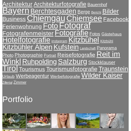
Architektur
Architekturfotografie
Bauernhof
Bayern
Berchtesgaden
Bilder
Berge
Bericht
Chiemgau
Chiemsee
Business
Facebook
Fotograf
Foto
Ferienwohnung
Fotografie
Fotografenmeister
Fotos
Gästehaus
Kitzbühel
Hotelfotografie
instagram
Kitzbühl
Kitzbühler Alpen
Kufstein
Panorama
Landschaft
Reit im
Reisefotografie
Photographie
Photo
Portrait
Winkl
Salzburg
Ruhpolding
Stockklauser
Tirol
Traunstein
Tourismusfotografie
Tourismus
Wilder Kaiser
Werbeagentur
Urlaub
Werbefotografie
Zimmer
Zillertal
Portfolio