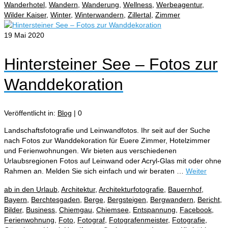
Wanderhotel
,
Wandern
,
Wanderung
,
Wellness
,
Werbeagentur
,
Wilder Kaiser
,
Winter
,
Winterwandern
,
Zillertal
,
Zimmer
19
Mai 2020
Hintersteiner See – Fotos zur
Wanddekoration
Veröffentlicht in:
Blog
|
0
Landschaftsfotografie und Leinwandfotos. Ihr seit auf der Suche
nach Fotos zur Wanddekoration für Euere Zimmer, Hotelzimmer
und Ferienwohnungen. Wir bieten aus verschiedenen
Urlaubsregionen Fotos auf Leinwand oder Acryl-Glas mit oder ohne
Rahmen an. Melden Sie sich einfach und wir beraten …
Weiter
ab in den Urlaub
,
Architektur
,
Architekturfotografie
,
Bauernhof
,
Bayern
,
Berchtesgaden
,
Berge
,
Bergsteigen
,
Bergwandern
,
Bericht
,
Bilder
,
Business
,
Chiemgau
,
Chiemsee
,
Entspannung
,
Facebook
,
Ferienwohnung
,
Foto
,
Fotograf
,
Fotografenmeister
,
Fotografie
,