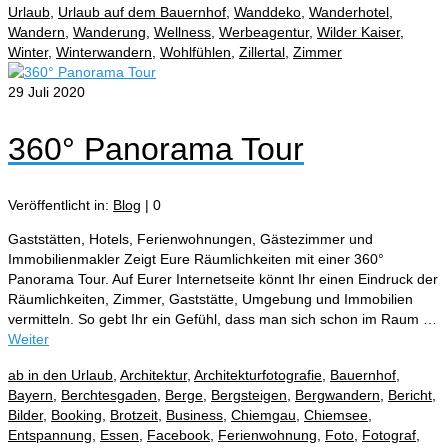
Urlaub
,
Urlaub auf dem Bauernhof
,
Wanddeko
,
Wanderhotel
,
Wandern
,
Wanderung
,
Wellness
,
Werbeagentur
,
Wilder Kaiser
,
Winter
,
Winterwandern
,
Wohlfühlen
,
Zillertal
,
Zimmer
29
Juli 2020
360° Panorama Tour
Veröffentlicht in:
Blog
|
0
Gaststätten, Hotels, Ferienwohnungen, Gästezimmer und
Immobilienmakler Zeigt Eure Räumlichkeiten mit einer 360°
Panorama Tour. Auf Eurer Internetseite könnt Ihr einen Eindruck der
Räumlichkeiten, Zimmer, Gaststätte, Umgebung und Immobilien
vermitteln. So gebt Ihr ein Gefühl, dass man sich schon im Raum …
Weiter
ab in den Urlaub
,
Architektur
,
Architekturfotografie
,
Bauernhof
,
Bayern
,
Berchtesgaden
,
Berge
,
Bergsteigen
,
Bergwandern
,
Bericht
,
Bilder
,
Booking
,
Brotzeit
,
Business
,
Chiemgau
,
Chiemsee
,
Entspannung
,
Essen
,
Facebook
,
Ferienwohnung
,
Foto
,
Fotograf
,