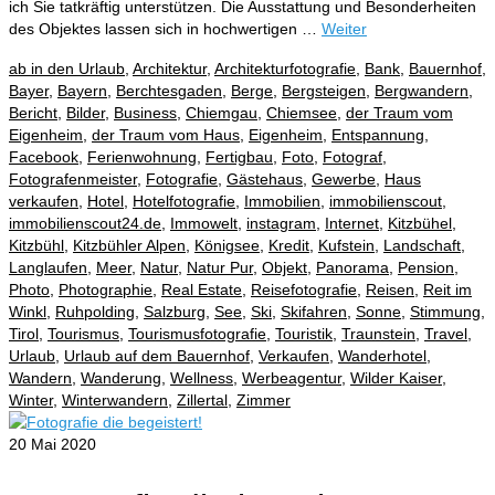
ich Sie tatkräftig unterstützen. Die Ausstattung und Besonderheiten
des Objektes lassen sich in hochwertigen …
Weiter
ab in den Urlaub
,
Architektur
,
Architekturfotografie
,
Bank
,
Bauernhof
,
Bayer
,
Bayern
,
Berchtesgaden
,
Berge
,
Bergsteigen
,
Bergwandern
,
Bericht
,
Bilder
,
Business
,
Chiemgau
,
Chiemsee
,
der Traum vom
Eigenheim
,
der Traum vom Haus
,
Eigenheim
,
Entspannung
,
Facebook
,
Ferienwohnung
,
Fertigbau
,
Foto
,
Fotograf
,
Fotografenmeister
,
Fotografie
,
Gästehaus
,
Gewerbe
,
Haus
verkaufen
,
Hotel
,
Hotelfotografie
,
Immobilien
,
immobilienscout
,
immobilienscout24.de
,
Immowelt
,
instagram
,
Internet
,
Kitzbühel
,
Kitzbühl
,
Kitzbühler Alpen
,
Königsee
,
Kredit
,
Kufstein
,
Landschaft
,
Langlaufen
,
Meer
,
Natur
,
Natur Pur
,
Objekt
,
Panorama
,
Pension
,
Photo
,
Photographie
,
Real Estate
,
Reisefotografie
,
Reisen
,
Reit im
Winkl
,
Ruhpolding
,
Salzburg
,
See
,
Ski
,
Skifahren
,
Sonne
,
Stimmung
,
Tirol
,
Tourismus
,
Tourismusfotografie
,
Touristik
,
Traunstein
,
Travel
,
Urlaub
,
Urlaub auf dem Bauernhof
,
Verkaufen
,
Wanderhotel
,
Wandern
,
Wanderung
,
Wellness
,
Werbeagentur
,
Wilder Kaiser
,
Winter
,
Winterwandern
,
Zillertal
,
Zimmer
20
Mai 2020