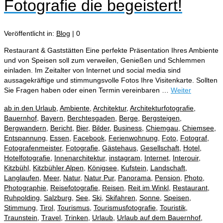
Fotografie die begeistert!
Veröffentlicht in:
Blog
|
0
Restaurant & Gaststätten Eine perfekte Präsentation Ihres Ambiente
und von Speisen soll zum verweilen, Genießen und Schlemmen
einladen. Im Zeitalter von Internet und social media sind
aussagekräftige und stimmungsvolle Fotos Ihre Visitenkarte. Sollten
Sie Fragen haben oder einen Termin vereinbaren …
Weiter
ab in den Urlaub
,
Ambiente
,
Architektur
,
Architekturfotografie
,
Bauernhof
,
Bayern
,
Berchtesgaden
,
Berge
,
Bergsteigen
,
Bergwandern
,
Bericht
,
Bier
,
Bilder
,
Business
,
Chiemgau
,
Chiemsee
,
Entspannung
,
Essen
,
Facebook
,
Ferienwohnung
,
Foto
,
Fotograf
,
Fotografenmeister
,
Fotografie
,
Gästehaus
,
Gesellschaft
,
Hotel
,
Hotelfotografie
,
Innenarchitektur
,
instagram
,
Internet
,
Interouir
,
Kitzbühl
,
Kitzbühler Alpen
,
Königsee
,
Kufstein
,
Landschaft
,
Langlaufen
,
Meer
,
Natur
,
Natur Pur
,
Panorama
,
Pension
,
Photo
,
Photographie
,
Reisefotografie
,
Reisen
,
Reit im Winkl
,
Restaurant
,
Ruhpolding
,
Salzburg
,
See
,
Ski
,
Skifahren
,
Sonne
,
Speisen
,
Stimmung
,
Tirol
,
Tourismus
,
Tourismusfotografie
,
Touristik
,
Traunstein
,
Travel
,
Trinken
,
Urlaub
,
Urlaub auf dem Bauernhof
,