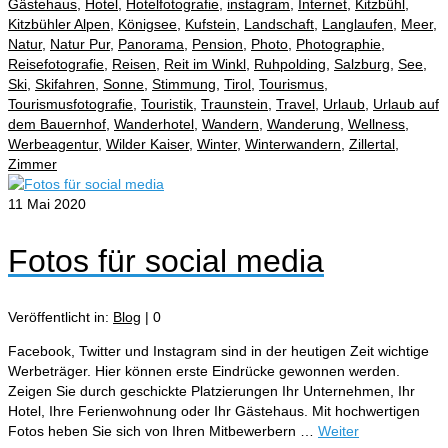
Gästehaus
,
Hotel
,
Hotelfotografie
,
instagram
,
Internet
,
Kitzbühl
,
Kitzbühler Alpen
,
Königsee
,
Kufstein
,
Landschaft
,
Langlaufen
,
Meer
,
Natur
,
Natur Pur
,
Panorama
,
Pension
,
Photo
,
Photographie
,
Reisefotografie
,
Reisen
,
Reit im Winkl
,
Ruhpolding
,
Salzburg
,
See
,
Ski
,
Skifahren
,
Sonne
,
Stimmung
,
Tirol
,
Tourismus
,
Tourismusfotografie
,
Touristik
,
Traunstein
,
Travel
,
Urlaub
,
Urlaub auf
dem Bauernhof
,
Wanderhotel
,
Wandern
,
Wanderung
,
Wellness
,
Werbeagentur
,
Wilder Kaiser
,
Winter
,
Winterwandern
,
Zillertal
,
Zimmer
11
Mai 2020
Fotos für social media
Veröffentlicht in:
Blog
|
0
Facebook, Twitter und Instagram sind in der heutigen Zeit wichtige
Werbeträger. Hier können erste Eindrücke gewonnen werden.
Zeigen Sie durch geschickte Platzierungen Ihr Unternehmen, Ihr
Hotel, Ihre Ferienwohnung oder Ihr Gästehaus. Mit hochwertigen
Fotos heben Sie sich von Ihren Mitbewerbern …
Weiter