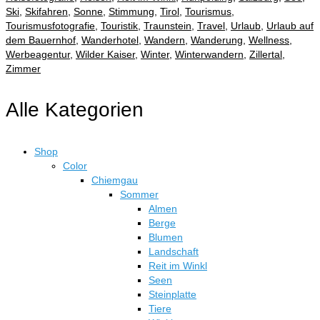
Ski
,
Skifahren
,
Sonne
,
Stimmung
,
Tirol
,
Tourismus
,
Tourismusfotografie
,
Touristik
,
Traunstein
,
Travel
,
Urlaub
,
Urlaub auf
dem Bauernhof
,
Wanderhotel
,
Wandern
,
Wanderung
,
Wellness
,
Werbeagentur
,
Wilder Kaiser
,
Winter
,
Winterwandern
,
Zillertal
,
Zimmer
Alle Kategorien
Shop
Color
Chiemgau
Sommer
Almen
Berge
Blumen
Landschaft
Reit im Winkl
Seen
Steinplatte
Tiere