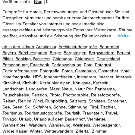
Veröffentlicht in:
Blog
|
0
Fotografie für Hotels, Ferienwohnungen und Gästehäuser Sie sind
Gastgeber, Vermieter und somit der erste Ansprechpartner für Ihre
Gäste. Im Zeitalter von Internet und social media sind
aussagekräftige und stimmungsvolle Fotos Ihre Visitenkarte. Räume
greifbar, erfassbar und die Stimmung der Räumlichkeiten …
Weiter
ab in den Urlaub
,
Architektur
,
Architekturfotografie
,
Bauernhof
,
Bayern
,
Berchtesgaden
,
Berge
,
Bergsteigen
,
Bergwandern
,
Bericht
,
Bilder
,
Booking
,
Business
,
Chiemgau
,
Chiemsee
,
Deutschland
,
Entspannung
,
Facebook
,
Ferienwohnung
,
Foto
,
Fotograf
,
Fotografenmeister
,
Fotografie
,
Fotos
,
Gästehaus
,
Gastgeber
,
Hotel
,
Hotelfotografie
,
HRS
,
Innenarchitektur
,
instagram
,
Internet
,
Interouir
,
Kitzbühel
,
Kitzbühl
,
Kitzbühler Alpen
,
Königsee
,
Kufstein
,
Landschaft
,
Langlaufen
,
Meer
,
Natur
,
Natur Pur
,
Panorama
,
Pauschalreise
,
Pension
,
Photo
,
Photographie
,
Reisefotografie
,
Reisen
,
Reit im Winkl
,
Ruhpolding
,
Salzburg
,
Schlafen
,
Schreiner
,
See
,
Seen
,
Ski
,
Skifahren
,
Sonne
,
Stimmung
,
Tirol
,
Tischler
,
Tourismus
,
Tourismusfotografie
,
Touristik
,
Traunstein
,
Travel
,
Trivago
,
Urlaub
,
Urlaub auf dem Bauernhof
,
Vermieter
,
Wanderhotel
,
Wandern
,
Wanderung
,
Wellness
,
Werbeagentur
,
Wilder Kaiser
,
Winter
,
Winterwandern
,
Zillertal
,
Zimmer