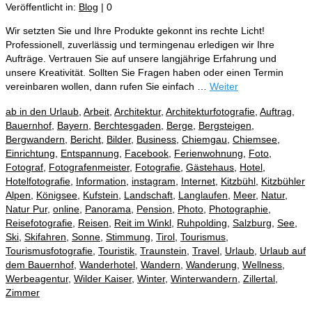
Veröffentlicht in:
Blog
|
0
Wir setzten Sie und Ihre Produkte gekonnt ins rechte Licht!
Professionell, zuverlässig und termingenau erledigen wir Ihre
Aufträge. Vertrauen Sie auf unsere langjährige Erfahrung und
unsere Kreativität. Sollten Sie Fragen haben oder einen Termin
vereinbaren wollen, dann rufen Sie einfach …
Weiter
ab in den Urlaub
,
Arbeit
,
Architektur
,
Architekturfotografie
,
Auftrag
,
Bauernhof
,
Bayern
,
Berchtesgaden
,
Berge
,
Bergsteigen
,
Bergwandern
,
Bericht
,
Bilder
,
Business
,
Chiemgau
,
Chiemsee
,
Einrichtung
,
Entspannung
,
Facebook
,
Ferienwohnung
,
Foto
,
Fotograf
,
Fotografenmeister
,
Fotografie
,
Gästehaus
,
Hotel
,
Hotelfotografie
,
Information
,
instagram
,
Internet
,
Kitzbühl
,
Kitzbühler
Alpen
,
Königsee
,
Kufstein
,
Landschaft
,
Langlaufen
,
Meer
,
Natur
,
Natur Pur
,
online
,
Panorama
,
Pension
,
Photo
,
Photographie
,
Reisefotografie
,
Reisen
,
Reit im Winkl
,
Ruhpolding
,
Salzburg
,
See
,
Ski
,
Skifahren
,
Sonne
,
Stimmung
,
Tirol
,
Tourismus
,
Tourismusfotografie
,
Touristik
,
Traunstein
,
Travel
,
Urlaub
,
Urlaub auf
dem Bauernhof
,
Wanderhotel
,
Wandern
,
Wanderung
,
Wellness
,
Werbeagentur
,
Wilder Kaiser
,
Winter
,
Winterwandern
,
Zillertal
,
Zimmer