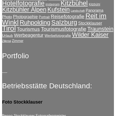
Kitzbühel
Hotelfotografie
instagram
Kitzbühl
Kitzbühler Alpen
Kufstein
Panorama
Landschaft
Reit im
Reisefotografie
Photographie
Photo
Portrait
Winkl
Salzburg
Ruhpolding
Stockklauser
Tirol
Traunstein
Tourismusfotografie
Tourismus
Wilder Kaiser
Werbeagentur
Urlaub
Werbefotografie
Zimmer
Zillertal
Portfolio
Betriebsstätte Deutschland:
Foto Stockklauser
Benno Stockklauser Fotografenmeister