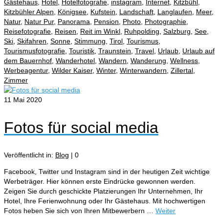
Gästehaus
,
Hotel
,
Hotelfotografie
,
instagram
,
Internet
,
Kitzbühl
,
Kitzbühler Alpen
,
Königsee
,
Kufstein
,
Landschaft
,
Langlaufen
,
Meer
,
Natur
,
Natur Pur
,
Panorama
,
Pension
,
Photo
,
Photographie
,
Reisefotografie
,
Reisen
,
Reit im Winkl
,
Ruhpolding
,
Salzburg
,
See
,
Ski
,
Skifahren
,
Sonne
,
Stimmung
,
Tirol
,
Tourismus
,
Tourismusfotografie
,
Touristik
,
Traunstein
,
Travel
,
Urlaub
,
Urlaub auf
dem Bauernhof
,
Wanderhotel
,
Wandern
,
Wanderung
,
Wellness
,
Werbeagentur
,
Wilder Kaiser
,
Winter
,
Winterwandern
,
Zillertal
,
Zimmer
11
Mai 2020
Fotos für social media
Veröffentlicht in:
Blog
|
0
Facebook, Twitter und Instagram sind in der heutigen Zeit wichtige
Werbeträger. Hier können erste Eindrücke gewonnen werden.
Zeigen Sie durch geschickte Platzierungen Ihr Unternehmen, Ihr
Hotel, Ihre Ferienwohnung oder Ihr Gästehaus. Mit hochwertigen
Fotos heben Sie sich von Ihren Mitbewerbern …
Weiter