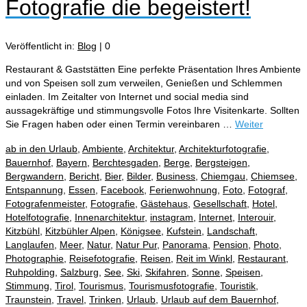
Fotografie die begeistert!
Veröffentlicht in:
Blog
|
0
Restaurant & Gaststätten Eine perfekte Präsentation Ihres Ambiente
und von Speisen soll zum verweilen, Genießen und Schlemmen
einladen. Im Zeitalter von Internet und social media sind
aussagekräftige und stimmungsvolle Fotos Ihre Visitenkarte. Sollten
Sie Fragen haben oder einen Termin vereinbaren …
Weiter
ab in den Urlaub
,
Ambiente
,
Architektur
,
Architekturfotografie
,
Bauernhof
,
Bayern
,
Berchtesgaden
,
Berge
,
Bergsteigen
,
Bergwandern
,
Bericht
,
Bier
,
Bilder
,
Business
,
Chiemgau
,
Chiemsee
,
Entspannung
,
Essen
,
Facebook
,
Ferienwohnung
,
Foto
,
Fotograf
,
Fotografenmeister
,
Fotografie
,
Gästehaus
,
Gesellschaft
,
Hotel
,
Hotelfotografie
,
Innenarchitektur
,
instagram
,
Internet
,
Interouir
,
Kitzbühl
,
Kitzbühler Alpen
,
Königsee
,
Kufstein
,
Landschaft
,
Langlaufen
,
Meer
,
Natur
,
Natur Pur
,
Panorama
,
Pension
,
Photo
,
Photographie
,
Reisefotografie
,
Reisen
,
Reit im Winkl
,
Restaurant
,
Ruhpolding
,
Salzburg
,
See
,
Ski
,
Skifahren
,
Sonne
,
Speisen
,
Stimmung
,
Tirol
,
Tourismus
,
Tourismusfotografie
,
Touristik
,
Traunstein
,
Travel
,
Trinken
,
Urlaub
,
Urlaub auf dem Bauernhof
,