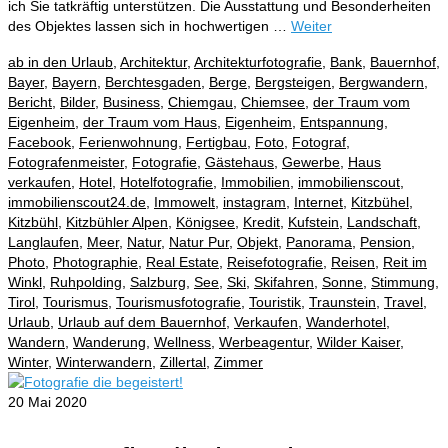
ich Sie tatkräftig unterstützen. Die Ausstattung und Besonderheiten
des Objektes lassen sich in hochwertigen …
Weiter
ab in den Urlaub
,
Architektur
,
Architekturfotografie
,
Bank
,
Bauernhof
,
Bayer
,
Bayern
,
Berchtesgaden
,
Berge
,
Bergsteigen
,
Bergwandern
,
Bericht
,
Bilder
,
Business
,
Chiemgau
,
Chiemsee
,
der Traum vom
Eigenheim
,
der Traum vom Haus
,
Eigenheim
,
Entspannung
,
Facebook
,
Ferienwohnung
,
Fertigbau
,
Foto
,
Fotograf
,
Fotografenmeister
,
Fotografie
,
Gästehaus
,
Gewerbe
,
Haus
verkaufen
,
Hotel
,
Hotelfotografie
,
Immobilien
,
immobilienscout
,
immobilienscout24.de
,
Immowelt
,
instagram
,
Internet
,
Kitzbühel
,
Kitzbühl
,
Kitzbühler Alpen
,
Königsee
,
Kredit
,
Kufstein
,
Landschaft
,
Langlaufen
,
Meer
,
Natur
,
Natur Pur
,
Objekt
,
Panorama
,
Pension
,
Photo
,
Photographie
,
Real Estate
,
Reisefotografie
,
Reisen
,
Reit im
Winkl
,
Ruhpolding
,
Salzburg
,
See
,
Ski
,
Skifahren
,
Sonne
,
Stimmung
,
Tirol
,
Tourismus
,
Tourismusfotografie
,
Touristik
,
Traunstein
,
Travel
,
Urlaub
,
Urlaub auf dem Bauernhof
,
Verkaufen
,
Wanderhotel
,
Wandern
,
Wanderung
,
Wellness
,
Werbeagentur
,
Wilder Kaiser
,
Winter
,
Winterwandern
,
Zillertal
,
Zimmer
20
Mai 2020