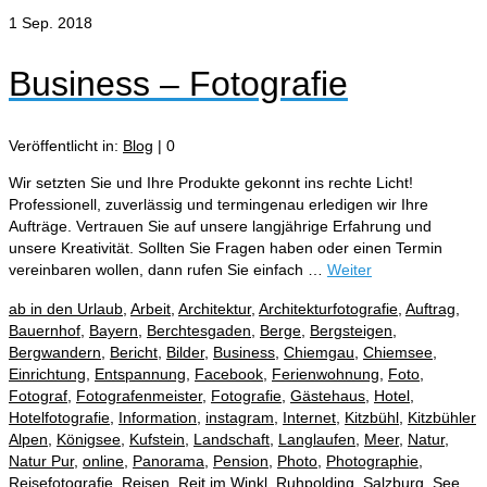
1
Sep. 2018
Business – Fotografie
Veröffentlicht in:
Blog
|
0
Wir setzten Sie und Ihre Produkte gekonnt ins rechte Licht!
Professionell, zuverlässig und termingenau erledigen wir Ihre
Aufträge. Vertrauen Sie auf unsere langjährige Erfahrung und
unsere Kreativität. Sollten Sie Fragen haben oder einen Termin
vereinbaren wollen, dann rufen Sie einfach …
Weiter
ab in den Urlaub
,
Arbeit
,
Architektur
,
Architekturfotografie
,
Auftrag
,
Bauernhof
,
Bayern
,
Berchtesgaden
,
Berge
,
Bergsteigen
,
Bergwandern
,
Bericht
,
Bilder
,
Business
,
Chiemgau
,
Chiemsee
,
Einrichtung
,
Entspannung
,
Facebook
,
Ferienwohnung
,
Foto
,
Fotograf
,
Fotografenmeister
,
Fotografie
,
Gästehaus
,
Hotel
,
Hotelfotografie
,
Information
,
instagram
,
Internet
,
Kitzbühl
,
Kitzbühler
Alpen
,
Königsee
,
Kufstein
,
Landschaft
,
Langlaufen
,
Meer
,
Natur
,
Natur Pur
,
online
,
Panorama
,
Pension
,
Photo
,
Photographie
,
Reisefotografie
,
Reisen
,
Reit im Winkl
,
Ruhpolding
,
Salzburg
,
See
,