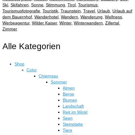
Ski
,
Skifahren
,
Sonne
,
Stimmung
,
Tirol
,
Tourismus
,
Tourismusfotografie
,
Touristik
,
Traunstein
,
Travel
,
Urlaub
,
Urlaub auf
dem Bauernhof
,
Wanderhotel
,
Wandern
,
Wanderung
,
Wellness
,
Werbeagentur
,
Wilder Kaiser
,
Winter
,
Winterwandern
,
Zillertal
,
Zimmer
Alle Kategorien
Shop
Color
Chiemgau
Sommer
Almen
Berge
Blumen
Landschaft
Reit im Winkl
Seen
Steinplatte
Tiere