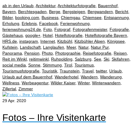
ab in den Urlaub
,
Architektur
,
Architekturfotografie
,
Bauernhof
,
Bayern
,
Berchtesgaden
,
Berge
,
Bergsteigen
,
Bergwandern
,
Bericht
,
Bilder
,
booking.com
,
Business
,
Chiemgau
,
Chiemsee
,
Entspannung
,
Erholung
,
Erlebnis
,
Facebook
,
Ferienwohnung
,
ferienwohnung24.de
,
Foto
,
Fotograf
,
Fotografenmeister
,
Fotografie
,
Gästehaus
,
google+
,
Hotel
,
Hotelfotografie
,
Hotelfotografie Bayern
,
HRS.de
,
instagram
,
Internet
,
Kitzbühl
,
Kitzbühler Alpen
,
Königsee
,
Kufstein
,
Landschaft
,
Langlaufen
,
Meer
,
Natur
,
Natur Pur
,
Panorama
,
Pension
,
Photo
,
Photographie
,
Reisefotografie
,
Reisen
,
Reit im Winkl
,
reitimwinkl
,
Ruhpolding
,
Salzburg
,
See
,
Ski
,
Skifahren
,
social media
,
Sonne
,
Stimmung
,
Tirol
,
Tourismus
,
Tourismusfotografie
,
Touristik
,
Traunstein
,
Travel
,
twitter
,
Urlaub
,
Urlaub auf dem Bauernhof
,
Wanderhotel
,
Wandern
,
Wanderung
,
Wellness
,
Werbeagentur
,
Wilder Kaiser
,
Winter
,
Winterwandern
,
Zillertal
,
Zimmer
29
Apr. 2020
Fotos – Ihre Visitenkarte