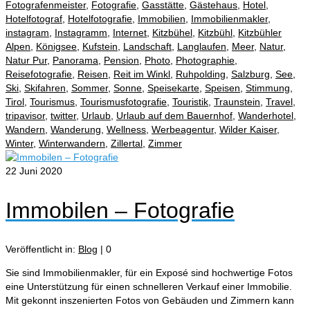
Fotografenmeister
,
Fotografie
,
Gasstätte
,
Gästehaus
,
Hotel
,
Hotelfotograf
,
Hotelfotografie
,
Immobilien
,
Immobilienmakler
,
instagram
,
Instagramm
,
Internet
,
Kitzbühel
,
Kitzbühl
,
Kitzbühler
Alpen
,
Königsee
,
Kufstein
,
Landschaft
,
Langlaufen
,
Meer
,
Natur
,
Natur Pur
,
Panorama
,
Pension
,
Photo
,
Photographie
,
Reisefotografie
,
Reisen
,
Reit im Winkl
,
Ruhpolding
,
Salzburg
,
See
,
Ski
,
Skifahren
,
Sommer
,
Sonne
,
Speisekarte
,
Speisen
,
Stimmung
,
Tirol
,
Tourismus
,
Tourismusfotografie
,
Touristik
,
Traunstein
,
Travel
,
tripavisor
,
twitter
,
Urlaub
,
Urlaub auf dem Bauernhof
,
Wanderhotel
,
Wandern
,
Wanderung
,
Wellness
,
Werbeagentur
,
Wilder Kaiser
,
Winter
,
Winterwandern
,
Zillertal
,
Zimmer
22
Juni 2020
Immobilen – Fotografie
Veröffentlicht in:
Blog
|
0
Sie sind Immobilienmakler, für ein Exposé sind hochwertige Fotos
eine Unterstützung für einen schnelleren Verkauf einer Immobilie.
Mit gekonnt inszenierten Fotos von Gebäuden und Zimmern kann