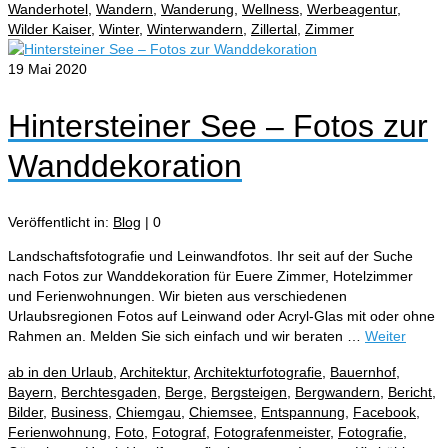
Wanderhotel
,
Wandern
,
Wanderung
,
Wellness
,
Werbeagentur
,
Wilder Kaiser
,
Winter
,
Winterwandern
,
Zillertal
,
Zimmer
19
Mai 2020
Hintersteiner See – Fotos zur
Wanddekoration
Veröffentlicht in:
Blog
|
0
Landschaftsfotografie und Leinwandfotos. Ihr seit auf der Suche
nach Fotos zur Wanddekoration für Euere Zimmer, Hotelzimmer
und Ferienwohnungen. Wir bieten aus verschiedenen
Urlaubsregionen Fotos auf Leinwand oder Acryl-Glas mit oder ohne
Rahmen an. Melden Sie sich einfach und wir beraten …
Weiter
ab in den Urlaub
,
Architektur
,
Architekturfotografie
,
Bauernhof
,
Bayern
,
Berchtesgaden
,
Berge
,
Bergsteigen
,
Bergwandern
,
Bericht
,
Bilder
,
Business
,
Chiemgau
,
Chiemsee
,
Entspannung
,
Facebook
,
Ferienwohnung
,
Foto
,
Fotograf
,
Fotografenmeister
,
Fotografie
,