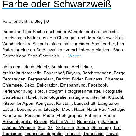
Farbe oder Schwarzweiß
Veröffentlicht in:
Blog
|
0
Ihr seid auf der Suche nach einer Wanddekoration. Ich biete
Landschafts Bilder aus dem Chiemgau und dem Kaiserwinkl als
Wandbilder an. Schaut einfach mal in meinem Shop vorbei, hier
findet Ihr eine große Auswahl an verschiedenen Motiven. Shop-
Deutschland Shop-Österreich …
Weiter
ab in den Urlaub
,
Altholz
,
Ambiente
,
Architektur
,
Architekturfotografie
,
Bauernhof
,
Bayern
,
Berchtesgaden
,
Berge
,
Bergsteigen
,
Bergwandern
,
Bericht
,
Bilder
,
Business
,
Chiemgau
,
Chiemsee
,
Deko
,
Dekoration
,
Entspannung
,
Facebook
,
Ferienwohnung
,
Foto
,
Fotograf
,
Fotografenmeister
,
Fotografie
,
Gästehaus
,
Hotel
,
Hotelfotografie
,
instagram
,
Internet
,
Kitzbühl
,
Kitzbühler Alpen
,
Königsee
,
Kufstein
,
Landschaft
,
Langlaufen
,
Leben
,
Lebensraum
,
Lifestyle
,
Meer
,
Natur
,
Natur Pur
,
Nostalgie
,
Panorama
,
Pension
,
Photo
,
Photographie
,
Rahmen
,
Raum
,
Reisefotografie
,
Reisen
,
Reit im Winkl
,
Ruhpolding
,
Salzburg
,
schöner Wohnen
,
See
,
Ski
,
Skifahren
,
Sonne
,
Stimmung
,
Tirol
,
Tourismus
,
Tourismusfotografie
,
Touristik
,
Traunstein
,
Travel
,