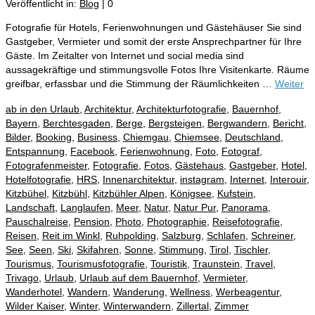
Veröffentlicht in:
Blog
|
0
Fotografie für Hotels, Ferienwohnungen und Gästehäuser Sie sind
Gastgeber, Vermieter und somit der erste Ansprechpartner für Ihre
Gäste. Im Zeitalter von Internet und social media sind
aussagekräftige und stimmungsvolle Fotos Ihre Visitenkarte. Räume
greifbar, erfassbar und die Stimmung der Räumlichkeiten …
Weiter
ab in den Urlaub
,
Architektur
,
Architekturfotografie
,
Bauernhof
,
Bayern
,
Berchtesgaden
,
Berge
,
Bergsteigen
,
Bergwandern
,
Bericht
,
Bilder
,
Booking
,
Business
,
Chiemgau
,
Chiemsee
,
Deutschland
,
Entspannung
,
Facebook
,
Ferienwohnung
,
Foto
,
Fotograf
,
Fotografenmeister
,
Fotografie
,
Fotos
,
Gästehaus
,
Gastgeber
,
Hotel
,
Hotelfotografie
,
HRS
,
Innenarchitektur
,
instagram
,
Internet
,
Interouir
,
Kitzbühel
,
Kitzbühl
,
Kitzbühler Alpen
,
Königsee
,
Kufstein
,
Landschaft
,
Langlaufen
,
Meer
,
Natur
,
Natur Pur
,
Panorama
,
Pauschalreise
,
Pension
,
Photo
,
Photographie
,
Reisefotografie
,
Reisen
,
Reit im Winkl
,
Ruhpolding
,
Salzburg
,
Schlafen
,
Schreiner
,
See
,
Seen
,
Ski
,
Skifahren
,
Sonne
,
Stimmung
,
Tirol
,
Tischler
,
Tourismus
,
Tourismusfotografie
,
Touristik
,
Traunstein
,
Travel
,
Trivago
,
Urlaub
,
Urlaub auf dem Bauernhof
,
Vermieter
,
Wanderhotel
,
Wandern
,
Wanderung
,
Wellness
,
Werbeagentur
,
Wilder Kaiser
,
Winter
,
Winterwandern
,
Zillertal
,
Zimmer