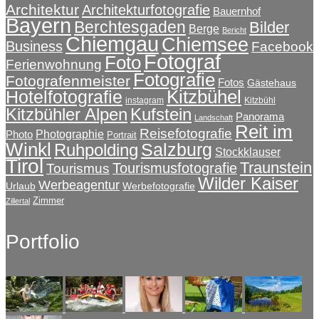
Architektur
Architekturfotografie
Bauernhof
Bayern
Berchtesgaden
Bilder
Berge
Bericht
Chiemgau
Chiemsee
Business
Facebook
Fotograf
Foto
Ferienwohnung
Fotografie
Fotografenmeister
Fotos
Gästehaus
Kitzbühel
Hotelfotografie
instagram
Kitzbühl
Kitzbühler Alpen
Kufstein
Panorama
Landschaft
Reit im
Reisefotografie
Photographie
Photo
Portrait
Winkl
Salzburg
Ruhpolding
Stockklauser
Tirol
Traunstein
Tourismusfotografie
Tourismus
Wilder Kaiser
Werbeagentur
Urlaub
Werbefotografie
Zimmer
Zillertal
Portfolio