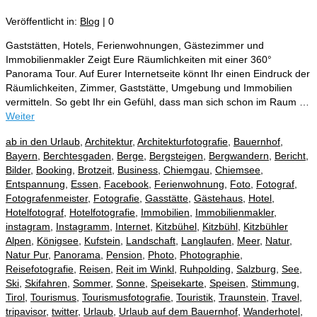
Veröffentlicht in:
Blog
|
0
Gaststätten, Hotels, Ferienwohnungen, Gästezimmer und
Immobilienmakler Zeigt Eure Räumlichkeiten mit einer 360°
Panorama Tour. Auf Eurer Internetseite könnt Ihr einen Eindruck der
Räumlichkeiten, Zimmer, Gaststätte, Umgebung und Immobilien
vermitteln. So gebt Ihr ein Gefühl, dass man sich schon im Raum …
Weiter
ab in den Urlaub
,
Architektur
,
Architekturfotografie
,
Bauernhof
,
Bayern
,
Berchtesgaden
,
Berge
,
Bergsteigen
,
Bergwandern
,
Bericht
,
Bilder
,
Booking
,
Brotzeit
,
Business
,
Chiemgau
,
Chiemsee
,
Entspannung
,
Essen
,
Facebook
,
Ferienwohnung
,
Foto
,
Fotograf
,
Fotografenmeister
,
Fotografie
,
Gasstätte
,
Gästehaus
,
Hotel
,
Hotelfotograf
,
Hotelfotografie
,
Immobilien
,
Immobilienmakler
,
instagram
,
Instagramm
,
Internet
,
Kitzbühel
,
Kitzbühl
,
Kitzbühler
Alpen
,
Königsee
,
Kufstein
,
Landschaft
,
Langlaufen
,
Meer
,
Natur
,
Natur Pur
,
Panorama
,
Pension
,
Photo
,
Photographie
,
Reisefotografie
,
Reisen
,
Reit im Winkl
,
Ruhpolding
,
Salzburg
,
See
,
Ski
,
Skifahren
,
Sommer
,
Sonne
,
Speisekarte
,
Speisen
,
Stimmung
,
Tirol
,
Tourismus
,
Tourismusfotografie
,
Touristik
,
Traunstein
,
Travel
,
tripavisor
,
twitter
,
Urlaub
,
Urlaub auf dem Bauernhof
,
Wanderhotel
,