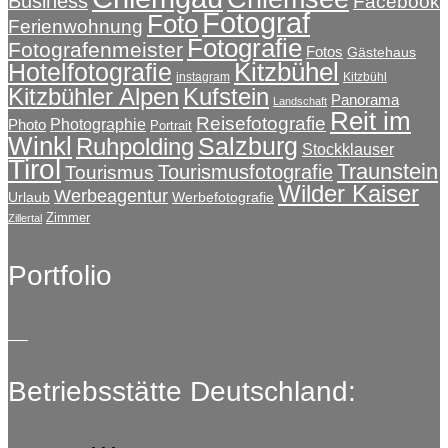
Business
Facebook
Fotograf
Foto
Ferienwohnung
Fotografie
Fotografenmeister
Fotos
Gästehaus
Kitzbühel
Hotelfotografie
instagram
Kitzbühl
Kitzbühler Alpen
Kufstein
Panorama
Landschaft
Reit im
Reisefotografie
Photographie
Photo
Portrait
Winkl
Salzburg
Ruhpolding
Stockklauser
Tirol
Traunstein
Tourismusfotografie
Tourismus
Wilder Kaiser
Werbeagentur
Urlaub
Werbefotografie
Zimmer
Zillertal
Portfolio
Betriebsstätte Deutschland: