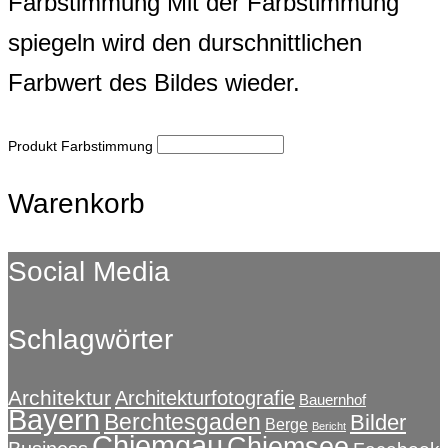
Farbstimmung
Mit der Farbstimmung
spiegeln wird den durschnittlichen
Farbwert des Bildes wieder.
Produkt Farbstimmung
Warenkorb
Social Media
Schlagwörter
Architektur
Architekturfotografie
Bauernhof
Bayern
Berchtesgaden
Bilder
Berge
Bericht
Chiemgau
Chiemsee