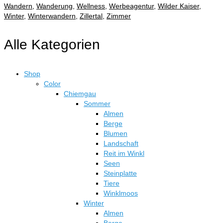
Wandern
,
Wanderung
,
Wellness
,
Werbeagentur
,
Wilder Kaiser
,
Winter
,
Winterwandern
,
Zillertal
,
Zimmer
Alle Kategorien
Shop
Color
Chiemgau
Sommer
Almen
Berge
Blumen
Landschaft
Reit im Winkl
Seen
Steinplatte
Tiere
Winklmoos
Winter
Almen