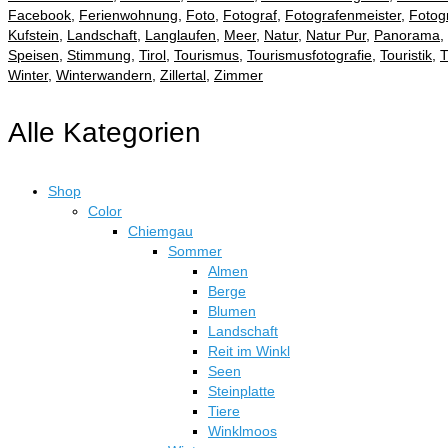
Facebook
,
Ferienwohnung
,
Foto
,
Fotograf
,
Fotografenmeister
,
Fotogr
Kufstein
,
Landschaft
,
Langlaufen
,
Meer
,
Natur
,
Natur Pur
,
Panorama
,
Speisen
,
Stimmung
,
Tirol
,
Tourismus
,
Tourismusfotografie
,
Touristik
,
T
Winter
,
Winterwandern
,
Zillertal
,
Zimmer
Alle Kategorien
Shop
Color
Chiemgau
Sommer
Almen
Berge
Blumen
Landschaft
Reit im Winkl
Seen
Steinplatte
Tiere
Winklmoos