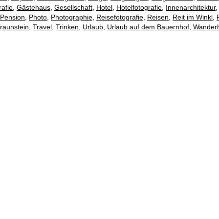
afie
,
Gästehaus
,
Gesellschaft
,
Hotel
,
Hotelfotografie
,
Innenarchitektur
Pension
,
Photo
,
Photographie
,
Reisefotografie
,
Reisen
,
Reit im Winkl
,
raunstein
,
Travel
,
Trinken
,
Urlaub
,
Urlaub auf dem Bauernhof
,
Wanderh