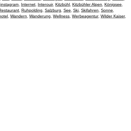
,
instagram
,
Internet
,
Interouir
,
Kitzbühl
,
Kitzbühler Alpen
,
Königsee
,
Restaurant
,
Ruhpolding
,
Salzburg
,
See
,
Ski
,
Skifahren
,
Sonne
,
otel
,
Wandern
,
Wanderung
,
Wellness
,
Werbeagentur
,
Wilder Kaiser
,