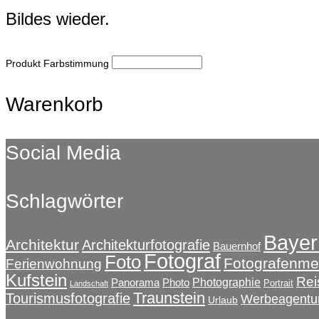
Bildes wieder.
Produkt Farbstimmung
Warenkorb
Social Media
Schlagwörter
Bayer
Architektur
Architekturfotografie
Bauernhof
Fotograf
Foto
Fotografenmei
Ferienwohnung
Kufstein
Rei
Photographie
Panorama
Photo
Portrait
Landschaft
Traunstein
Tourismusfotografie
Werbeagentu
Urlaub