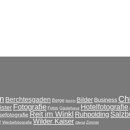
Ch
n
Berchtesgaden
Bilder
Business
Berge
Bericht
Fotografie
Hotelfotografie
ster
Fotos
Gästehaus
Reit im Winkl
Salzb
Ruhpolding
sefotografie
Wilder Kaiser
r
Werbefotografie
Zimmer
Zillertal