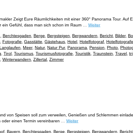
kler Zeigt Eure Räumlichkeiten mit einer 360° Panorama Tour. Auf Eur
hr ein Gefühl, dass man sich schon im Raum …
Weiter
n
,
Berchtesgaden
,
Berge
,
Bergsteigen
,
Bergwandern
,
Bericht
,
Bilder
,
Bo
,
Fotografie
,
Gasstätte
,
Gästehaus
,
Hotel
,
Hotelfotograf
,
Hotelfotografi
Langlaufen
,
Meer
,
Natur
,
Natur Pur
,
Panorama
,
Pension
,
Photo
,
Photog
g
,
Tirol
,
Tourismus
,
Tourismusfotografie
,
Touristik
,
Traunstein
,
Travel
,
tr
,
Winterwandern
,
Zillertal
,
Zimmer
und von Speisen soll zum verweilen, Genießen und Schlemmen einladen.
en oder einen Termin vereinbaren …
Weiter
hof
,
Bayern
,
Berchtesgaden
,
Berge
,
Bergsteigen
,
Bergwandern
,
Bericht