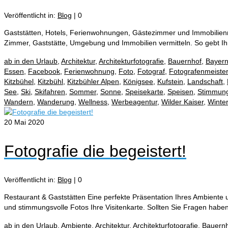
Veröffentlicht in:
Blog
|
0
Gaststätten, Hotels, Ferienwohnungen, Gästezimmer und Immobilienma
Zimmer, Gaststätte, Umgebung und Immobilien vermitteln. So gebt I
ab in den Urlaub
,
Architektur
,
Architekturfotografie
,
Bauernhof
,
Bayer
Essen
,
Facebook
,
Ferienwohnung
,
Foto
,
Fotograf
,
Fotografenmeister
Kitzbühel
,
Kitzbühl
,
Kitzbühler Alpen
,
Königsee
,
Kufstein
,
Landschaft
,
See
,
Ski
,
Skifahren
,
Sommer
,
Sonne
,
Speisekarte
,
Speisen
,
Stimmun
Wandern
,
Wanderung
,
Wellness
,
Werbeagentur
,
Wilder Kaiser
,
Winter
20
Mai 2020
Fotografie die begeistert!
Veröffentlicht in:
Blog
|
0
Restaurant & Gaststätten Eine perfekte Präsentation Ihres Ambiente 
und stimmungsvolle Fotos Ihre Visitenkarte. Sollten Sie Fragen hab
ab in den Urlaub
,
Ambiente
,
Architektur
,
Architekturfotografie
,
Bauern