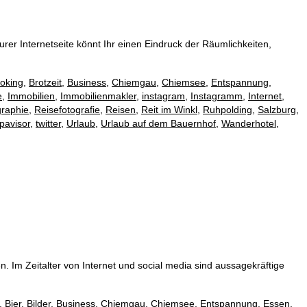
er Internetseite könnt Ihr einen Eindruck der Räumlichkeiten,
oking
,
Brotzeit
,
Business
,
Chiemgau
,
Chiemsee
,
Entspannung
,
e
,
Immobilien
,
Immobilienmakler
,
instagram
,
Instagramm
,
Internet
,
raphie
,
Reisefotografie
,
Reisen
,
Reit im Winkl
,
Ruhpolding
,
Salzburg
,
ipavisor
,
twitter
,
Urlaub
,
Urlaub auf dem Bauernhof
,
Wanderhotel
,
 Im Zeitalter von Internet und social media sind aussagekräftige
,
Bier
,
Bilder
,
Business
,
Chiemgau
,
Chiemsee
,
Entspannung
,
Essen
,