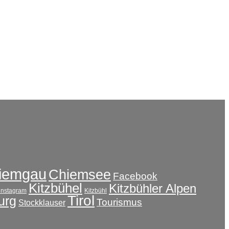
iemgau
Chiemsee
Facebook
Kitzbühel
Kitzbühler Alpen
instagram
Kitzbühl
Tirol
urg
Tourismus
Stockklauser