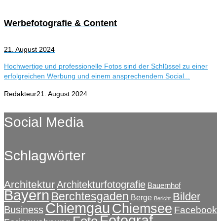
Werbefotografie & Content
21. August 2024
Hochwertige und professionelle Fotos sind der Schlüssel zu einer
erfolgreichen Werbung und einem ansprechendem Social...
Redakteur
21. August 2024
Social Media
Schlagwörter
Architektur
Architekturfotografie
Bauernhof
Bayern
Berchtesgaden
Bilder
Berge
Bericht
Chiemgau
Chiemsee
Business
Facebook
Fotograf
Foto