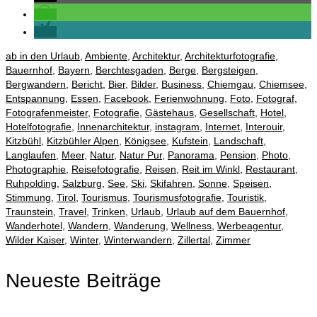
ab in den Urlaub
,
Ambiente
,
Architektur
,
Architekturfotografie
,
Bauernhof
,
Bayern
,
Berchtesgaden
,
Berge
,
Bergsteigen
,
Bergwandern
,
Bericht
,
Bier
,
Bilder
,
Business
,
Chiemgau
,
Chiemsee
,
Entspannung
,
Essen
,
Facebook
,
Ferienwohnung
,
Foto
,
Fotograf
,
Fotografenmeister
,
Fotografie
,
Gästehaus
,
Gesellschaft
,
Hotel
,
Hotelfotografie
,
Innenarchitektur
,
instagram
,
Internet
,
Interouir
,
Kitzbühl
,
Kitzbühler Alpen
,
Königsee
,
Kufstein
,
Landschaft
,
Langlaufen
,
Meer
,
Natur
,
Natur Pur
,
Panorama
,
Pension
,
Photo
,
Photographie
,
Reisefotografie
,
Reisen
,
Reit im Winkl
,
Restaurant
,
Ruhpolding
,
Salzburg
,
See
,
Ski
,
Skifahren
,
Sonne
,
Speisen
,
Stimmung
,
Tirol
,
Tourismus
,
Tourismusfotografie
,
Touristik
,
Traunstein
,
Travel
,
Trinken
,
Urlaub
,
Urlaub auf dem Bauernhof
,
Wanderhotel
,
Wandern
,
Wanderung
,
Wellness
,
Werbeagentur
,
Wilder Kaiser
,
Winter
,
Winterwandern
,
Zillertal
,
Zimmer
Neueste Beiträge