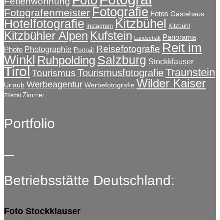
Ferienwohnung
Fotografie
Fotografenmeister
Fotos
Gästehaus
Kitzbühel
Hotelfotografie
instagram
Kitzbühl
Kitzbühler Alpen
Kufstein
Panorama
Landschaft
Reit im
Reisefotografie
Photographie
Photo
Portrait
Winkl
Salzburg
Ruhpolding
Stockklauser
Tirol
Traunstein
Tourismusfotografie
Tourismus
Wilder Kaiser
Werbeagentur
Urlaub
Werbefotografie
Zimmer
Zillertal
Portfolio
Betriebsstätte Deutschland:
Foto Stockklauser