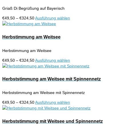
gewählt
auf.
werden
Griaß Di Begrüßung auf Bayerisch
Die
Optionen
Preisspanne:
Dieses
€
49,50
–
€
324,50
Ausführung wählen
können
€49,50
Produkt
auf
bis
weist
der
€324,50
mehrere
Herbstimmung am Weitsee
Produktseite
Varianten
gewählt
auf.
werden
Herbstimmung am Weitsee
Die
Optionen
Preisspanne:
Dieses
€
49,50
–
€
324,50
Ausführung wählen
können
€49,50
Produkt
auf
bis
weist
der
€324,50
mehrere
Herbststimmung am Weitsee mit Spinnennetz
Produktseite
Varianten
gewählt
auf.
werden
Herbststimmung am Weitsee mit Spinnennetz
Die
Optionen
Preisspanne:
Dieses
€
49,50
–
€
324,50
Ausführung wählen
können
€49,50
Produkt
auf
bis
weist
der
€324,50
mehrere
Herbststimmung mit Weitsee und Spinnennetz
Produktseite
Varianten