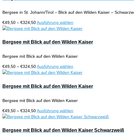
Varianten
gewählt
auf.
werden
Bergsee in St. Johann/Tirol – Blick auf den Wilden Kaiser – Schwarzw
Die
Optionen
Preisspanne:
Dieses
€
49,50
–
€
324,50
Ausführung wählen
können
€49,50
Produkt
auf
bis
weist
der
€324,50
mehrere
Bergsee mit Blick auf den Wilden Kaiser
Produktseite
Varianten
gewählt
auf.
werden
Bergsee mit Blick auf den Wilden Kaiser
Die
Optionen
Preisspanne:
Dieses
€
49,50
–
€
324,50
Ausführung wählen
können
€49,50
Produkt
auf
bis
weist
der
€324,50
mehrere
Bergsee mit Blick auf den Wilden Kaiser
Produktseite
Varianten
gewählt
auf.
werden
Bergsee mit Blick auf den Wilden Kaiser
Die
Optionen
Preisspanne:
Dieses
€
49,50
–
€
324,50
Ausführung wählen
können
€49,50
Produkt
auf
bis
weist
der
€324,50
mehrere
Bergsee mit Blick auf den Wilden Kaiser Schwarzweiß
Produktseite