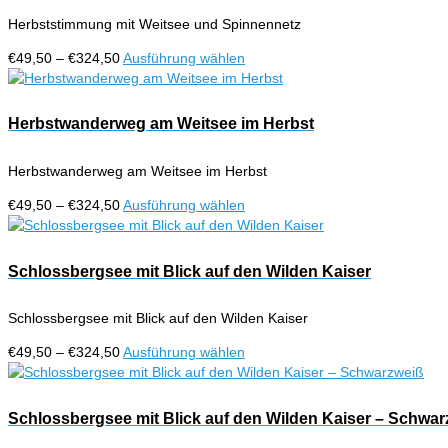
gewählt
auf.
werden
Herbststimmung mit Weitsee und Spinnennetz
Die
Optionen
Preisspanne:
Dieses
€
49,50
–
€
324,50
Ausführung wählen
können
€49,50
Produkt
auf
bis
weist
der
€324,50
mehrere
Herbstwanderweg am Weitsee im Herbst
Produktseite
Varianten
gewählt
auf.
werden
Herbstwanderweg am Weitsee im Herbst
Die
Optionen
Preisspanne:
Dieses
€
49,50
–
€
324,50
Ausführung wählen
können
€49,50
Produkt
auf
bis
weist
der
€324,50
mehrere
Schlossbergsee mit Blick auf den Wilden Kaiser
Produktseite
Varianten
gewählt
auf.
werden
Schlossbergsee mit Blick auf den Wilden Kaiser
Die
Optionen
Preisspanne:
Dieses
€
49,50
–
€
324,50
Ausführung wählen
können
€49,50
Produkt
auf
bis
weist
der
€324,50
mehrere
Schlossbergsee mit Blick auf den Wilden Kaiser – Schwar
Produktseite
Varianten
gewählt