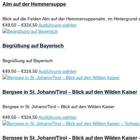
Alm auf der Hemmersuppe
Blick auf die Feiden Alm auf der Hemmersuppenalm, im Hintergrund 
Preisspanne:
Dieses
€
49,50
–
€
324,50
Ausführung wählen
€49,50
Produkt
bis
weist
€324,50
mehrere
Begrüßung auf Bayerisch
Varianten
auf.
Begrüßung auf Bayerisch
Die
Optionen
Preisspanne:
Dieses
€
49,50
–
€
324,50
Ausführung wählen
können
€49,50
Produkt
auf
bis
weist
der
€324,50
mehrere
Bergsee in St. Johann/Tirol – Blick auf den Wilden Kaiser
Produktseite
Varianten
gewählt
auf.
werden
Bergsee in St. Johann/Tirol – Blick auf den Wilden Kaiser
Die
Optionen
Preisspanne:
Dieses
€
49,50
–
€
324,50
Ausführung wählen
können
€49,50
Produkt
auf
bis
weist
der
€324,50
mehrere
Bergsee in St. Johann/Tirol – Blick auf den Wilden Kaiser
Produktseite