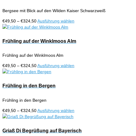
Varianten
gewählt
auf.
werden
Bergsee mit Blick auf den Wilden Kaiser Schwarzweiß
Die
Optionen
Preisspanne:
Dieses
€
49,50
–
€
324,50
Ausführung wählen
können
€49,50
Produkt
auf
bis
weist
der
€324,50
mehrere
Frühling auf der Winklmoos Alm
Produktseite
Varianten
gewählt
auf.
werden
Frühling auf der Winklmoos Alm
Die
Optionen
Preisspanne:
Dieses
€
49,50
–
€
324,50
Ausführung wählen
können
€49,50
Produkt
auf
bis
weist
der
€324,50
mehrere
Frühling in den Bergen
Produktseite
Varianten
gewählt
auf.
werden
Frühling in den Bergen
Die
Optionen
Preisspanne:
Dieses
€
49,50
–
€
324,50
Ausführung wählen
können
€49,50
Produkt
auf
bis
weist
der
€324,50
mehrere
Griaß Di Begrüßung auf Bayerisch
Produktseite
Varianten