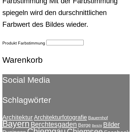
Farbstimmung
Mit der Farbstimmung
spiegeln wird den durschnittlichen
Farbwert des Bildes wieder.
Produkt Farbstimmung
Warenkorb
Social Media
Schlagwörter
Architektur
Architekturfotografie
Bauernhof
Bayern
Berchtesgaden
Bilder
Berge
Bericht
Chiemgau
Chiemsee