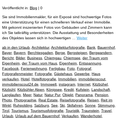
Veröffentlicht in:
Blog
|
0
Sie sind Immobilienmakler, für ein Exposé sind hochwertige Fotos
eine Unterstützung für einen schnelleren Verkauf einer Immobilie.
Mit gekonnt inszenierten Fotos von Gebäuden und Zimmern kann
ich Sie tatkräftig unterstützen. Die Ausstattung und Besonderheiten
des Objektes lassen sich in hochwertigen …
Weiter
ab in den Urlaub
,
Architektur
,
Architekturfotografie
,
Bank
,
Bauernhof
,
Bayer
,
Bayern
,
Berchtesgaden
,
Berge
,
Bergsteigen
,
Bergwandern
,
Bericht
,
Bilder
,
Business
,
Chiemgau
,
Chiemsee
,
der Traum vom
Eigenheim
,
der Traum vom Haus
,
Eigenheim
,
Entspannung
,
Facebook
,
Ferienwohnung
,
Fertigbau
,
Foto
,
Fotograf
,
Fotografenmeister
,
Fotografie
,
Gästehaus
,
Gewerbe
,
Haus
verkaufen
,
Hotel
,
Hotelfotografie
,
Immobilien
,
immobilienscout
,
immobilienscout24.de
,
Immowelt
,
instagram
,
Internet
,
Kitzbühel
,
Kitzbühl
,
Kitzbühler Alpen
,
Königsee
,
Kredit
,
Kufstein
,
Landschaft
,
Langlaufen
,
Meer
,
Natur
,
Natur Pur
,
Objekt
,
Panorama
,
Pension
,
Photo
,
Photographie
,
Real Estate
,
Reisefotografie
,
Reisen
,
Reit im
Winkl
,
Ruhpolding
,
Salzburg
,
See
,
Ski
,
Skifahren
,
Sonne
,
Stimmung
,
Tirol
,
Tourismus
,
Tourismusfotografie
,
Touristik
,
Traunstein
,
Travel
,
Urlaub
,
Urlaub auf dem Bauernhof
,
Verkaufen
,
Wanderhotel
,