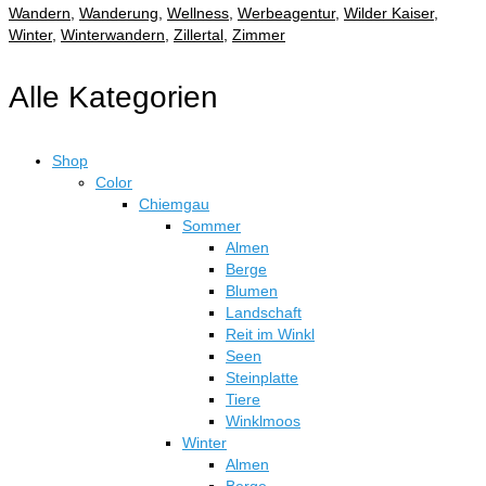
Wandern
,
Wanderung
,
Wellness
,
Werbeagentur
,
Wilder Kaiser
,
Winter
,
Winterwandern
,
Zillertal
,
Zimmer
Alle Kategorien
Shop
Color
Chiemgau
Sommer
Almen
Berge
Blumen
Landschaft
Reit im Winkl
Seen
Steinplatte
Tiere
Winklmoos
Winter
Almen