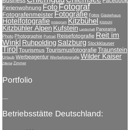
Business
Facebook
Fotograf
Foto
Ferienwohnung
Fotografie
Fotografenmeister
Fotos
Gästehaus
Kitzbühel
Hotelfotografie
instagram
Kitzbühl
Kitzbühler Alpen
Kufstein
Panorama
Landschaft
Reit im
Reisefotografie
Photographie
Photo
Portrait
Winkl
Salzburg
Ruhpolding
Stockklauser
Tirol
Traunstein
Tourismusfotografie
Tourismus
Wilder Kaiser
Werbeagentur
Urlaub
Werbefotografie
Zimmer
Zillertal
Portfolio
Betriebsstätte Deutschland: