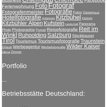
Business
Facebook
Fotograf
Foto
Ferienwohnung
Fotografie
Fotografenmeister
Fotos
Gästehaus
Kitzbühel
Hotelfotografie
instagram
Kitzbühl
Kitzbühler Alpen
Kufstein
Panorama
Landschaft
Reit im
Reisefotografie
Photographie
Photo
Portrait
Winkl
Salzburg
Ruhpolding
Stockklauser
Tirol
Traunstein
Tourismusfotografie
Tourismus
Wilder Kaiser
Werbeagentur
Urlaub
Werbefotografie
Zimmer
Zillertal
Portfolio
Betriebsstätte Deutschland: