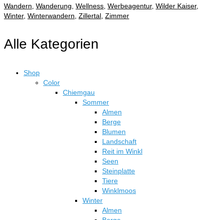
Wandern
,
Wanderung
,
Wellness
,
Werbeagentur
,
Wilder Kaiser
,
Winter
,
Winterwandern
,
Zillertal
,
Zimmer
Alle Kategorien
Shop
Color
Chiemgau
Sommer
Almen
Berge
Blumen
Landschaft
Reit im Winkl
Seen
Steinplatte
Tiere
Winklmoos
Winter
Almen