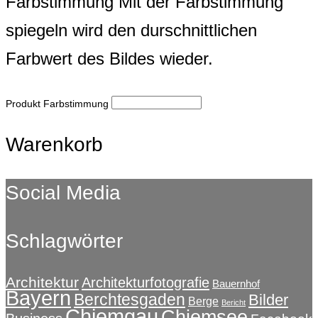
Farbstimmung
Mit der Farbstimmung
spiegeln wird den durschnittlichen
Farbwert des Bildes wieder.
Produkt Farbstimmung
Warenkorb
Social Media
Schlagwörter
Architektur
Architekturfotografie
Bauernhof
Bayern
Berchtesgaden
Bilder
Berge
Bericht
Chiemgau
Chiemsee