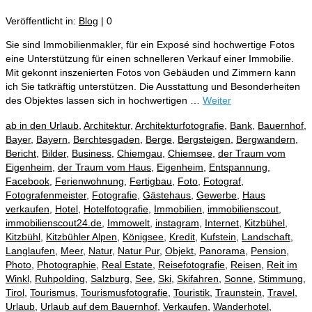
Veröffentlicht in:
Blog
|
0
Sie sind Immobilienmakler, für ein Exposé sind hochwertige Fotos
eine Unterstützung für einen schnelleren Verkauf einer Immobilie.
Mit gekonnt inszenierten Fotos von Gebäuden und Zimmern kann
ich Sie tatkräftig unterstützen. Die Ausstattung und Besonderheiten
des Objektes lassen sich in hochwertigen …
Weiter
ab in den Urlaub
,
Architektur
,
Architekturfotografie
,
Bank
,
Bauernhof
,
Bayer
,
Bayern
,
Berchtesgaden
,
Berge
,
Bergsteigen
,
Bergwandern
,
Bericht
,
Bilder
,
Business
,
Chiemgau
,
Chiemsee
,
der Traum vom
Eigenheim
,
der Traum vom Haus
,
Eigenheim
,
Entspannung
,
Facebook
,
Ferienwohnung
,
Fertigbau
,
Foto
,
Fotograf
,
Fotografenmeister
,
Fotografie
,
Gästehaus
,
Gewerbe
,
Haus
verkaufen
,
Hotel
,
Hotelfotografie
,
Immobilien
,
immobilienscout
,
immobilienscout24.de
,
Immowelt
,
instagram
,
Internet
,
Kitzbühel
,
Kitzbühl
,
Kitzbühler Alpen
,
Königsee
,
Kredit
,
Kufstein
,
Landschaft
,
Langlaufen
,
Meer
,
Natur
,
Natur Pur
,
Objekt
,
Panorama
,
Pension
,
Photo
,
Photographie
,
Real Estate
,
Reisefotografie
,
Reisen
,
Reit im
Winkl
,
Ruhpolding
,
Salzburg
,
See
,
Ski
,
Skifahren
,
Sonne
,
Stimmung
,
Tirol
,
Tourismus
,
Tourismusfotografie
,
Touristik
,
Traunstein
,
Travel
,
Urlaub
,
Urlaub auf dem Bauernhof
,
Verkaufen
,
Wanderhotel
,