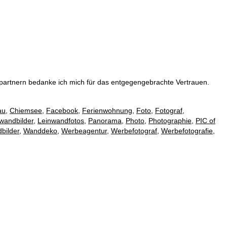
artnern bedanke ich mich für das entgegengebrachte Vertrauen.
au
,
Chiemsee
,
Facebook
,
Ferienwohnung
,
Foto
,
Fotograf
,
wandbilder
,
Leinwandfotos
,
Panorama
,
Photo
,
Photographie
,
PIC of
bilder
,
Wanddeko
,
Werbeagentur
,
Werbefotograf
,
Werbefotografie
,