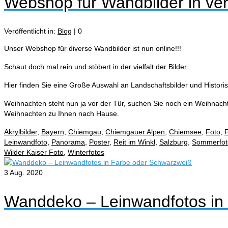
Webshop für Wandbilder in ve
Veröffentlicht in:
Blog
|
0
Unser Webshop für diverse Wandbilder ist nun online!!!
Schaut doch mal rein und stöbert in der vielfalt der Bilder.
Hier finden Sie eine Große Auswahl an Landschaftsbilder und Histor
Weihnachten steht nun ja vor der Tür, suchen Sie noch ein Weihnach
Weihnachten zu Ihnen nach Hause.
Akrylbilder
,
Bayern
,
Chiemgau
,
Chiemgauer Alpen
,
Chiemsee
,
Foto
,
F
Leinwandfoto
,
Panorama
,
Poster
,
Reit im Winkl
,
Salzburg
,
Sommerfot
Wilder Kaiser Foto
,
Winterfotos
3
Aug. 2020
Wanddeko – Leinwandfotos in