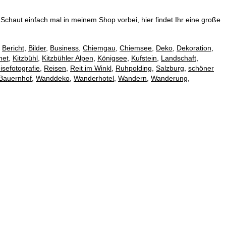
chaut einfach mal in meinem Shop vorbei, hier findet Ihr eine große
,
Bericht
,
Bilder
,
Business
,
Chiemgau
,
Chiemsee
,
Deko
,
Dekoration
,
net
,
Kitzbühl
,
Kitzbühler Alpen
,
Königsee
,
Kufstein
,
Landschaft
,
isefotografie
,
Reisen
,
Reit im Winkl
,
Ruhpolding
,
Salzburg
,
schöner
Bauernhof
,
Wanddeko
,
Wanderhotel
,
Wandern
,
Wanderung
,