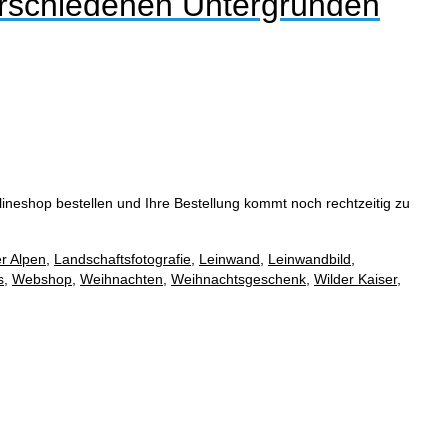
erschiedenen Untergründen
neshop bestellen und Ihre Bestellung kommt noch rechtzeitig zu
er Alpen
,
Landschaftsfotografie
,
Leinwand
,
Leinwandbild
,
s
,
Webshop
,
Weihnachten
,
Weihnachtsgeschenk
,
Wilder Kaiser
,