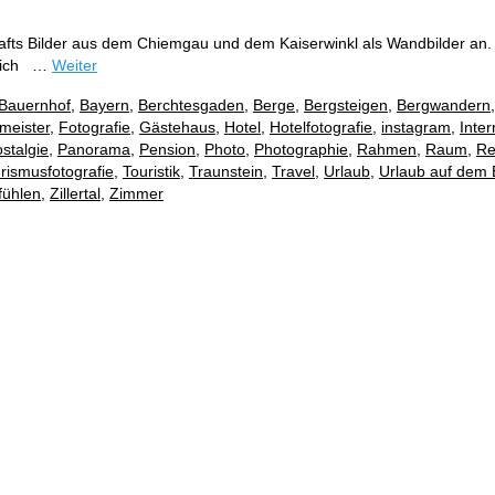
afts Bilder aus dem Chiemgau und dem Kaiserwinkl als Wandbilder an. S
reich …
Weiter
Bauernhof
,
Bayern
,
Berchtesgaden
,
Berge
,
Bergsteigen
,
Bergwandern
meister
,
Fotografie
,
Gästehaus
,
Hotel
,
Hotelfotografie
,
instagram
,
Inter
stalgie
,
Panorama
,
Pension
,
Photo
,
Photographie
,
Rahmen
,
Raum
,
Re
rismusfotografie
,
Touristik
,
Traunstein
,
Travel
,
Urlaub
,
Urlaub auf dem 
fühlen
,
Zillertal
,
Zimmer