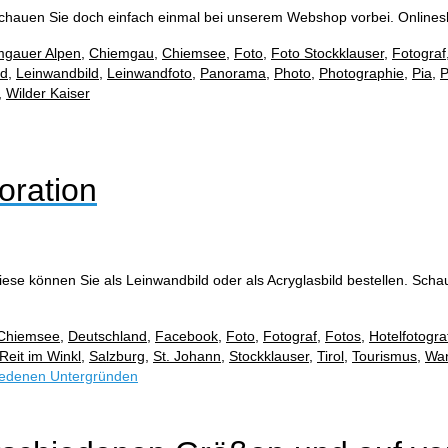
Schauen Sie doch einfach einmal bei unserem Webshop vorbei. Onlin
mgauer Alpen
,
Chiemgau
,
Chiemsee
,
Foto
,
Foto Stockklauser
,
Fotograf
nd
,
Leinwandbild
,
Leinwandfoto
,
Panorama
,
Photo
,
Photographie
,
Pia
,
P
,
Wilder Kaiser
oration
ese können Sie als Leinwandbild oder als Acryglasbild bestellen. Sc
Chiemsee
,
Deutschland
,
Facebook
,
Foto
,
Fotograf
,
Fotos
,
Hotelfotogra
Reit im Winkl
,
Salzburg
,
St. Johann
,
Stockklauser
,
Tirol
,
Tourismus
,
Wa