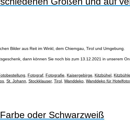
rschiedenen Größen und auf v
ischen Bilder aus Reit im Winkl, dem Chiemgau, Tirol und Umgebung.
tsgeschenk, dann können Sie noch bis zum 13.12.2021 in unserem Onli
otobestellung
,
Fotograf
,
Fotografie
,
Kaisergebirge
,
Kitzbühel
,
Kitzbühl
os
,
St. Johann
,
Stockklauser
,
Tirol
,
Wanddeko
,
Wanddeko für Hotelfoto
 Farbe oder Schwarzweiß