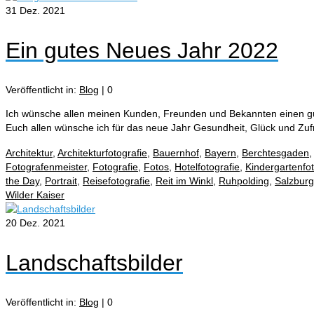
31
Dez. 2021
Ein gutes Neues Jahr 2022
Veröffentlicht in:
Blog
|
0
Ich wünsche allen meinen Kunden, Freunden und Bekannten einen gu
Euch allen wünsche ich für das neue Jahr Gesundheit, Glück und Zuf
Architektur
,
Architekturfotografie
,
Bauernhof
,
Bayern
,
Berchtesgaden
Fotografenmeister
,
Fotografie
,
Fotos
,
Hotelfotografie
,
Kindergartenfo
the Day
,
Portrait
,
Reisefotografie
,
Reit im Winkl
,
Ruhpolding
,
Salzburg
Wilder Kaiser
20
Dez. 2021
Landschaftsbilder
Veröffentlicht in:
Blog
|
0