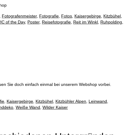
eshop
,
Fotografenmeister
,
Fotografie
,
Fotos
,
Kaisergebirge
,
Kitzbühel
,
IC of the Day
,
Poster
,
Reisefotografie
,
Reit im Winkl
,
Ruhpolding
,
hauen Sie doch einfach einmal bei unserem Webshop vorbei.
fie
,
Kaisergebirge
,
Kitzbühel
,
Kitzbühler Alpen
,
Leinwand
,
nddeko
,
Weiße Wand
,
Wilder Kaiser