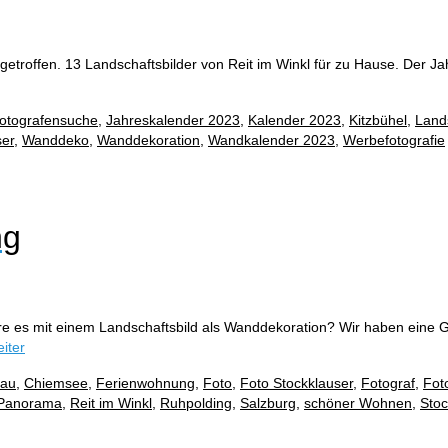
etroffen. 13 Landschaftsbilder von Reit im Winkl für zu Hause. Der Ja
otografensuche
,
Jahreskalender 2023
,
Kalender 2023
,
Kitzbühel
,
Land
ser
,
Wanddeko
,
Wanddekoration
,
Wandkalender 2023
,
Werbefotografie
ng
re es mit einem Landschaftsbild als Wanddekoration? Wir haben ein
iter
au
,
Chiemsee
,
Ferienwohnung
,
Foto
,
Foto Stockklauser
,
Fotograf
,
Fot
Panorama
,
Reit im Winkl
,
Ruhpolding
,
Salzburg
,
schöner Wohnen
,
Stoc