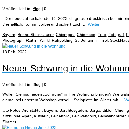
Veröffentlicht in:
Blog
|
0
Der neue Jahreskalender für 2023 ich gerade druckfrisch bei mir eing
€ erhältlich. Kommt vorbei und sichert Euch …
Weiter
Bayern
,
Benno Stockklauser
,
Chiemgau
,
Chiemsee
,
Foto
,
Fotograf
,
F
Photograph
,
Reit im Winkl
,
Ruhpolding
,
St. Johann in Tirol
,
Stockklau
18
Feb. 2022
Neuer Schwung in die Wohnu
Veröffentlicht in:
Blog
|
0
Wollen Sie mal neuen „Schwung“ in Ihre Wohnung bringen? Wie wäh
einmal bei unserem Webshop vorbei. Steinplatte im Winter mit …
We
alte Fotos
,
Architektur
,
Bayern
,
Berchtesgaden
,
Berge
,
Bilder
,
Chiemg
Kitzbühler Alpen
,
Kufstein
,
Leinenbild
,
Leinwandbild
,
Leinwandbilder
,
Zimmer