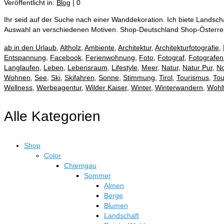
Veröffentlicht in:
Blog
|
0
Ihr seid auf der Suche nach einer Wanddekoration. Ich biete Landsch
Auswahl an verschiedenen Motiven. Shop-Deutschland Shop-Öster
ab in den Urlaub
,
Altholz
,
Ambiente
,
Architektur
,
Architekturfotografie
,
Entspannung
,
Facebook
,
Ferienwohnung
,
Foto
,
Fotograf
,
Fotografen
Langlaufen
,
Leben
,
Lebensraum
,
Lifestyle
,
Meer
,
Natur
,
Natur Pur
,
No
Wohnen
,
See
,
Ski
,
Skifahren
,
Sonne
,
Stimmung
,
Tirol
,
Tourismus
,
Tou
Wellness
,
Werbeagentur
,
Wilder Kaiser
,
Winter
,
Winterwandern
,
Wohl
Alle Kategorien
Shop
Color
Chiemgau
Sommer
Almen
Berge
Blumen
Landschaft