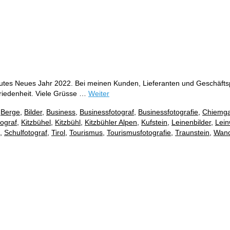
tes Neues Jahr 2022. Bei meinen Kunden, Lieferanten und Geschäftsp
riedenheit. Viele Grüsse …
Weiter
,
Berge
,
Bilder
,
Business
,
Businessfotograf
,
Businessfotografie
,
Chiemg
tograf
,
Kitzbühel
,
Kitzbühl
,
Kitzbühler Alpen
,
Kufstein
,
Leinenbilder
,
Lein
,
Schulfotograf
,
Tirol
,
Tourismus
,
Tourismusfotografie
,
Traunstein
,
Wand