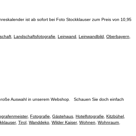
hreskalender ist ab sofort bei Foto Stockklauser zum Preis von 10,95
schaft
,
Landschaftsfotografie
,
Leinwand
,
Leinwandbild
,
Oberbayern
,
e Große Auswahl in unserem Webshop. Schauen Sie doch einfach
ografenmeister
,
Fotografie
,
Gästehaus
,
Hotelfotografie
,
Kitzbühel
,
kklauser
,
Tirol
,
Wanddeko
,
Wilder Kaiser
,
Wohnen
,
Wohnraum
,