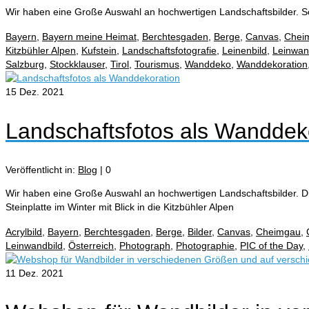
Wir haben eine Große Auswahl an hochwertigen Landschaftsbilder. 
Bayern
,
Bayern meine Heimat
,
Berchtesgaden
,
Berge
,
Canvas
,
Chei
Kitzbühler Alpen
,
Kufstein
,
Landschaftsfotografie
,
Leinenbild
,
Leinwa
Salzburg
,
Stockklauser
,
Tirol
,
Tourismus
,
Wanddeko
,
Wanddekoration
15
Dez. 2021
Landschaftsfotos als Wanddek
Veröffentlicht in:
Blog
|
0
Wir haben eine Große Auswahl an hochwertigen Landschaftsbilder. Di
Steinplatte im Winter mit Blick in die Kitzbühler Alpen
Acrylbild
,
Bayern
,
Berchtesgaden
,
Berge
,
Bilder
,
Canvas
,
Cheimgau
,
Leinwandbild
,
Österreich
,
Photograph
,
Photographie
,
PIC of the Day
,
11
Dez. 2021