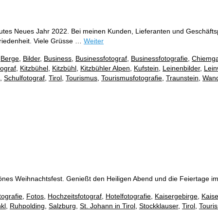
tes Neues Jahr 2022. Bei meinen Kunden, Lieferanten und Geschäftsp
riedenheit. Viele Grüsse …
Weiter
,
Berge
,
Bilder
,
Business
,
Businessfotograf
,
Businessfotografie
,
Chiemg
tograf
,
Kitzbühel
,
Kitzbühl
,
Kitzbühler Alpen
,
Kufstein
,
Leinenbilder
,
Lein
,
Schulfotograf
,
Tirol
,
Tourismus
,
Tourismusfotografie
,
Traunstein
,
Wand
es Weihnachtsfest. Genießt den Heiligen Abend und die Feiertage im
tografie
,
Fotos
,
Hochzeitsfotograf
,
Hotelfotografie
,
Kaisergebirge
,
Kaise
kl
,
Ruhpolding
,
Salzburg
,
St. Johann in Tirol
,
Stockklauser
,
Tirol
,
Touri