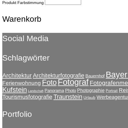
Produkt Farbstimmung
Warenkorb
Social Media
Schlagwörter
Bayer
Architektur
Architekturfotografie
Bauernhof
Fotograf
Foto
Fotografenmei
Ferienwohnung
Kufstein
Rei
Photographie
Panorama
Photo
Portrait
Landschaft
Traunstein
Tourismusfotografie
Werbeagentu
Urlaub
Portfolio