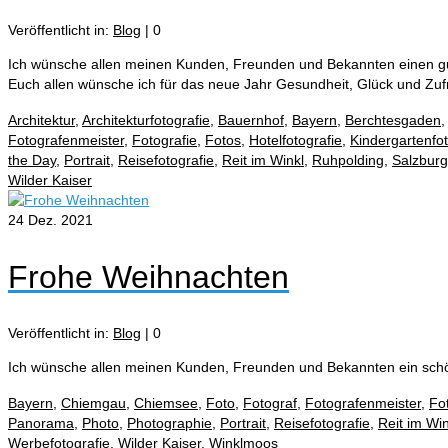
Veröffentlicht in:
Blog
|
0
Ich wünsche allen meinen Kunden, Freunden und Bekannten einen gu
Euch allen wünsche ich für das neue Jahr Gesundheit, Glück und Zuf
Architektur
,
Architekturfotografie
,
Bauernhof
,
Bayern
,
Berchtesgaden
Fotografenmeister
,
Fotografie
,
Fotos
,
Hotelfotografie
,
Kindergartenfo
the Day
,
Portrait
,
Reisefotografie
,
Reit im Winkl
,
Ruhpolding
,
Salzburg
Wilder Kaiser
24
Dez. 2021
Frohe Weihnachten
Veröffentlicht in:
Blog
|
0
Ich wünsche allen meinen Kunden, Freunden und Bekannten ein schön
Bayern
,
Chiemgau
,
Chiemsee
,
Foto
,
Fotograf
,
Fotografenmeister
,
Fo
Panorama
,
Photo
,
Photographie
,
Portrait
,
Reisefotografie
,
Reit im Win
Werbefotografie
,
Wilder Kaiser
,
Winklmoos