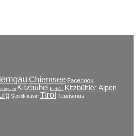
iemgau
Chiemsee
Facebook
Kitzbühel
Kitzbühler Alpen
instagram
Kitzbühl
Tirol
urg
Tourismus
Stockklauser