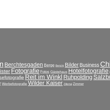
Ch
n
Berchtesgaden
Bilder
Business
Berge
Bericht
Fotografie
Hotelfotografie
ster
Fotos
Gästehaus
Reit im Winkl
Salzb
Ruhpolding
sefotografie
Wilder Kaiser
r
Werbefotografie
Zimmer
Zillertal