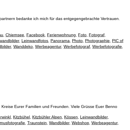
artnern bedanke ich mich für das entgegengebrachte Vertrauen.
au
,
Chiemsee
,
Facebook
,
Ferienwohnung
,
Foto
,
Fotograf
,
wandbilder
,
Leinwandfotos
,
Panorama
,
Photo
,
Photographie
,
PIC of
bilder
,
Wanddeko
,
Werbeagentur
,
Werbefotograf
,
Werbefotografie
,
 Kreise Eurer Familien und Freunden. Viele Grüsse Euer Benno
rwinkl
,
Kitzbühel
,
Kitzbühler Alpen
,
Kössen
,
Leinwandbilder
,
smusfotografie
,
Traunstein
,
Wandbilder
,
Webshop
,
Werbeagentur
,