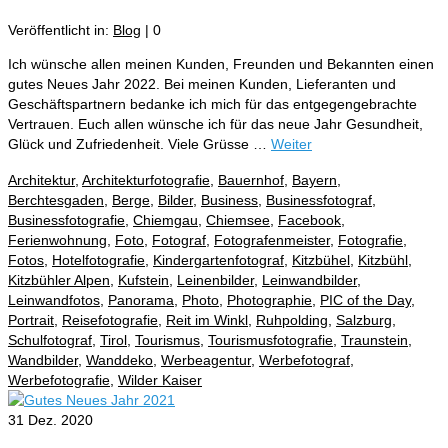
Veröffentlicht in:
Blog
|
0
Ich wünsche allen meinen Kunden, Freunden und Bekannten einen
gutes Neues Jahr 2022. Bei meinen Kunden, Lieferanten und
Geschäftspartnern bedanke ich mich für das entgegengebrachte
Vertrauen. Euch allen wünsche ich für das neue Jahr Gesundheit,
Glück und Zufriedenheit. Viele Grüsse …
Weiter
Architektur
,
Architekturfotografie
,
Bauernhof
,
Bayern
,
Berchtesgaden
,
Berge
,
Bilder
,
Business
,
Businessfotograf
,
Businessfotografie
,
Chiemgau
,
Chiemsee
,
Facebook
,
Ferienwohnung
,
Foto
,
Fotograf
,
Fotografenmeister
,
Fotografie
,
Fotos
,
Hotelfotografie
,
Kindergartenfotograf
,
Kitzbühel
,
Kitzbühl
,
Kitzbühler Alpen
,
Kufstein
,
Leinenbilder
,
Leinwandbilder
,
Leinwandfotos
,
Panorama
,
Photo
,
Photographie
,
PIC of the Day
,
Portrait
,
Reisefotografie
,
Reit im Winkl
,
Ruhpolding
,
Salzburg
,
Schulfotograf
,
Tirol
,
Tourismus
,
Tourismusfotografie
,
Traunstein
,
Wandbilder
,
Wanddeko
,
Werbeagentur
,
Werbefotograf
,
Werbefotografie
,
Wilder Kaiser
31
Dez. 2020