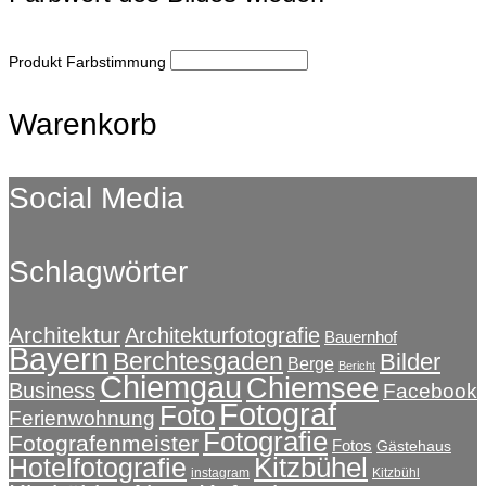
Produkt Farbstimmung
Warenkorb
Social Media
Schlagwörter
Architektur
Architekturfotografie
Bauernhof
Bayern
Berchtesgaden
Bilder
Berge
Bericht
Chiemgau
Chiemsee
Business
Facebook
Fotograf
Foto
Ferienwohnung
Fotografie
Fotografenmeister
Fotos
Gästehaus
Kitzbühel
Hotelfotografie
instagram
Kitzbühl