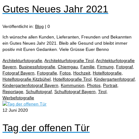
Gutes Neues Jahr 2021
Veröffentlicht in:
Blog
|
0
Ich wünsche allen Kunden, Lieferanten, Freunden und Bekannten
ein Gutes Neues Jahr 2021. Bleib alle Gesund und bleibt immer
positiv mit Euren Gedanken. Viele Grüsse Euer Benno
Architekturfotografie
,
Architekturfotografie Tirol
,
Archtekturfotografie
Bayern
,
Businessfotografie
,
Chiemgau
,
Familie
,
Firmung
,
Fotograf
,
Fotograf Bayern
,
Fotografie
,
Fotos
,
Hochzeit
,
Hotelfotografie
,
Hotelfotografie Kitzbühel
,
Hotelfotografie Tirol
,
Kindergartenfotograf
,
Kindergartenfotograf Bayern
,
Kommunion
,
Photos
,
Portrait
,
Reportage
,
Schulfotograf
,
Schulfotograf Bayern
,
Tirol
,
Werbefotografie
12
Juni 2020
Tag der offenen Tür