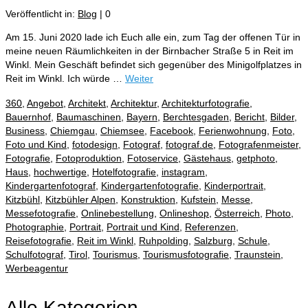
Veröffentlicht in:
Blog
|
0
Am 15. Juni 2020 lade ich Euch alle ein, zum Tag der offenen Tür in
meine neuen Räumlichkeiten in der Birnbacher Straße 5 in Reit im
Winkl. Mein Geschäft befindet sich gegenüber des Minigolfplatzes in
Reit im Winkl. Ich würde …
Weiter
360
,
Angebot
,
Architekt
,
Architektur
,
Architekturfotografie
,
Bauernhof
,
Baumaschinen
,
Bayern
,
Berchtesgaden
,
Bericht
,
Bilder
,
Business
,
Chiemgau
,
Chiemsee
,
Facebook
,
Ferienwohnung
,
Foto
,
Foto und Kind
,
fotodesign
,
Fotograf
,
fotograf.de
,
Fotografenmeister
,
Fotografie
,
Fotoproduktion
,
Fotoservice
,
Gästehaus
,
getphoto
,
Haus
,
hochwertige
,
Hotelfotografie
,
instagram
,
Kindergartenfotograf
,
Kindergartenfotografie
,
Kinderportrait
,
Kitzbühl
,
Kitzbühler Alpen
,
Konstruktion
,
Kufstein
,
Messe
,
Messefotografie
,
Onlinebestellung
,
Onlineshop
,
Österreich
,
Photo
,
Photographie
,
Portrait
,
Portrait und Kind
,
Referenzen
,
Reisefotografie
,
Reit im Winkl
,
Ruhpolding
,
Salzburg
,
Schule
,
Schulfotograf
,
Tirol
,
Tourismus
,
Tourismusfotografie
,
Traunstein
,
Werbeagentur
Alle Kategorien