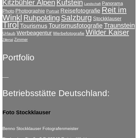
Kitzbühler Alpen
Kufstein
Panorama
Landschaft
Reit im
Reisefotografie
Photographie
Photo
Portrait
Winkl
Salzburg
Ruhpolding
Stockklauser
Tirol
Traunstein
Tourismusfotografie
Tourismus
Wilder Kaiser
Werbeagentur
Urlaub
Werbefotografie
Zimmer
Zillertal
Portfolio
Betriebsstätte Deutschland:
Foto Stockklauser
Benno Stockklauser Fotografenmeister