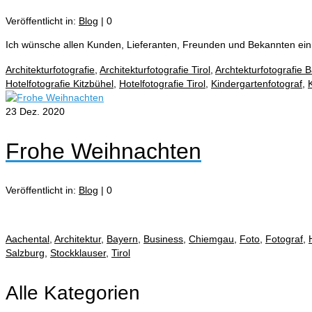
Veröffentlicht in:
Blog
|
0
Ich wünsche allen Kunden, Lieferanten, Freunden und Bekannten ein
Architekturfotografie
,
Architekturfotografie Tirol
,
Archtekturfotografie 
Hotelfotografie Kitzbühel
,
Hotelfotografie Tirol
,
Kindergartenfotograf
,
23
Dez. 2020
Frohe Weihnachten
Veröffentlicht in:
Blog
|
0
Aachental
,
Architektur
,
Bayern
,
Business
,
Chiemgau
,
Foto
,
Fotograf
,
Salzburg
,
Stockklauser
,
Tirol
Alle Kategorien