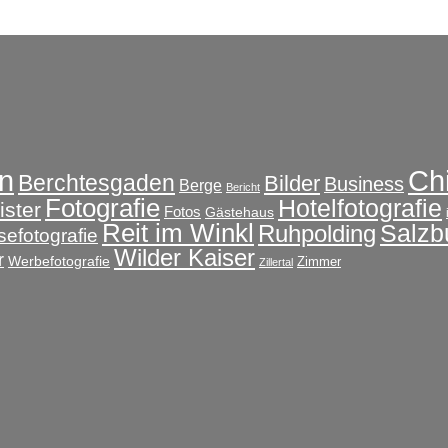
Ch
n
Berchtesgaden
Bilder
Business
Berge
Bericht
Fotografie
Hotelfotografie
ster
Fotos
Gästehaus
Reit im Winkl
Salzb
Ruhpolding
sefotografie
Wilder Kaiser
r
Werbefotografie
Zimmer
Zillertal