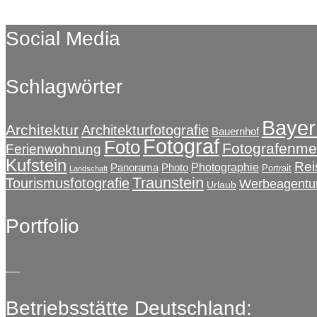
Social Media
Schlagwörter
Bayer
Architektur
Architekturfotografie
Bauernhof
Fotograf
Foto
Fotografenmei
Ferienwohnung
Kufstein
Rei
Photographie
Panorama
Photo
Portrait
Landschaft
Traunstein
Tourismusfotografie
Werbeagentu
Urlaub
Portfolio
Betriebsstätte Deutschland: