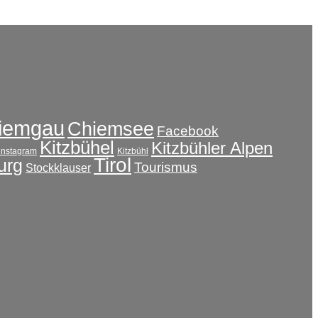
iemgau
Chiemsee
Facebook
Kitzbühel
Kitzbühler Alpen
instagram
Kitzbühl
Tirol
urg
Tourismus
Stockklauser