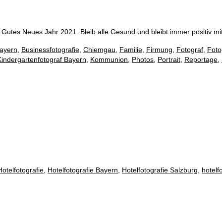
 Gutes Neues Jahr 2021. Bleib alle Gesund und bleibt immer positiv
Bayern
,
Businessfotografie
,
Chiemgau
,
Familie
,
Firmung
,
Fotograf
,
Foto
Kindergartenfotograf Bayern
,
Kommunion
,
Photos
,
Portrait
,
Reportage
,
Hotelfotografie
,
Hotelfotografie Bayern
,
Hotelfotografie Salzburg
,
hotelfo