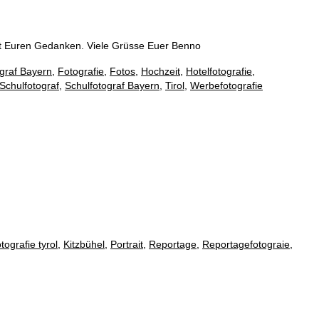
 mit Euren Gedanken. Viele Grüsse Euer Benno
graf Bayern
,
Fotografie
,
Fotos
,
Hochzeit
,
Hotelfotografie
,
Schulfotograf
,
Schulfotograf Bayern
,
Tirol
,
Werbefotografie
tografie tyrol
,
Kitzbühel
,
Portrait
,
Reportage
,
Reportagefotograie
,