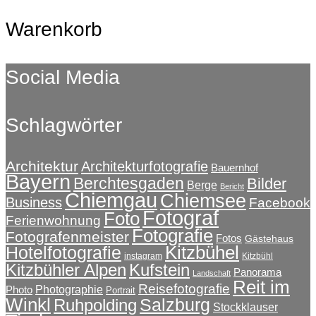
Warenkorb
Social Media
Schlagwörter
Architektur
Architekturfotografie
Bauernhof
Bayern
Berchtesgaden
Bilder
Berge
Bericht
Chiemgau
Chiemsee
Business
Facebook
Fotograf
Foto
Ferienwohnung
Fotografie
Fotografenmeister
Fotos
Gästehaus
Kitzbühel
Hotelfotografie
instagram
Kitzbühl
Kitzbühler Alpen
Kufstein
Panorama
Landschaft
Reit im
Reisefotografie
Photographie
Photo
Portrait
Winkl
Salzburg
Ruhpolding
Stockklauser