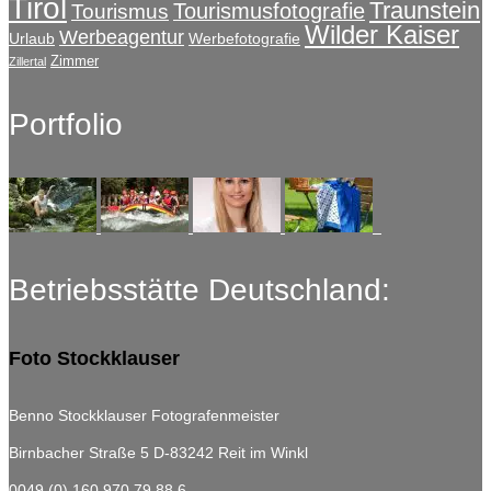
Tirol
Traunstein
Tourismusfotografie
Tourismus
Wilder Kaiser
Werbeagentur
Urlaub
Werbefotografie
Zimmer
Zillertal
Portfolio
Betriebsstätte Deutschland:
Foto Stockklauser
Benno Stockklauser Fotografenmeister
Birnbacher Straße 5
D-83242 Reit im Winkl
0049 (0) 160 970 79 88 6