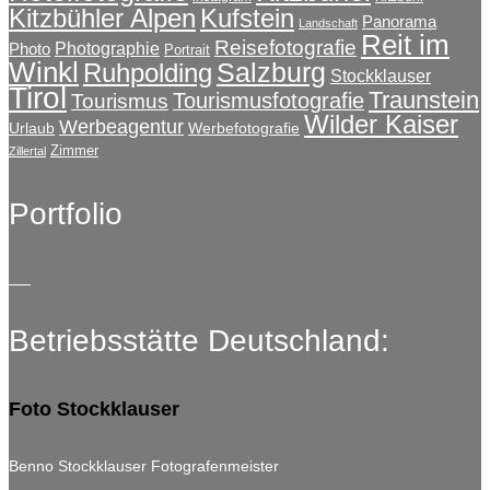
Kitzbühler Alpen
Kufstein
Panorama
Landschaft
Reit im
Reisefotografie
Photographie
Photo
Portrait
Winkl
Salzburg
Ruhpolding
Stockklauser
Tirol
Traunstein
Tourismusfotografie
Tourismus
Wilder Kaiser
Werbeagentur
Urlaub
Werbefotografie
Zimmer
Zillertal
Portfolio
Betriebsstätte Deutschland:
Foto Stockklauser
Benno Stockklauser Fotografenmeister