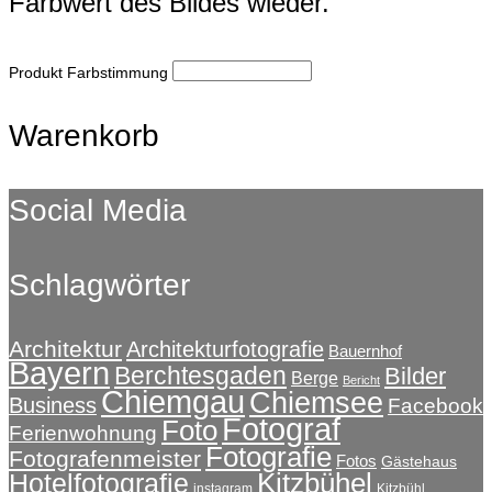
Farbwert des Bildes wieder.
Produkt Farbstimmung
Warenkorb
Social Media
Schlagwörter
Architektur
Architekturfotografie
Bauernhof
Bayern
Berchtesgaden
Bilder
Berge
Bericht
Chiemgau
Chiemsee
Business
Facebook
Fotograf
Foto
Ferienwohnung
Fotografie
Fotografenmeister
Fotos
Gästehaus
Kitzbühel
Hotelfotografie
instagram
Kitzbühl