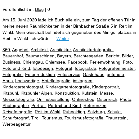
Veröffentlicht in:
Blog
|
0
Am 15. Juni 2020 lade ich Euch alle ein, zum Tag der offenen Tür in
meine neuen Räumlichkeiten in der Birnbacher Straße 5 in Reit im
Winkl. Mein Geschäft befindet sich gegenüber des Minigolfplatzes in
Reit im Winkl. Ich würde …
Weiter
360
,
Angebot
,
Architekt
,
Architektur
,
Architekturfotografie
,
Bauernhof
,
Baumaschinen
,
Bayern
,
Berchtesgaden
,
Bericht
,
Bilder
,
Business
,
Chiemgau
,
Chiemsee
,
Facebook
,
Ferienwohnung
,
Foto
,
Foto und Kind
,
fotodesign
,
Fotograf
,
fotograf.de
,
Fotografenmeister
,
Fotografie
,
Fotoproduktion
,
Fotoservice
,
Gästehaus
,
getphoto
,
Haus
,
hochwertige
,
Hotelfotografie
,
instagram
,
Kindergartenfotograf
,
Kindergartenfotografie
,
Kinderportrait
,
Kitzbühl
,
Kitzbühler Alpen
,
Konstruktion
,
Kufstein
,
Messe
,
Messefotografie
,
Onlinebestellung
,
Onlineshop
,
Österreich
,
Photo
,
Photographie
,
Portrait
,
Portrait und Kind
,
Referenzen
,
Reisefotografie
,
Reit im Winkl
,
Ruhpolding
,
Salzburg
,
Schule
,
Schulfotograf
,
Tirol
,
Tourismus
,
Tourismusfotografie
,
Traunstein
,
Werbeagentur