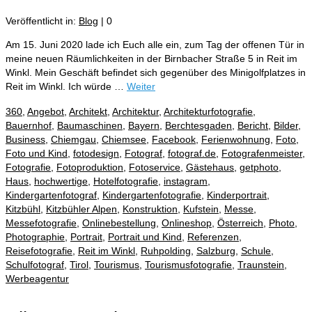
Veröffentlicht in:
Blog
|
0
Am 15. Juni 2020 lade ich Euch alle ein, zum Tag der offenen Tür in
meine neuen Räumlichkeiten in der Birnbacher Straße 5 in Reit im
Winkl. Mein Geschäft befindet sich gegenüber des Minigolfplatzes in
Reit im Winkl. Ich würde …
Weiter
360
,
Angebot
,
Architekt
,
Architektur
,
Architekturfotografie
,
Bauernhof
,
Baumaschinen
,
Bayern
,
Berchtesgaden
,
Bericht
,
Bilder
,
Business
,
Chiemgau
,
Chiemsee
,
Facebook
,
Ferienwohnung
,
Foto
,
Foto und Kind
,
fotodesign
,
Fotograf
,
fotograf.de
,
Fotografenmeister
,
Fotografie
,
Fotoproduktion
,
Fotoservice
,
Gästehaus
,
getphoto
,
Haus
,
hochwertige
,
Hotelfotografie
,
instagram
,
Kindergartenfotograf
,
Kindergartenfotografie
,
Kinderportrait
,
Kitzbühl
,
Kitzbühler Alpen
,
Konstruktion
,
Kufstein
,
Messe
,
Messefotografie
,
Onlinebestellung
,
Onlineshop
,
Österreich
,
Photo
,
Photographie
,
Portrait
,
Portrait und Kind
,
Referenzen
,
Reisefotografie
,
Reit im Winkl
,
Ruhpolding
,
Salzburg
,
Schule
,
Schulfotograf
,
Tirol
,
Tourismus
,
Tourismusfotografie
,
Traunstein
,
Werbeagentur