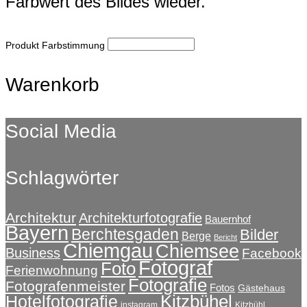
Farbwert des Bildes wieder.
Produkt Farbstimmung
Warenkorb
Social Media
Schlagwörter
Architektur
Architekturfotografie
Bauernhof
Bayern
Berchtesgaden
Bilder
Berge
Bericht
Chiemgau
Chiemsee
Business
Facebook
Fotograf
Foto
Ferienwohnung
Fotografie
Fotografenmeister
Fotos
Gästehaus
Kitzbühel
Hotelfotografie
instagram
Kitzbühl