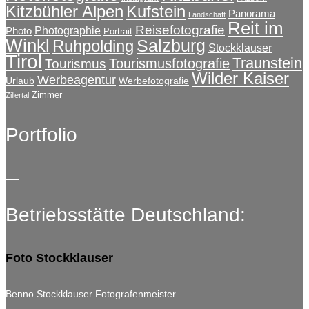
Kitzbühler Alpen
Kufstein
Panorama
Landschaft
Reit im
Reisefotografie
Photographie
Photo
Portrait
Winkl
Salzburg
Ruhpolding
Stockklauser
Tirol
Traunstein
Tourismusfotografie
Tourismus
Wilder Kaiser
Werbeagentur
Urlaub
Werbefotografie
Zimmer
Zillertal
Portfolio
Betriebsstätte Deutschland:
Foto Stockklauser
Benno Stockklauser Fotografenmeister