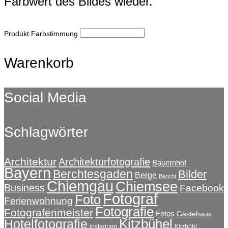
Farbwert des Bildes wieder.
Produkt Farbstimmung
Warenkorb
Social Media
Schlagwörter
Architektur
Architekturfotografie
Bauernhof
Bayern
Berchtesgaden
Bilder
Berge
Bericht
Chiemgau
Chiemsee
Business
Facebook
Fotograf
Foto
Ferienwohnung
Fotografie
Fotografenmeister
Fotos
Gästehaus
Kitzbühel
Hotelfotografie
instagram
Kitzbühl