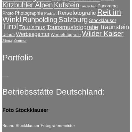
Kitzbühler Alpen
Kufstein
Panorama
Landschaft
Reit im
Reisefotografie
Photographie
Photo
Portrait
Winkl
Salzburg
Ruhpolding
Stockklauser
Tirol
Traunstein
Tourismusfotografie
Tourismus
Wilder Kaiser
Werbeagentur
Urlaub
Werbefotografie
Zimmer
Zillertal
Portfolio
Betriebsstätte Deutschland:
Foto Stockklauser
Benno Stockklauser Fotografenmeister