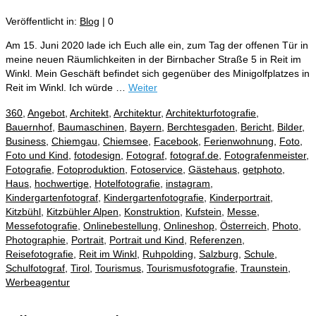
Veröffentlicht in:
Blog
|
0
Am 15. Juni 2020 lade ich Euch alle ein, zum Tag der offenen Tür in
meine neuen Räumlichkeiten in der Birnbacher Straße 5 in Reit im
Winkl. Mein Geschäft befindet sich gegenüber des Minigolfplatzes in
Reit im Winkl. Ich würde …
Weiter
360
,
Angebot
,
Architekt
,
Architektur
,
Architekturfotografie
,
Bauernhof
,
Baumaschinen
,
Bayern
,
Berchtesgaden
,
Bericht
,
Bilder
,
Business
,
Chiemgau
,
Chiemsee
,
Facebook
,
Ferienwohnung
,
Foto
,
Foto und Kind
,
fotodesign
,
Fotograf
,
fotograf.de
,
Fotografenmeister
,
Fotografie
,
Fotoproduktion
,
Fotoservice
,
Gästehaus
,
getphoto
,
Haus
,
hochwertige
,
Hotelfotografie
,
instagram
,
Kindergartenfotograf
,
Kindergartenfotografie
,
Kinderportrait
,
Kitzbühl
,
Kitzbühler Alpen
,
Konstruktion
,
Kufstein
,
Messe
,
Messefotografie
,
Onlinebestellung
,
Onlineshop
,
Österreich
,
Photo
,
Photographie
,
Portrait
,
Portrait und Kind
,
Referenzen
,
Reisefotografie
,
Reit im Winkl
,
Ruhpolding
,
Salzburg
,
Schule
,
Schulfotograf
,
Tirol
,
Tourismus
,
Tourismusfotografie
,
Traunstein
,
Werbeagentur