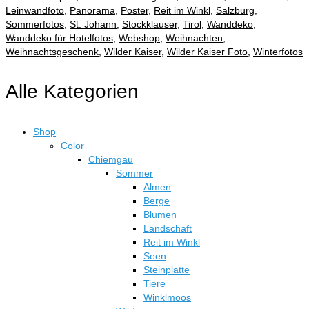
Leinwandfoto
,
Panorama
,
Poster
,
Reit im Winkl
,
Salzburg
,
Sommerfotos
,
St. Johann
,
Stockklauser
,
Tirol
,
Wanddeko
,
Wanddeko für Hotelfotos
,
Webshop
,
Weihnachten
,
Weihnachtsgeschenk
,
Wilder Kaiser
,
Wilder Kaiser Foto
,
Winterfotos
Alle Kategorien
Shop
Color
Chiemgau
Sommer
Almen
Berge
Blumen
Landschaft
Reit im Winkl
Seen
Steinplatte
Tiere
Winklmoos