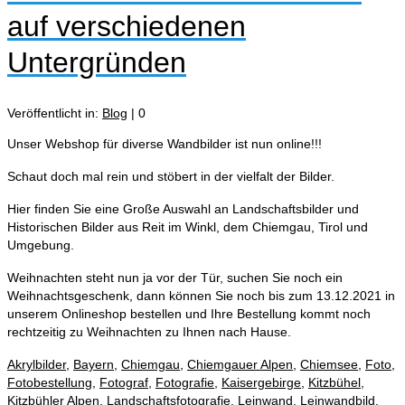
auf verschiedenen
Untergründen
Veröffentlicht in:
Blog
|
0
Unser Webshop für diverse Wandbilder ist nun online!!!
Schaut doch mal rein und stöbert in der vielfalt der Bilder.
Hier finden Sie eine Große Auswahl an Landschaftsbilder und
Historischen Bilder aus Reit im Winkl, dem Chiemgau, Tirol und
Umgebung.
Weihnachten steht nun ja vor der Tür, suchen Sie noch ein
Weihnachtsgeschenk, dann können Sie noch bis zum 13.12.2021 in
unserem Onlineshop bestellen und Ihre Bestellung kommt noch
rechtzeitig zu Weihnachten zu Ihnen nach Hause.
Akrylbilder
,
Bayern
,
Chiemgau
,
Chiemgauer Alpen
,
Chiemsee
,
Foto
,
Fotobestellung
,
Fotograf
,
Fotografie
,
Kaisergebirge
,
Kitzbühel
,
Kitzbühler Alpen
,
Landschaftsfotografie
,
Leinwand
,
Leinwandbild
,