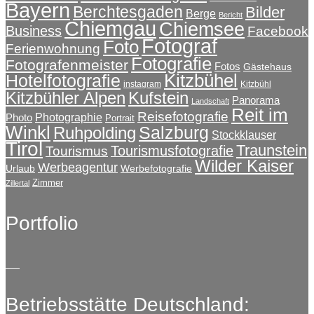
Bayern
Berchtesgaden
Bilder
Berge
Bericht
Chiemgau
Chiemsee
Business
Facebook
Fotograf
Foto
Ferienwohnung
Fotografie
Fotografenmeister
Fotos
Gästehaus
Kitzbühel
Hotelfotografie
instagram
Kitzbühl
Kitzbühler Alpen
Kufstein
Panorama
Landschaft
Reit im
Reisefotografie
Photographie
Photo
Portrait
Winkl
Salzburg
Ruhpolding
Stockklauser
Tirol
Traunstein
Tourismusfotografie
Tourismus
Wilder Kaiser
Werbeagentur
Urlaub
Werbefotografie
Zimmer
Zillertal
Portfolio
Betriebsstätte Deutschland: