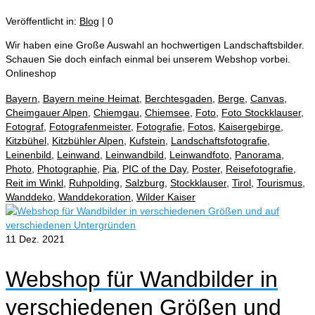
Veröffentlicht in:
Blog
|
0
Wir haben eine Große Auswahl an hochwertigen Landschaftsbilder.
Schauen Sie doch einfach einmal bei unserem Webshop vorbei.
Onlineshop
Bayern
,
Bayern meine Heimat
,
Berchtesgaden
,
Berge
,
Canvas
,
Cheimgauer Alpen
,
Chiemgau
,
Chiemsee
,
Foto
,
Foto Stockklauser
,
Fotograf
,
Fotografenmeister
,
Fotografie
,
Fotos
,
Kaisergebirge
,
Kitzbühel
,
Kitzbühler Alpen
,
Kufstein
,
Landschaftsfotografie
,
Leinenbild
,
Leinwand
,
Leinwandbild
,
Leinwandfoto
,
Panorama
,
Photo
,
Photographie
,
Pia
,
PIC of the Day
,
Poster
,
Reisefotografie
,
Reit im Winkl
,
Ruhpolding
,
Salzburg
,
Stockklauser
,
Tirol
,
Tourismus
,
Wanddeko
,
Wanddekoration
,
Wilder Kaiser
11
Dez. 2021
Webshop für Wandbilder in
verschiedenen Größen und