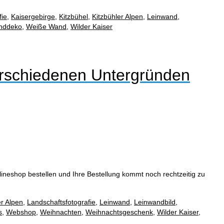
fie
,
Kaisergebirge
,
Kitzbühel
,
Kitzbühler Alpen
,
Leinwand
,
nddeko
,
Weiße Wand
,
Wilder Kaiser
erschiedenen Untergründen
neshop bestellen und Ihre Bestellung kommt noch rechtzeitig zu
er Alpen
,
Landschaftsfotografie
,
Leinwand
,
Leinwandbild
,
s
,
Webshop
,
Weihnachten
,
Weihnachtsgeschenk
,
Wilder Kaiser
,