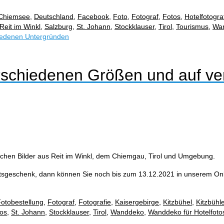
Chiemsee
,
Deutschland
,
Facebook
,
Foto
,
Fotograf
,
Fotos
,
Hotelfotogra
Reit im Winkl
,
Salzburg
,
St. Johann
,
Stockklauser
,
Tirol
,
Tourismus
,
Wa
rschiedenen Größen und auf v
ischen Bilder aus Reit im Winkl, dem Chiemgau, Tirol und Umgebung.
tsgeschenk, dann können Sie noch bis zum 13.12.2021 in unserem Onli
otobestellung
,
Fotograf
,
Fotografie
,
Kaisergebirge
,
Kitzbühel
,
Kitzbühl
os
,
St. Johann
,
Stockklauser
,
Tirol
,
Wanddeko
,
Wanddeko für Hotelfoto