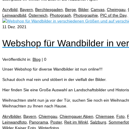
Acrylbild
,
Bayern
,
Berchtesgaden
,
Berge
,
Bilder
,
Canvas
,
Cheimgau
,
Leinwandbild
,
Österreich
,
Photograph
,
Photographie
,
PIC of the Day
,
11
Dez. 2021
Webshop für Wandbilder in ve
Veröffentlicht in:
Blog
|
0
Unser Webshop für diverse Wandbilder ist nun online!!!
Schaut doch mal rein und stöbert in der vielfalt der Bilder.
Hier finden Sie eine Große Auswahl an Landschaftsbilder und Histor
Weihnachten steht nun ja vor der Tür, suchen Sie noch ein Weihnach
Weihnachten zu Ihnen nach Hause.
Akrylbilder
,
Bayern
,
Chiemgau
,
Chiemgauer Alpen
,
Chiemsee
,
Foto
,
F
Leinwandfoto
,
Panorama
,
Poster
,
Reit im Winkl
,
Salzburg
,
Sommerfot
Wilder Kaiser Foto
,
Winterfotos