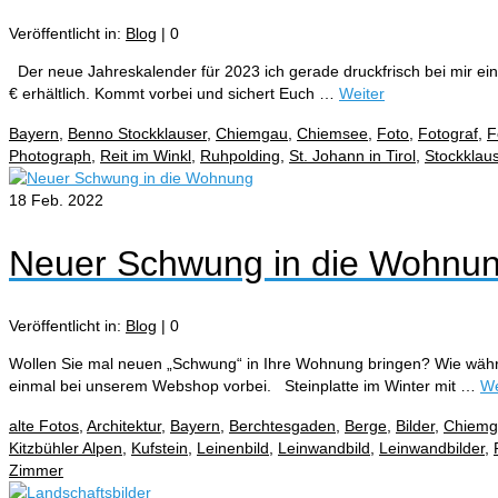
Veröffentlicht in:
Blog
|
0
Der neue Jahreskalender für 2023 ich gerade druckfrisch bei mir eing
€ erhältlich. Kommt vorbei und sichert Euch …
Weiter
Bayern
,
Benno Stockklauser
,
Chiemgau
,
Chiemsee
,
Foto
,
Fotograf
,
F
Photograph
,
Reit im Winkl
,
Ruhpolding
,
St. Johann in Tirol
,
Stockklau
18
Feb. 2022
Neuer Schwung in die Wohnu
Veröffentlicht in:
Blog
|
0
Wollen Sie mal neuen „Schwung“ in Ihre Wohnung bringen? Wie wäh
einmal bei unserem Webshop vorbei. Steinplatte im Winter mit …
We
alte Fotos
,
Architektur
,
Bayern
,
Berchtesgaden
,
Berge
,
Bilder
,
Chiemg
Kitzbühler Alpen
,
Kufstein
,
Leinenbild
,
Leinwandbild
,
Leinwandbilder
,
Zimmer