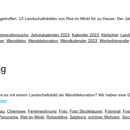
etroffen. 13 Landschaftsbilder von Reit im Winkl für zu Hause. Der Ja
otografensuche
,
Jahreskalender 2023
,
Kalender 2023
,
Kitzbühel
,
Land
ser
,
Wanddeko
,
Wanddekoration
,
Wandkalender 2023
,
Werbefotografie
ng
re es mit einem Landschaftsbild als Wanddekoration? Wir haben ein
iter
au
,
Chiemsee
,
Ferienwohnung
,
Foto
,
Foto Stockklauser
,
Fotograf
,
Fot
Panorama
,
Reit im Winkl
,
Ruhpolding
,
Salzburg
,
schöner Wohnen
,
Stoc