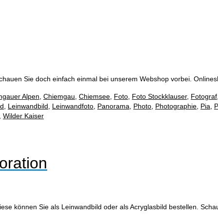
Schauen Sie doch einfach einmal bei unserem Webshop vorbei. Onlin
mgauer Alpen
,
Chiemgau
,
Chiemsee
,
Foto
,
Foto Stockklauser
,
Fotograf
nd
,
Leinwandbild
,
Leinwandfoto
,
Panorama
,
Photo
,
Photographie
,
Pia
,
P
,
Wilder Kaiser
oration
ese können Sie als Leinwandbild oder als Acryglasbild bestellen. Sc