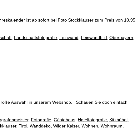
hreskalender ist ab sofort bei Foto Stockklauser zum Preis von 10,95
schaft
,
Landschaftsfotografie
,
Leinwand
,
Leinwandbild
,
Oberbayern
,
e Große Auswahl in unserem Webshop. Schauen Sie doch einfach
ografenmeister
,
Fotografie
,
Gästehaus
,
Hotelfotografie
,
Kitzbühel
,
kklauser
,
Tirol
,
Wanddeko
,
Wilder Kaiser
,
Wohnen
,
Wohnraum
,