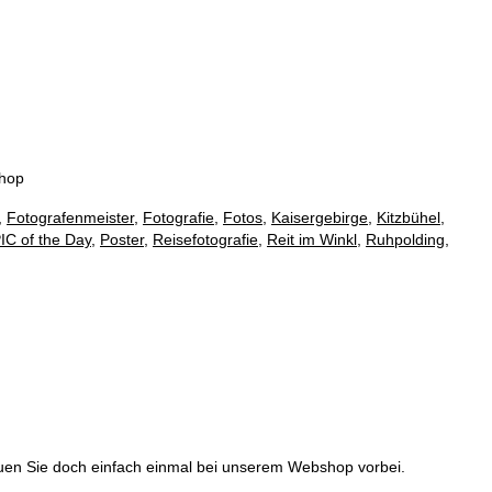
eshop
,
Fotografenmeister
,
Fotografie
,
Fotos
,
Kaisergebirge
,
Kitzbühel
,
IC of the Day
,
Poster
,
Reisefotografie
,
Reit im Winkl
,
Ruhpolding
,
hauen Sie doch einfach einmal bei unserem Webshop vorbei.