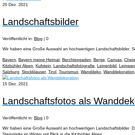
20
Dez. 2021
Landschaftsbilder
Veröffentlicht in:
Blog
|
0
Wir haben eine Große Auswahl an hochwertigen Landschaftsbilder. 
Bayern
,
Bayern meine Heimat
,
Berchtesgaden
,
Berge
,
Canvas
,
Chei
Kitzbühler Alpen
,
Kufstein
,
Landschaftsfotografie
,
Leinenbild
,
Leinwa
Salzburg
,
Stockklauser
,
Tirol
,
Tourismus
,
Wanddeko
,
Wanddekoration
15
Dez. 2021
Landschaftsfotos als Wanddek
Veröffentlicht in:
Blog
|
0
Wir haben eine Große Auswahl an hochwertigen Landschaftsbilder. Di
Steinplatte im Winter mit Blick in die Kitzbühler Alpen