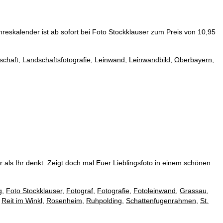
hreskalender ist ab sofort bei Foto Stockklauser zum Preis von 10,95
schaft
,
Landschaftsfotografie
,
Leinwand
,
Leinwandbild
,
Oberbayern
,
r als Ihr denkt. Zeigt doch mal Euer Lieblingsfoto in einem schönen
g
,
Foto Stockklauser
,
Fotograf
,
Fotografie
,
Fotoleinwand
,
Grassau
,
,
Reit im Winkl
,
Rosenheim
,
Ruhpolding
,
Schattenfugenrahmen
,
St.