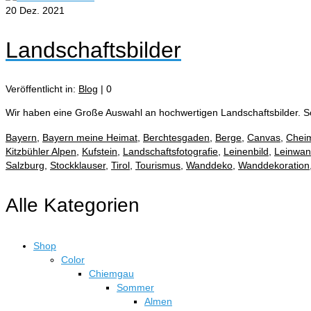
20
Dez. 2021
Landschaftsbilder
Veröffentlicht in:
Blog
|
0
Wir haben eine Große Auswahl an hochwertigen Landschaftsbilder. 
Bayern
,
Bayern meine Heimat
,
Berchtesgaden
,
Berge
,
Canvas
,
Chei
Kitzbühler Alpen
,
Kufstein
,
Landschaftsfotografie
,
Leinenbild
,
Leinwa
Salzburg
,
Stockklauser
,
Tirol
,
Tourismus
,
Wanddeko
,
Wanddekoration
Alle Kategorien
Shop
Color
Chiemgau
Sommer
Almen