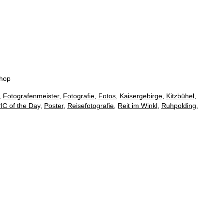
eshop
,
Fotografenmeister
,
Fotografie
,
Fotos
,
Kaisergebirge
,
Kitzbühel
,
IC of the Day
,
Poster
,
Reisefotografie
,
Reit im Winkl
,
Ruhpolding
,