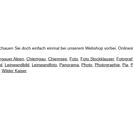
Schauen Sie doch einfach einmal bei unserem Webshop vorbei. Onlin
mgauer Alpen
,
Chiemgau
,
Chiemsee
,
Foto
,
Foto Stockklauser
,
Fotograf
nd
,
Leinwandbild
,
Leinwandfoto
,
Panorama
,
Photo
,
Photographie
,
Pia
,
P
,
Wilder Kaiser