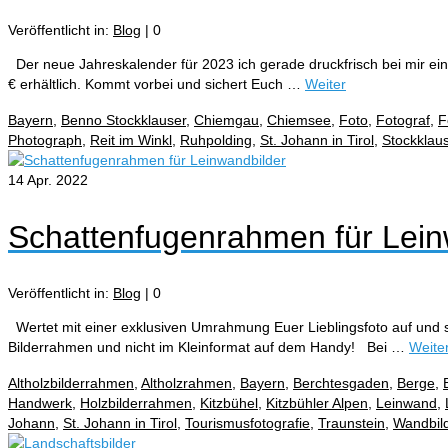
Veröffentlicht in:
Blog
|
0
Der neue Jahreskalender für 2023 ich gerade druckfrisch bei mir eing
€ erhältlich. Kommt vorbei und sichert Euch …
Weiter
Bayern
,
Benno Stockklauser
,
Chiemgau
,
Chiemsee
,
Foto
,
Fotograf
,
F
Photograph
,
Reit im Winkl
,
Ruhpolding
,
St. Johann in Tirol
,
Stockklau
14
Apr. 2022
Schattenfugenrahmen für Lein
Veröffentlicht in:
Blog
|
0
Wertet mit einer exklusiven Umrahmung Euer Lieblingsfoto auf und scha
Bilderrahmen und nicht im Kleinformat auf dem Handy! Bei …
Weite
Altholzbilderrahmen
,
Altholzrahmen
,
Bayern
,
Berchtesgaden
,
Berge
,
Handwerk
,
Holzbilderrahmen
,
Kitzbühel
,
Kitzbühler Alpen
,
Leinwand
,
Johann
,
St. Johann in Tirol
,
Tourismusfotografie
,
Traunstein
,
Wandbil