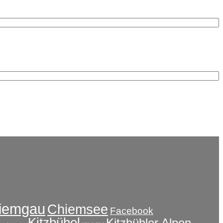
iemgau
Chiemsee
Facebook
Kitzbühel
Kitzbühler Alpen