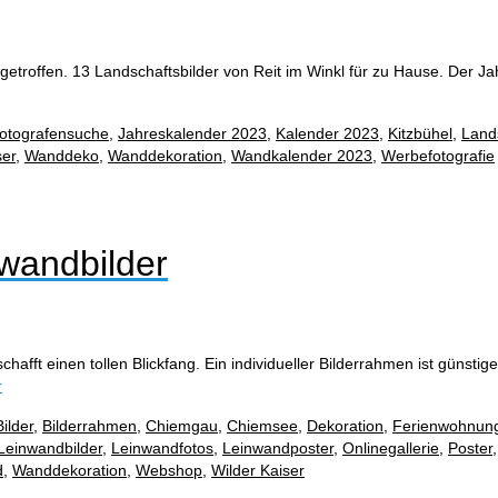
etroffen. 13 Landschaftsbilder von Reit im Winkl für zu Hause. Der Ja
otografensuche
,
Jahreskalender 2023
,
Kalender 2023
,
Kitzbühel
,
Land
ser
,
Wanddeko
,
Wanddekoration
,
Wandkalender 2023
,
Werbefotografie
wandbilder
fft einen tollen Blickfang. Ein individueller Bilderrahmen ist günstige
r
Bilder
,
Bilderrahmen
,
Chiemgau
,
Chiemsee
,
Dekoration
,
Ferienwohnun
Leinwandbilder
,
Leinwandfotos
,
Leinwandposter
,
Onlinegallerie
,
Poster
d
,
Wanddekoration
,
Webshop
,
Wilder Kaiser