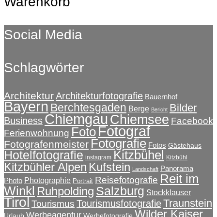
Warenkorb
Social Media
Schlagwörter
Architektur
Architekturfotografie
Bauernhof
Bayern
Berchtesgaden
Bilder
Berge
Bericht
Chiemgau
Chiemsee
Business
Facebook
Fotograf
Foto
Ferienwohnung
Fotografie
Fotografenmeister
Fotos
Gästehaus
Kitzbühel
Hotelfotografie
instagram
Kitzbühl
Kitzbühler Alpen
Kufstein
Panorama
Landschaft
Reit im
Reisefotografie
Photographie
Photo
Portrait
Winkl
Salzburg
Ruhpolding
Stockklauser
Tirol
Traunstein
Tourismusfotografie
Tourismus
Wilder Kaiser
Werbeagentur
Urlaub
Werbefotografie