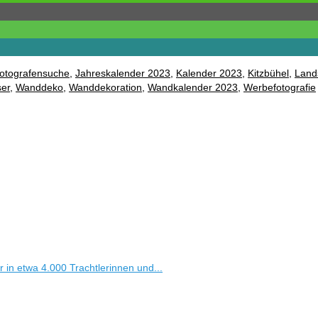
otografensuche
,
Jahreskalender 2023
,
Kalender 2023
,
Kitzbühel
,
Land
ser
,
Wanddeko
,
Wanddekoration
,
Wandkalender 2023
,
Werbefotografie
in etwa 4.000 Trachtlerinnen und...