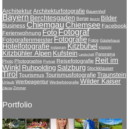
Architektur
Architekturfotografie
Bauernhof
Bayern
Berchtesgaden
Bilder
Berge
Bericht
Chiemgau
Chiemsee
Business
Facebook
Fotograf
Foto
Ferienwohnung
Fotografie
Fotografenmeister
Fotos
Gästehaus
Kitzbühel
Hotelfotografie
instagram
Kitzbühl
Kitzbühler Alpen
Kufstein
Panorama
Landschaft
Reit im
Reisefotografie
Photographie
Photo
Portrait
Winkl
Salzburg
Ruhpolding
Stockklauser
Tirol
Traunstein
Tourismusfotografie
Tourismus
Wilder Kaiser
Werbeagentur
Urlaub
Werbefotografie
Zimmer
Zillertal
Portfolio