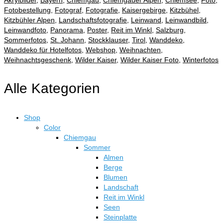
Akrylbilder
,
Bayern
,
Chiemgau
,
Chiemgauer Alpen
,
Chiemsee
,
Foto
,
Fotobestellung
,
Fotograf
,
Fotografie
,
Kaisergebirge
,
Kitzbühel
,
Kitzbühler Alpen
,
Landschaftsfotografie
,
Leinwand
,
Leinwandbild
,
Leinwandfoto
,
Panorama
,
Poster
,
Reit im Winkl
,
Salzburg
,
Sommerfotos
,
St. Johann
,
Stockklauser
,
Tirol
,
Wanddeko
,
Wanddeko für Hotelfotos
,
Webshop
,
Weihnachten
,
Weihnachtsgeschenk
,
Wilder Kaiser
,
Wilder Kaiser Foto
,
Winterfotos
Alle Kategorien
Shop
Color
Chiemgau
Sommer
Almen
Berge
Blumen
Landschaft
Reit im Winkl
Seen
Steinplatte