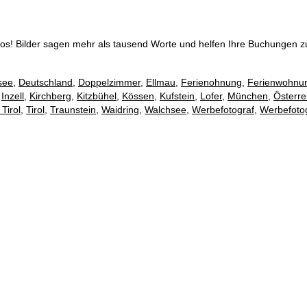
tos! Bilder sagen mehr als tausend Worte und helfen Ihre Buchungen zu
see
,
Deutschland
,
Doppelzimmer
,
Ellmau
,
Ferienohnung
,
Ferienwohnu
,
Inzell
,
Kirchberg
,
Kitzbühel
,
Kössen
,
Kufstein
,
Lofer
,
München
,
Österre
Tirol
,
Tirol
,
Traunstein
,
Waidring
,
Walchsee
,
Werbefotograf
,
Werbefotog