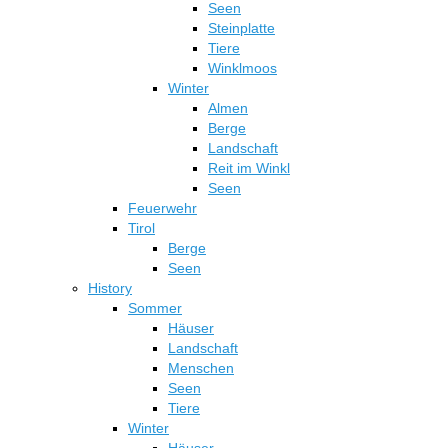
Seen
Steinplatte
Tiere
Winklmoos
Winter
Almen
Berge
Landschaft
Reit im Winkl
Seen
Feuerwehr
Tirol
Berge
Seen
History
Sommer
Häuser
Landschaft
Menschen
Seen
Tiere
Winter