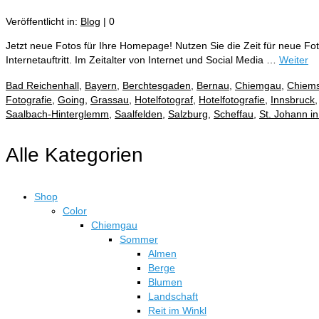
Veröffentlicht in:
Blog
|
0
Jetzt neue Fotos für Ihre Homepage! Nutzen Sie die Zeit für neue Fo
Internetauftritt. Im Zeitalter von Internet und Social Media …
Weiter
Bad Reichenhall
,
Bayern
,
Berchtesgaden
,
Bernau
,
Chiemgau
,
Chiem
Fotografie
,
Going
,
Grassau
,
Hotelfotograf
,
Hotelfotografie
,
Innsbruck
Saalbach-Hinterglemm
,
Saalfelden
,
Salzburg
,
Scheffau
,
St. Johann in 
Alle Kategorien
Shop
Color
Chiemgau
Sommer
Almen
Berge
Blumen
Landschaft
Reit im Winkl