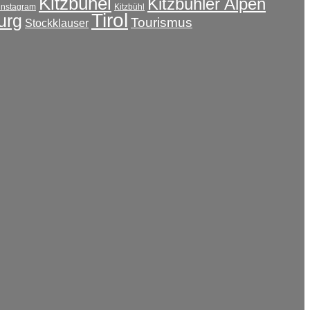
Kitzbühel
Kitzbühler Alpen
instagram
Kitzbühl
Tirol
urg
Tourismus
Stockklauser