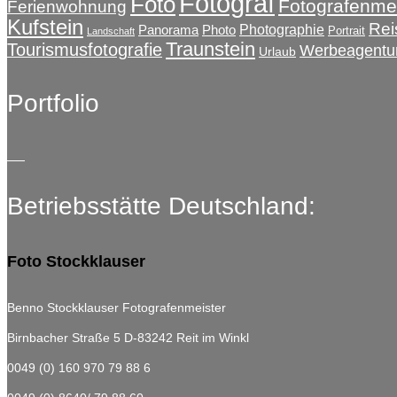
Fotograf
Foto
Fotografenmei
Ferienwohnung
Kufstein
Rei
Photographie
Panorama
Photo
Portrait
Landschaft
Traunstein
Tourismusfotografie
Werbeagentu
Urlaub
Portfolio
Betriebsstätte Deutschland:
Foto Stockklauser
Benno Stockklauser Fotografenmeister
Birnbacher Straße 5
D-83242 Reit im Winkl
0049 (0) 160 970 79 88 6