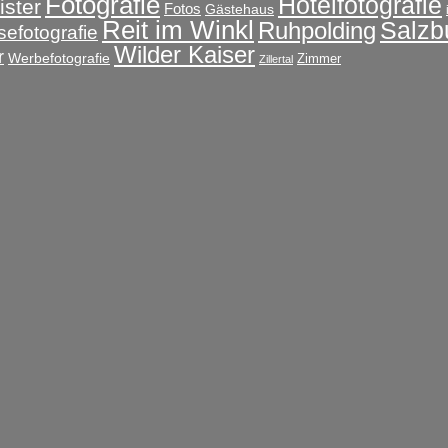
Fotografie
Hotelfotografie
ster
Fotos
Gästehaus
Reit im Winkl
Salzb
Ruhpolding
sefotografie
Wilder Kaiser
r
Werbefotografie
Zimmer
Zillertal