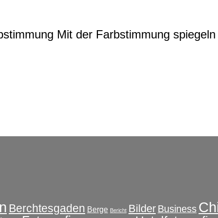
rbstimmung
Mit der Farbstimmung spiegeln 
Ch
n
Berchtesgaden
Bilder
Business
Berge
Bericht