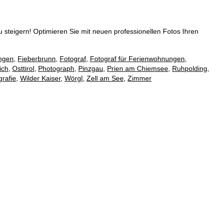
 steigern! Optimieren Sie mit neuen professionellen Fotos Ihren
ngen
,
Fieberbrunn
,
Fotograf
,
Fotograf für Ferienwohnungen
,
ich
,
Osttirol
,
Photograph
,
Pinzgau
,
Prien am Chiemsee
,
Ruhpolding
,
rafie
,
Wilder Kaiser
,
Wörgl
,
Zell am See
,
Zimmer