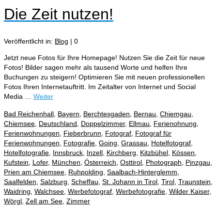
Die Zeit nutzen!
Veröffentlicht in:
Blog
|
0
Jetzt neue Fotos für Ihre Homepage! Nutzen Sie die Zeit für neue
Fotos! Bilder sagen mehr als tausend Worte und helfen Ihre
Buchungen zu steigern! Optimieren Sie mit neuen professionellen
Fotos Ihren Internetauftritt. Im Zeitalter von Internet und Social
Media …
Weiter
Bad Reichenhall
,
Bayern
,
Berchtesgaden
,
Bernau
,
Chiemgau
,
Chiemsee
,
Deutschland
,
Doppelzimmer
,
Ellmau
,
Ferienohnung
,
Ferienwohnungen
,
Fieberbrunn
,
Fotograf
,
Fotograf für
Ferienwohnungen
,
Fotografie
,
Going
,
Grassau
,
Hotelfotograf
,
Hotelfotografie
,
Innsbruck
,
Inzell
,
Kirchberg
,
Kitzbühel
,
Kössen
,
Kufstein
,
Lofer
,
München
,
Österreich
,
Osttirol
,
Photograph
,
Pinzgau
,
Prien am Chiemsee
,
Ruhpolding
,
Saalbach-Hinterglemm
,
Saalfelden
,
Salzburg
,
Scheffau
,
St. Johann in Tirol
,
Tirol
,
Traunstein
,
Waidring
,
Walchsee
,
Werbefotograf
,
Werbefotografie
,
Wilder Kaiser
,
Wörgl
,
Zell am See
,
Zimmer