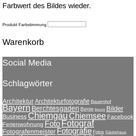
Farbwert des Bildes wieder.
Produkt Farbstimmung
Warenkorb
Social Media
Schlagwörter
Architektur
Architekturfotografie
Bauernhof
Bayern
Berchtesgaden
Bilder
Berge
Bericht
Chiemgau
Chiemsee
Business
Facebook
Fotograf
Foto
Ferienwohnung
Fotografie
Fotografenmeister
Fotos
Gästehaus