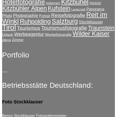
Kitzbühel
Hotelfotografie
instagram
Kitzbühl
Kitzbühler Alpen
Kufstein
Panorama
Landschaft
Reit im
Reisefotografie
Photographie
Photo
Portrait
Winkl
Salzburg
Ruhpolding
Stockklauser
Tirol
Traunstein
Tourismusfotografie
Tourismus
Wilder Kaiser
Werbeagentur
Urlaub
Werbefotografie
Zimmer
Zillertal
Portfolio
Betriebsstätte Deutschland:
Foto Stockklauser
Benno Stockklauser Fotografenmeister