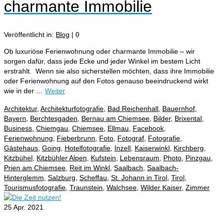
charmante Immobilie
Veröffentlicht in:
Blog
|
0
Ob luxuriöse Ferienwohnung oder charmante Immobilie – wir
sorgen dafür, dass jede Ecke und jeder Winkel im bestem Licht
erstrahlt. ⁠ Wenn sie also sicherstellen möchten, dass ihre Immobilie
oder Ferienwohnung auf den Fotos genauso beeindruckend wirkt
wie in der …
Weiter
Architektur
,
Architekturfotografie
,
Bad Reichenhall
,
Bauernhof
,
Bayern
,
Berchtesgaden
,
Bernau am Chiemsee
,
Bilder
,
Brixental
,
Business
,
Chiemgau
,
Chiemsee
,
Ellmau
,
Facebook
,
Ferienwohnung
,
Fieberbrunn
,
Foto
,
Fotograf
,
Fotografie
,
Gästehaus
,
Going
,
Hotelfotografie
,
Inzell
,
Kaiserwinkl
,
Kirchberg
,
Kitzbühel
,
Kitzbühler Alpen
,
Kufstein
,
Lebensraum
,
Photo
,
Pinzgau
,
Prien am Chiemsee
,
Reit im Winkl
,
Saalbach
,
Saalbach-
Hinterglemm
,
Salzburg
,
Scheffau
,
St. Johann in Tirol
,
Tirol
,
Tourismusfotografie
,
Traunstein
,
Walchsee
,
Wilder Kaiser
,
Zimmer
25
Apr. 2021