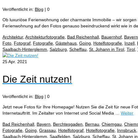
Veröffentlicht in:
Blog
|
0
Ob luxuriöse Ferienwohnung oder charmante Immobilie – wir sorgen daf
Ferienwohnung auf den Fotos genauso beeindruckend wirkt wie in 
Architektur
,
Architekturfotografie
,
Bad Reichenhall
,
Bauernhof
,
Bayern
Foto
,
Fotograf
,
Fotografie
,
Gästehaus
,
Going
,
Hotelfotografie
,
Inzell
,
Saalbach-Hinterglemm
,
Salzburg
,
Scheffau
,
St. Johann in Tirol
,
Tirol
,
25
Apr. 2021
Die Zeit nutzen!
Veröffentlicht in:
Blog
|
0
Jetzt neue Fotos für Ihre Homepage! Nutzen Sie die Zeit für neue Fo
Internetauftritt. Im Zeitalter von Internet und Social Media …
Weiter
Bad Reichenhall
,
Bayern
,
Berchtesgaden
,
Bernau
,
Chiemgau
,
Chiem
Fotografie
,
Going
,
Grassau
,
Hotelfotograf
,
Hotelfotografie
,
Innsbruck
Saalbach-Hinterglemm
,
Saalfelden
,
Salzburg
,
Scheffau
,
St. Johann in 