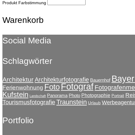
Produkt Farbstimmung
Warenkorb
Social Media
Schlagwörter
Bayer
Architektur
Architekturfotografie
Bauernhof
Fotograf
Foto
Fotografenmei
Ferienwohnung
Kufstein
Rei
Photographie
Panorama
Photo
Portrait
Landschaft
Traunstein
Tourismusfotografie
Werbeagentu
Urlaub
Portfolio