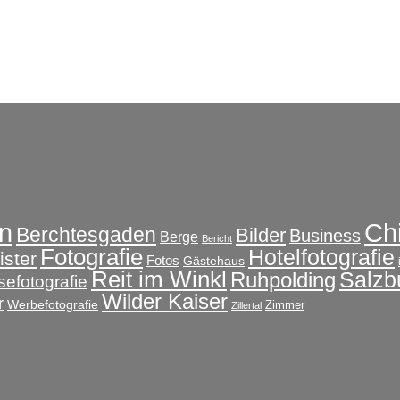
Ch
n
Berchtesgaden
Bilder
Business
Berge
Bericht
Fotografie
Hotelfotografie
ster
Fotos
Gästehaus
Reit im Winkl
Salzb
Ruhpolding
sefotografie
Wilder Kaiser
r
Werbefotografie
Zimmer
Zillertal