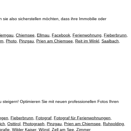
 sie also sicherstellen möchten, dass ihre Immobilie oder
iemgau
,
Chiemsee
,
Ellmau
,
Facebook
,
Ferienwohnung
,
Fieberbrunn
,
um
,
Photo
,
Pinzgau
,
Prien am Chiemsee
,
Reit im Winkl
,
Saalbach
,
 steigern! Optimieren Sie mit neuen professionellen Fotos Ihren
ngen
,
Fieberbrunn
,
Fotograf
,
Fotograf für Ferienwohnungen
,
ich
,
Osttirol
,
Photograph
,
Pinzgau
,
Prien am Chiemsee
,
Ruhpolding
,
rafie
,
Wilder Kaiser
,
Wörgl
,
Zell am See
,
Zimmer