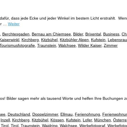
ür, dass jede Ecke und jeder Winkel im bestem Licht erstrahlt. ⁠ Wenn
der …
Weiter
,
Berchtesgaden
,
Bernau am Chiemsee
,
Bilder
,
Brixental
,
Business
,
Ch
Kaiserwinkl
,
Kirchberg
,
Kitzbühel
,
Kitzbühler Alpen
,
Kufstein
,
Lebensra
Tourismusfotografie
,
Traunstein
,
Walchsee
,
Wilder Kaiser
,
Zimmer
tos! Bilder sagen mehr als tausend Worte und helfen Ihre Buchungen zu
see
,
Deutschland
,
Doppelzimmer
,
Ellmau
,
Ferienohnung
,
Ferienwohnu
,
Inzell
,
Kirchberg
,
Kitzbühel
,
Kössen
,
Kufstein
,
Lofer
,
München
,
Österre
Tirol
,
Tirol
,
Traunstein
,
Waidring
,
Walchsee
,
Werbefotograf
,
Werbefotog