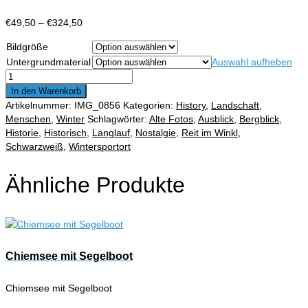
Preisspanne:
€
49,50
–
€
324,50
€49,50
Bildgröße
bis
Untergrundmaterial
Auswahl aufheben
€324,50
Deutsche
Meisterschaften
In den Warenkorb
1954
Artikelnummer:
IMG_0856
Kategorien:
History
,
Landschaft
,
Langlauf
Menschen
,
Winter
Schlagwörter:
Alte Fotos
,
Ausblick
,
Bergblick
,
Menge
Historie
,
Historisch
,
Langlauf
,
Nostalgie
,
Reit im Winkl
,
Schwarzweiß
,
Wintersportort
Ähnliche Produkte
Chiemsee mit Segelboot
Chiemsee mit Segelboot