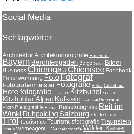
können
€49,50
Produkt
auf
bis
weist
Social Media
der
€324,50
mehrere
Produktseite
Varianten
gewählt
auf.
werden
Schlagwörter
Die
Optionen
können
auf
Architektur
Architekturfotografie
Bauernhof
Bayern
der
Berchtesgaden
Bilder
Berge
Bericht
Produktseite
Chiemgau
Chiemsee
Business
Facebook
gewählt
Fotograf
Foto
Ferienwohnung
werden
Fotografie
Fotografenmeister
Fotos
Gästehaus
Kitzbühel
Hotelfotografie
instagram
Kitzbühl
Kitzbühler Alpen
Kufstein
Panorama
Landschaft
Reit im
Reisefotografie
Photographie
Photo
Portrait
Winkl
Salzburg
Ruhpolding
Stockklauser
Tirol
Traunstein
Tourismusfotografie
Tourismus
Wilder Kaiser
Werbeagentur
Urlaub
Werbefotografie