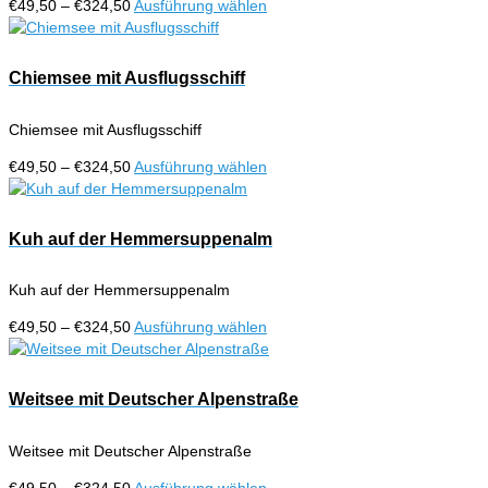
Preisspanne:
Dieses
€
49,50
–
€
324,50
Ausführung wählen
€49,50
Produkt
bis
weist
€324,50
mehrere
Chiemsee mit Ausflugsschiff
Varianten
auf.
Chiemsee mit Ausflugsschiff
Die
Optionen
Preisspanne:
Dieses
€
49,50
–
€
324,50
Ausführung wählen
können
€49,50
Produkt
auf
bis
weist
der
€324,50
mehrere
Kuh auf der Hemmersuppenalm
Produktseite
Varianten
gewählt
auf.
werden
Kuh auf der Hemmersuppenalm
Die
Optionen
Preisspanne:
Dieses
€
49,50
–
€
324,50
Ausführung wählen
können
€49,50
Produkt
auf
bis
weist
der
€324,50
mehrere
Weitsee mit Deutscher Alpenstraße
Produktseite
Varianten
gewählt
auf.
werden
Weitsee mit Deutscher Alpenstraße
Die
Optionen
Preisspanne:
Dieses
€
49,50
–
€
324,50
Ausführung wählen