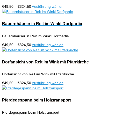
Preisspanne:
Dieses
€
49,50
–
€
324,50
Ausführung wählen
€49,50
Produkt
bis
weist
€324,50
mehrere
Bauernhäuser in Reit im Winkl Dorfpartie
Varianten
auf.
Bauernhäuser in Reit im Winkl Dorfpartie
Die
Optionen
Preisspanne:
Dieses
€
49,50
–
€
324,50
Ausführung wählen
können
€49,50
Produkt
auf
bis
weist
der
€324,50
mehrere
Dorfansicht von Reit im Wink mit Pfarrkirche
Produktseite
Varianten
gewählt
auf.
werden
Dorfansicht von Reit im Wink mit Pfarrkirche
Die
Optionen
Preisspanne:
Dieses
€
49,50
–
€
324,50
Ausführung wählen
können
€49,50
Produkt
auf
bis
weist
der
€324,50
mehrere
Pferdegespann beim Holztransport
Produktseite
Varianten
gewählt
auf.
werden
Pferdegespann beim Holztransport
Die