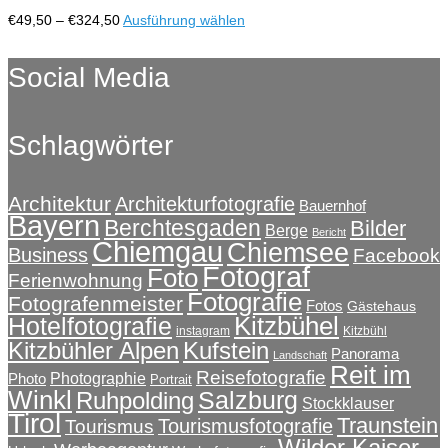
Optionen
Preisspanne:
Dieses
€
49,50
–
€
324,50
Ausführung wählen
können
€49,50
Produkt
auf
bis
weist
Social Media
der
€324,50
mehrere
Produktseite
Varianten
gewählt
auf.
werden
Schlagwörter
Die
Optionen
können
auf
Architektur
Architekturfotografie
Bauernhof
Bayern
der
Berchtesgaden
Bilder
Berge
Bericht
Produktseite
Chiemgau
Chiemsee
Business
Facebook
gewählt
Fotograf
Foto
Ferienwohnung
werden
Fotografie
Fotografenmeister
Fotos
Gästehaus
Kitzbühel
Hotelfotografie
instagram
Kitzbühl
Kitzbühler Alpen
Kufstein
Panorama
Landschaft
Reit im
Reisefotografie
Photographie
Photo
Portrait
Winkl
Salzburg
Ruhpolding
Stockklauser
Tirol
Traunstein
Tourismusfotografie
Tourismus
Wilder Kaiser