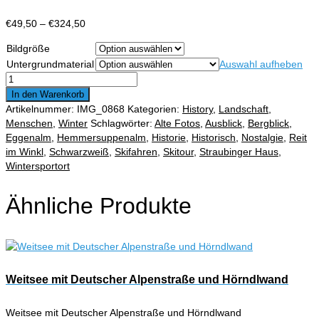
Preisspanne:
€
49,50
–
€
324,50
€49,50
Bildgröße
bis
Untergrundmaterial
Auswahl aufheben
€324,50
Hemmersuppenalm
Aufstieg
In den Warenkorb
zum
Artikelnummer:
IMG_0868
Kategorien:
History
,
Landschaft
,
Straubinger
Menschen
,
Winter
Schlagwörter:
Alte Fotos
,
Ausblick
,
Bergblick
,
Haus
Eggenalm
,
Hemmersuppenalm
,
Historie
,
Historisch
,
Nostalgie
,
Reit
Menge
im Winkl
,
Schwarzweiß
,
Skifahren
,
Skitour
,
Straubinger Haus
,
Wintersportort
Ähnliche Produkte
Weitsee mit Deutscher Alpenstraße und Hörndlwand
Weitsee mit Deutscher Alpenstraße und Hörndlwand