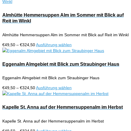
bis
weist
€324,50
mehrere
Varianten
Almhütte Hemmersuppen Alm im Sommer mit Blick auf
auf.
Reit im Winkl
Die
Optionen
Almhütte Hemmersuppen Alm im Sommer mit Blick auf Reit im Winkl
können
auf
Preisspanne:
Dieses
€
49,50
–
€
324,50
Ausführung wählen
der
€49,50
Produkt
Produktseite
bis
weist
gewählt
€324,50
mehrere
Eggenalm Almgebiet mit Blick zum Straubinger Haus
werden
Varianten
auf.
Eggenalm Almgebiet mit Blick zum Straubinger Haus
Die
Optionen
Preisspanne:
Dieses
€
49,50
–
€
324,50
Ausführung wählen
können
€49,50
Produkt
auf
bis
weist
der
€324,50
mehrere
Kapelle St. Anna auf der Hemmersuppenalm im Herbst
Produktseite
Varianten
gewählt
auf.
werden
Kapelle St. Anna auf der Hemmersuppenalm im Herbst
Die
Optionen
Preisspanne:
Dieses
€
49,50
–
€
324,50
Ausführung wählen