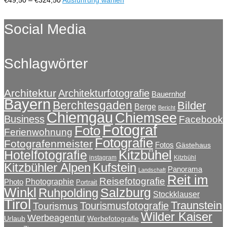
können
€49,50
Produkt
auf
bis
weist
Social Media
der
€324,50
mehrere
Produktseite
Varianten
gewählt
auf.
werden
Schlagwörter
Die
Optionen
können
auf
Architektur
Architekturfotografie
Bauernhof
Bayern
der
Berchtesgaden
Bilder
Berge
Bericht
Produktseite
Chiemgau
Chiemsee
Business
Facebook
gewählt
Fotograf
Foto
Ferienwohnung
werden
Fotografie
Fotografenmeister
Fotos
Gästehaus
Kitzbühel
Hotelfotografie
instagram
Kitzbühl
Kitzbühler Alpen
Kufstein
Panorama
Landschaft
Reit im
Reisefotografie
Photographie
Photo
Portrait
Winkl
Salzburg
Ruhpolding
Stockklauser
Tirol
Traunstein
Tourismusfotografie
Tourismus
Wilder Kaiser
Werbeagentur
Urlaub
Werbefotografie