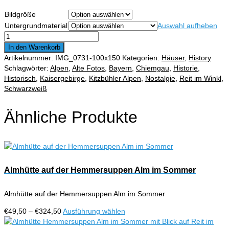
€49,50
Bildgröße
bis
Untergrundmaterial
Auswahl aufheben
€324,50
Dorfansicht
von
In den Warenkorb
Reit
Artikelnummer:
IMG_0731-100x150
Kategorien:
Häuser
,
History
im
Schlagwörter:
Alpen
,
Alte Fotos
,
Bayern
,
Chiemgau
,
Historie
,
Wink
Historisch
,
Kaisergebirge
,
Kitzbühler Alpen
,
Nostalgie
,
Reit im Winkl
,
mit
Schwarzweiß
Pfarrkirche
Menge
Ähnliche Produkte
Almhütte auf der Hemmersuppen Alm im Sommer
Almhütte auf der Hemmersuppen Alm im Sommer
Preisspanne:
Dieses
€
49,50
–
€
324,50
Ausführung wählen
€49,50
Produkt