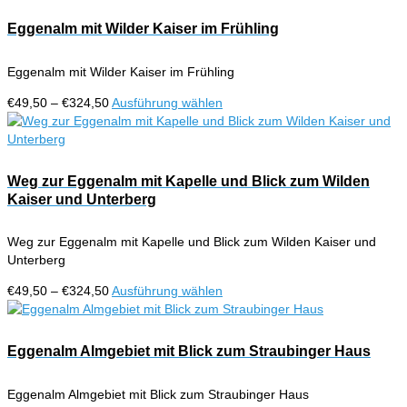
bis
weist
€324,50
mehrere
Eggenalm mit Wilder Kaiser im Frühling
Varianten
auf.
Eggenalm mit Wilder Kaiser im Frühling
Die
Optionen
Preisspanne:
Dieses
€
49,50
–
€
324,50
Ausführung wählen
können
€49,50
Produkt
auf
bis
weist
der
€324,50
mehrere
Produktseite
Varianten
Weg zur Eggenalm mit Kapelle und Blick zum Wilden
gewählt
auf.
Kaiser und Unterberg
werden
Die
Optionen
Weg zur Eggenalm mit Kapelle und Blick zum Wilden Kaiser und
können
Unterberg
auf
der
Preisspanne:
Dieses
€
49,50
–
€
324,50
Ausführung wählen
Produktseite
€49,50
Produkt
gewählt
bis
weist
werden
€324,50
mehrere
Eggenalm Almgebiet mit Blick zum Straubinger Haus
Varianten
auf.
Eggenalm Almgebiet mit Blick zum Straubinger Haus
Die