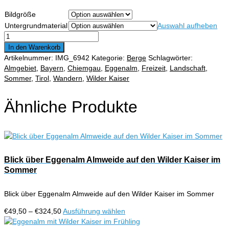
€49,50
Bildgröße
bis
Untergrundmaterial
Auswahl aufheben
€324,50
Eggenalm
mit
In den Warenkorb
Blick
Artikelnummer:
IMG_6942
Kategorie:
Berge
Schlagwörter:
ins
Almgebiet
,
Bayern
,
Chiemgau
,
Eggenalm
,
Freizeit
,
Landschaft
,
Kaisergebirge
Sommer
,
Tirol
,
Wandern
,
Wilder Kaiser
Menge
Ähnliche Produkte
Blick über Eggenalm Almweide auf den Wilder Kaiser im
Sommer
Blick über Eggenalm Almweide auf den Wilder Kaiser im Sommer
Preisspanne:
Dieses
€
49,50
–
€
324,50
Ausführung wählen
€49,50
Produkt