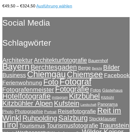
Optionen
Preisspanne:
Dieses
€
49,50
–
€
324,50
Ausführung wählen
können
€49,50
Produkt
auf
bis
weist
Social Media
der
€324,50
mehrere
Produktseite
Varianten
gewählt
auf.
werden
Schlagwörter
Die
Optionen
können
auf
Architektur
Architekturfotografie
Bauernhof
Bayern
der
Berchtesgaden
Bilder
Berge
Bericht
Produktseite
Chiemgau
Chiemsee
Business
Facebook
gewählt
Fotograf
Foto
Ferienwohnung
werden
Fotografie
Fotografenmeister
Fotos
Gästehaus
Kitzbühel
Hotelfotografie
instagram
Kitzbühl
Kitzbühler Alpen
Kufstein
Panorama
Landschaft
Reit im
Reisefotografie
Photographie
Photo
Portrait
Winkl
Salzburg
Ruhpolding
Stockklauser
Tirol
Traunstein
Tourismusfotografie
Tourismus
Wilder Kaiser