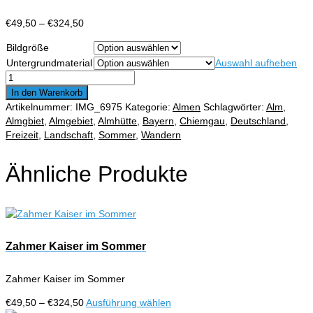
Preisspanne:
€
49,50
–
€
324,50
€49,50
Bildgröße
bis
Untergrundmaterial
Auswahl aufheben
€324,50
Almgebiet
Eggenalm
In den Warenkorb
mit
Artikelnummer:
IMG_6975
Kategorie:
Almen
Schlagwörter:
Alm
,
Chiemgauer
Almgbiet
,
Almgebiet
,
Almhütte
,
Bayern
,
Chiemgau
,
Deutschland
,
Alpen
Freizeit
,
Landschaft
,
Sommer
,
Wandern
im
Sommer
Ähnliche Produkte
Menge
Zahmer Kaiser im Sommer
Zahmer Kaiser im Sommer
Preisspanne:
Dieses
€
49,50
–
€
324,50
Ausführung wählen