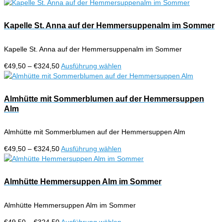
€49,50
Produkt
bis
weist
€324,50
mehrere
Kapelle St. Anna auf der Hemmersuppenalm im Sommer
Varianten
auf.
Kapelle St. Anna auf der Hemmersuppenalm im Sommer
Die
Optionen
Preisspanne:
Dieses
€
49,50
–
€
324,50
Ausführung wählen
können
€49,50
Produkt
auf
bis
weist
der
€324,50
mehrere
Almhütte mit Sommerblumen auf der Hemmersuppen
Produktseite
Varianten
Alm
gewählt
auf.
werden
Die
Almhütte mit Sommerblumen auf der Hemmersuppen Alm
Optionen
können
Preisspanne:
Dieses
€
49,50
–
€
324,50
Ausführung wählen
auf
€49,50
Produkt
der
bis
weist
Produktseite
€324,50
mehrere
Almhütte Hemmersuppen Alm im Sommer
gewählt
Varianten
werden
auf.
Almhütte Hemmersuppen Alm im Sommer
Die
Optionen
Preisspanne:
Dieses
€
49,50
–
€
324,50
Ausführung wählen