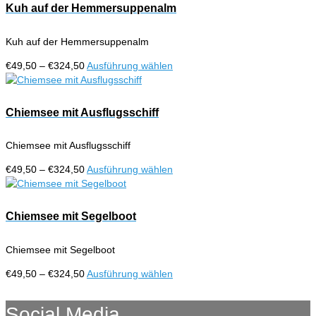
€324,50
mehrere
Kuh auf der Hemmersuppenalm
Varianten
auf.
Kuh auf der Hemmersuppenalm
Die
Optionen
Preisspanne:
Dieses
€
49,50
–
€
324,50
Ausführung wählen
können
€49,50
Produkt
auf
bis
weist
der
€324,50
mehrere
Chiemsee mit Ausflugsschiff
Produktseite
Varianten
gewählt
auf.
werden
Chiemsee mit Ausflugsschiff
Die
Optionen
Preisspanne:
Dieses
€
49,50
–
€
324,50
Ausführung wählen
können
€49,50
Produkt
auf
bis
weist
der
€324,50
mehrere
Chiemsee mit Segelboot
Produktseite
Varianten
gewählt
auf.
werden
Chiemsee mit Segelboot
Die
Optionen
Preisspanne:
Dieses
€
49,50
–
€
324,50
Ausführung wählen
können
€49,50
Produkt
auf
bis
weist
Social Media
der
€324,50
mehrere