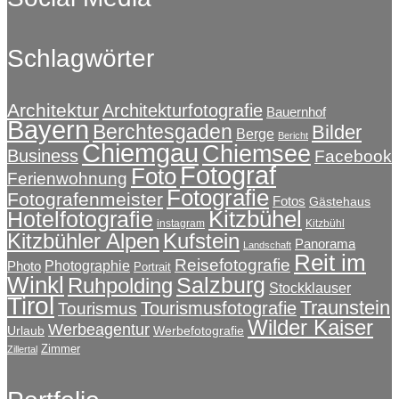
Produktseite
Varianten
gewählt
auf.
werden
Schlagwörter
Die
Optionen
können
auf
Architektur
Architekturfotografie
Bauernhof
Bayern
der
Berchtesgaden
Bilder
Berge
Bericht
Produktseite
Chiemgau
Chiemsee
Business
Facebook
gewählt
Fotograf
Foto
Ferienwohnung
werden
Fotografie
Fotografenmeister
Fotos
Gästehaus
Kitzbühel
Hotelfotografie
instagram
Kitzbühl
Kitzbühler Alpen
Kufstein
Panorama
Landschaft
Reit im
Reisefotografie
Photographie
Photo
Portrait
Winkl
Salzburg
Ruhpolding
Stockklauser
Tirol
Traunstein
Tourismusfotografie
Tourismus
Wilder Kaiser
Werbeagentur
Urlaub
Werbefotografie
Zimmer
Zillertal