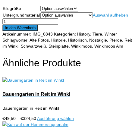
€49,50
Bildgröße
bis
Untergrundmaterial
Auswahl aufheben
€324,50
Pferdegespann
auf
In den Warenkorb
der
Artikelnummer:
IMG_0843
Kategorien:
History
,
Tiere
,
Winter
Winklmoos
Schlagwörter:
Alte Fotos
,
Historie
,
Historisch
,
Nostalgie
,
Pferde
,
Reit
Alm
im Winkl
,
Schwarzweiß
,
Steinplatte
,
Winklmoos
,
Winklmoos Alm
Menge
Ähnliche Produkte
Bauerngarten in Reit im Winkl
Bauerngarten in Reit im Winkl
Preisspanne:
Dieses
€
49,50
–
€
324,50
Ausführung wählen
€49,50
Produkt
bis
weist