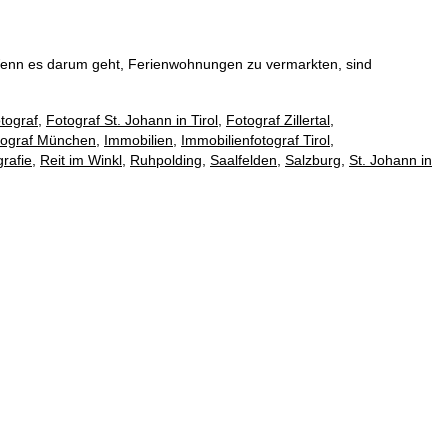
Wenn es darum geht, Ferienwohnungen zu vermarkten, sind
tograf
,
Fotograf St. Johann in Tirol
,
Fotograf Zillertal
,
tograf München
,
Immobilien
,
Immobilienfotograf Tirol
,
rafie
,
Reit im Winkl
,
Ruhpolding
,
Saalfelden
,
Salzburg
,
St. Johann in