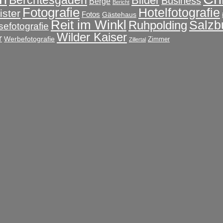
Berchtesgaden
Bilder
Business
Berge
Bericht
Fotografie
Hotelfotografie
ster
Fotos
Gästehaus
Reit im Winkl
Salzb
Ruhpolding
sefotografie
Wilder Kaiser
r
Werbefotografie
Zimmer
Zillertal