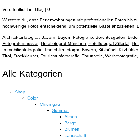
Veröffentlicht in:
Blog
|
0
Wusstest du, dass Ferienwohnungen mit professionellen Fotos bis 
hochwertige Fotos entscheidend, um potenzielle Gäste anzuziehen. 
Architekturfotograf
,
Bayern
,
Bayern Fotografie
,
Berchtesgaden
,
Bilder
Fotografenmeister
,
Hotelfotograf München
,
Hotelfotograf Zillertal
,
Hot
Immobilienfotografie
,
Immoblienfotograf Bayern
,
Kitzbühel
,
Kitzbühler
Tirol
,
Stockklauser
,
Tourismusfotografie
,
Traunstein
,
Werbefotografie
Alle Kategorien
Shop
Color
Chiemgau
Sommer
Almen
Berge
Blumen
Landschaft