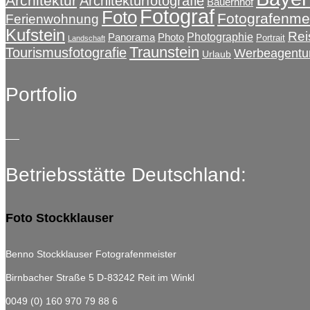
Architektur
Architekturfotografie
Bauernhof
Fotograf
Foto
Fotografenmei
Ferienwohnung
Kufstein
Rei
Photographie
Panorama
Photo
Portrait
Landschaft
Traunstein
Tourismusfotografie
Werbeagentu
Urlaub
Portfolio
Betriebsstätte Deutschland:
Foto Stockklauser
Benno Stockklauser Fotografenmeister
Birnbacher Straße 5
D-83242 Reit im Winkl
0049 (0) 160 970 79 88 6