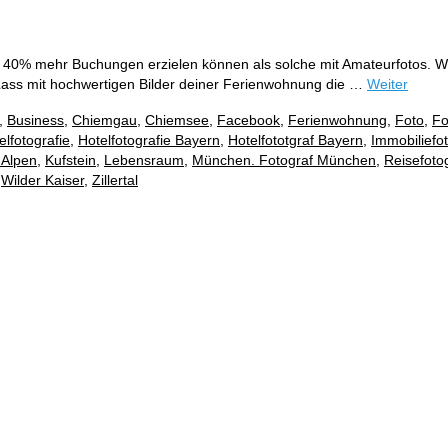
zu 40% mehr Buchungen erzielen können als solche mit Amateurfotos. 
Lass mit hochwertigen Bilder deiner Ferienwohnung die …
Weiter
,
Business
,
Chiemgau
,
Chiemsee
,
Facebook
,
Ferienwohnung
,
Foto
,
Fo
elfotografie
,
Hotelfotografie Bayern
,
Hotelfototgraf Bayern
,
Immobiliefo
 Alpen
,
Kufstein
,
Lebensraum
,
München. Fotograf München
,
Reisefotog
,
Wilder Kaiser
,
Zillertal