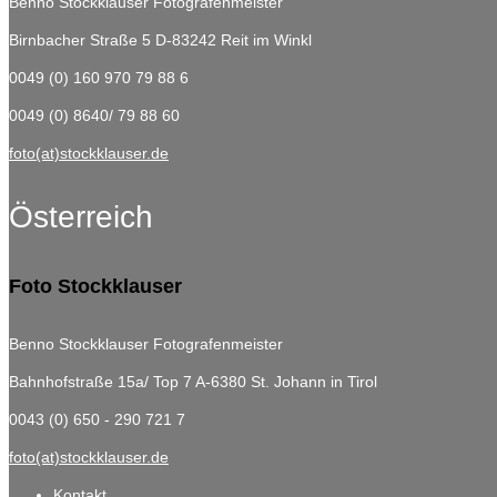
Benno Stockklauser Fotografenmeister
Birnbacher Straße 5
D-83242 Reit im Winkl
0049 (0) 160 970 79 88 6
0049 (0) 8640/ 79 88 60
foto(at)stockklauser.de
Österreich
Foto Stockklauser
Benno Stockklauser Fotografenmeister
Bahnhofstraße 15a/ Top 7
A-6380 St. Johann in Tirol
0043 (0) 650 - 290 721 7
foto(at)stockklauser.de
Kontakt