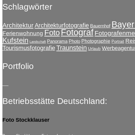
Schlagwörter
Bayer
Architektur
Architekturfotografie
Bauernhof
Fotograf
Foto
Fotografenmei
Ferienwohnung
Kufstein
Rei
Photographie
Panorama
Photo
Portrait
Landschaft
Traunstein
Tourismusfotografie
Werbeagentu
Urlaub
Portfolio
Betriebsstätte Deutschland:
Foto Stockklauser