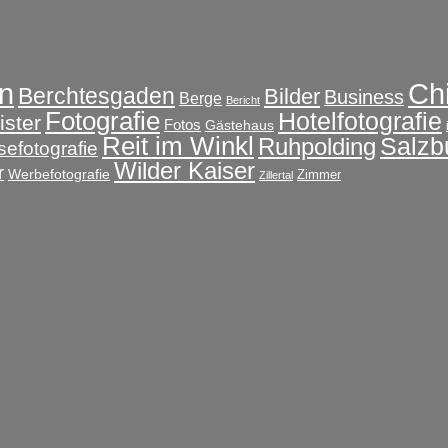
Ch
n
Berchtesgaden
Bilder
Business
Berge
Bericht
Fotografie
Hotelfotografie
ster
Fotos
Gästehaus
Reit im Winkl
Salzb
Ruhpolding
sefotografie
Wilder Kaiser
r
Werbefotografie
Zimmer
Zillertal