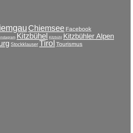
iemgau
Chiemsee
Facebook
Kitzbühel
Kitzbühler Alpen
instagram
Kitzbühl
Tirol
urg
Tourismus
Stockklauser