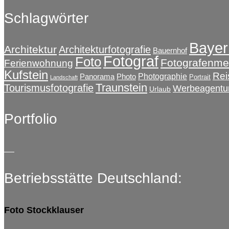
Schlagwörter
Bayer
Architektur
Architekturfotografie
Bauernhof
Fotograf
Foto
Fotografenmei
Ferienwohnung
Kufstein
Rei
Photographie
Panorama
Photo
Portrait
Landschaft
Traunstein
Tourismusfotografie
Werbeagentu
Urlaub
Portfolio
Betriebsstätte Deutschland:
Foto Stockklauser