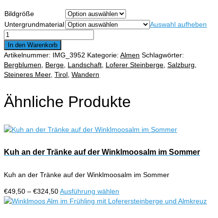
€49,50
Bildgröße
bis
Untergrundmaterial
Auswahl aufheben
€324,50
Steinplatte
im
In den Warenkorb
Frühling
Artikelnummer:
IMG_3952
Kategorie:
Almen
Schlagwörter:
mit
Bergblumen
,
Berge
,
Landschaft
,
Loferer Steinberge
,
Salzburg
,
Loferer
Steineres Meer
,
Tirol
,
Wandern
Steinberge
Menge
Ähnliche Produkte
Kuh an der Tränke auf der Winklmoosalm im Sommer
Kuh an der Tränke auf der Winklmoosalm im Sommer
Preisspanne:
Dieses
€
49,50
–
€
324,50
Ausführung wählen
€49,50
Produkt
bis
weist