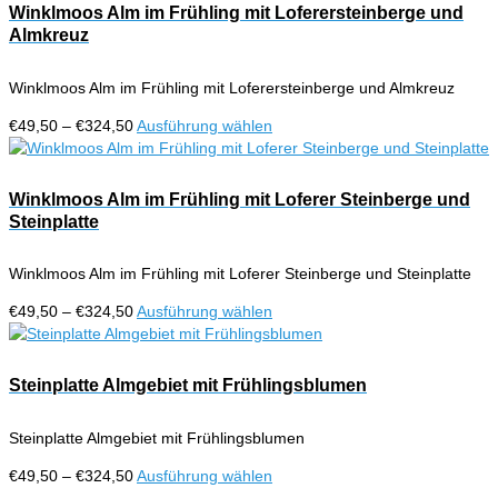
€324,50
mehrere
Winklmoos Alm im Frühling mit Loferersteinberge und
Varianten
Almkreuz
auf.
Die
Winklmoos Alm im Frühling mit Loferersteinberge und Almkreuz
Optionen
können
Preisspanne:
Dieses
€
49,50
–
€
324,50
Ausführung wählen
auf
€49,50
Produkt
der
bis
weist
Produktseite
€324,50
mehrere
Winklmoos Alm im Frühling mit Loferer Steinberge und
gewählt
Varianten
Steinplatte
werden
auf.
Die
Winklmoos Alm im Frühling mit Loferer Steinberge und Steinplatte
Optionen
können
Preisspanne:
Dieses
€
49,50
–
€
324,50
Ausführung wählen
auf
€49,50
Produkt
der
bis
weist
Produktseite
€324,50
mehrere
Steinplatte Almgebiet mit Frühlingsblumen
gewählt
Varianten
werden
auf.
Steinplatte Almgebiet mit Frühlingsblumen
Die
Optionen
Preisspanne:
Dieses
€
49,50
–
€
324,50
Ausführung wählen
können
€49,50
Produkt