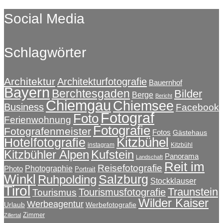
auf
bis
weist
Social Media
der
€324,50
mehrere
Produktseite
Varianten
gewählt
auf.
werden
Schlagwörter
Die
Optionen
können
auf
Architektur
Architekturfotografie
Bauernhof
Bayern
der
Berchtesgaden
Bilder
Berge
Bericht
Produktseite
Chiemgau
Chiemsee
Business
Facebook
gewählt
Fotograf
Foto
Ferienwohnung
werden
Fotografie
Fotografenmeister
Fotos
Gästehaus
Kitzbühel
Hotelfotografie
instagram
Kitzbühl
Kitzbühler Alpen
Kufstein
Panorama
Landschaft
Reit im
Reisefotografie
Photographie
Photo
Portrait
Winkl
Salzburg
Ruhpolding
Stockklauser
Tirol
Traunstein
Tourismusfotografie
Tourismus
Wilder Kaiser
Werbeagentur
Urlaub
Werbefotografie
Zimmer
Zillertal