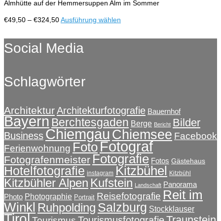
werden
Almhütte auf der Hemmersuppen Alm im Sommer
Die
Optionen
Preisspanne:
Dieses
€
49,50
–
€
324,50
Ausführung wählen
können
€49,50
Produkt
auf
bis
weist
Social Media
der
€324,50
mehrere
Produktseite
Varianten
gewählt
auf.
werden
Schlagwörter
Die
Optionen
können
auf
Architektur
Architekturfotografie
Bauernhof
Bayern
der
Berchtesgaden
Bilder
Berge
Bericht
Produktseite
Chiemgau
Chiemsee
Business
Facebook
gewählt
Fotograf
Foto
Ferienwohnung
werden
Fotografie
Fotografenmeister
Fotos
Gästehaus
Kitzbühel
Hotelfotografie
instagram
Kitzbühl
Kitzbühler Alpen
Kufstein
Panorama
Landschaft
Reit im
Reisefotografie
Photographie
Photo
Portrait
Winkl
Salzburg
Ruhpolding
Stockklauser
Tirol
Traunstein
Tourismusfotografie
Tourismus