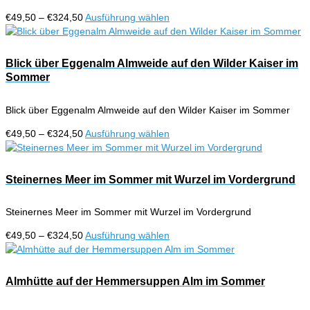
Preisspanne:
Dieses
€
49,50
–
€
324,50
Ausführung wählen
€49,50
Produkt
bis
weist
€324,50
mehrere
Blick über Eggenalm Almweide auf den Wilder Kaiser im
Varianten
Sommer
auf.
Die
Blick über Eggenalm Almweide auf den Wilder Kaiser im Sommer
Optionen
können
Preisspanne:
Dieses
€
49,50
–
€
324,50
Ausführung wählen
auf
€49,50
Produkt
der
bis
weist
Produktseite
€324,50
mehrere
Steinernes Meer im Sommer mit Wurzel im Vordergrund
gewählt
Varianten
werden
auf.
Steinernes Meer im Sommer mit Wurzel im Vordergrund
Die
Optionen
Preisspanne:
Dieses
€
49,50
–
€
324,50
Ausführung wählen
können
€49,50
Produkt
auf
bis
weist
der
€324,50
mehrere
Almhütte auf der Hemmersuppen Alm im Sommer
Produktseite
Varianten
gewählt
auf.