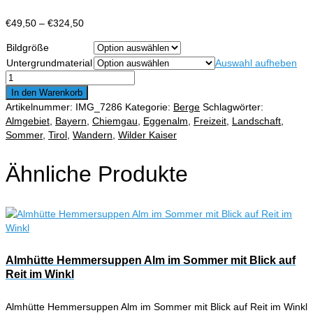
Preisspanne:
€
49,50
–
€
324,50
€49,50
Bildgröße
bis
Untergrundmaterial
Auswahl aufheben
€324,50
Im
Schatten
In den Warenkorb
liegende
Artikelnummer:
IMG_7286
Kategorie:
Berge
Schlagwörter:
Almweide
Almgebiet
,
Bayern
,
Chiemgau
,
Eggenalm
,
Freizeit
,
Landschaft
,
und
Sommer
,
Tirol
,
Wandern
,
Wilder Kaiser
Blick
auf
Ähnliche Produkte
Wilden
Kaiser
Menge
Almhütte Hemmersuppen Alm im Sommer mit Blick auf
Reit im Winkl
Almhütte Hemmersuppen Alm im Sommer mit Blick auf Reit im Winkl