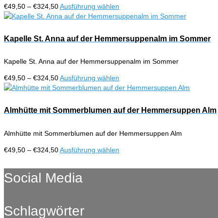
Optionen
Preisspanne:
Dieses
€
49,50
–
€
324,50
Ausführung wählen
können
€49,50
Produkt
auf
bis
weist
der
€324,50
mehrere
Kapelle St. Anna auf der Hemmersuppenalm im Sommer
Produktseite
Varianten
gewählt
auf.
werden
Kapelle St. Anna auf der Hemmersuppenalm im Sommer
Die
Optionen
Preisspanne:
Dieses
€
49,50
–
€
324,50
Ausführung wählen
können
€49,50
Produkt
auf
bis
weist
der
€324,50
mehrere
Almhütte mit Sommerblumen auf der Hemmersuppen Alm
Produktseite
Varianten
gewählt
auf.
werden
Almhütte mit Sommerblumen auf der Hemmersuppen Alm
Die
Optionen
Preisspanne:
Dieses
€
49,50
–
€
324,50
Ausführung wählen
können
€49,50
Produkt
auf
bis
weist
Social Media
der
€324,50
mehrere
Produktseite
Varianten
gewählt
auf.
werden
Schlagwörter
Die
Optionen