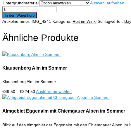
Untergrundmaterial
Auswahl aufheben
€324,50
Reit
im
In den Warenkorb
Winkl
Artikelnummer:
IMG_4241
Kategorie:
Reit im Winkl
Schlagwörter:
Bay
im
Frühling
Ähnliche Produkte
mit
Wilden
und
Zahmen
Kaiser
Menge
Klausenberg Alm im Sommer
Klausenberg Alm im Sommer
Preisspanne:
Dieses
€
49,50
–
€
324,50
Ausführung wählen
€49,50
Produkt
bis
weist
€324,50
mehrere
Almgebiet Eggenalm mit Chiemgauer Alpen im Sommer
Varianten
auf.
Blick auf das Almgebiet der Eggenalm mit den Chiemgauer Alpen im H
Die