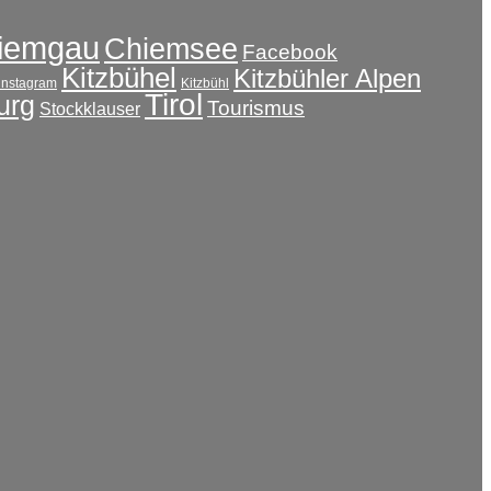
iemgau
Chiemsee
Facebook
Kitzbühel
Kitzbühler Alpen
instagram
Kitzbühl
Tirol
urg
Tourismus
Stockklauser