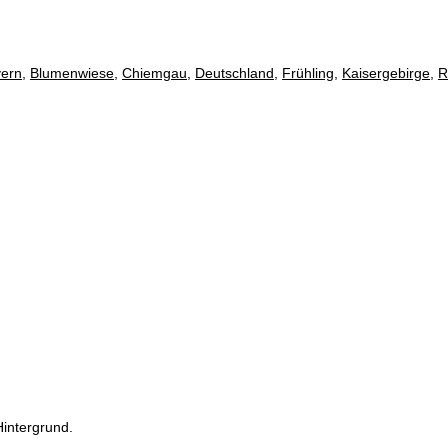
ern
,
Blumenwiese
,
Chiemgau
,
Deutschland
,
Frühling
,
Kaisergebirge
,
R
intergrund.