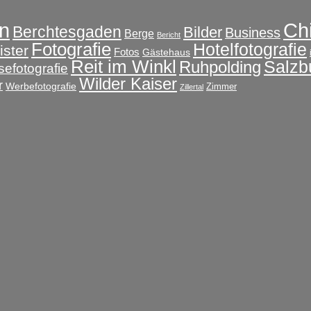
Ch
n
Berchtesgaden
Bilder
Business
Berge
Bericht
Fotografie
Hotelfotografie
ster
Fotos
Gästehaus
Reit im Winkl
Salzb
Ruhpolding
sefotografie
Wilder Kaiser
r
Werbefotografie
Zimmer
Zillertal