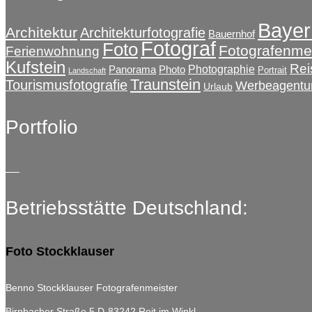
können
Bayer
auf
Architektur
Architekturfotografie
Bauernhof
der
Fotograf
Foto
Fotografenmei
Ferienwohnung
Produktseite
Kufstein
Rei
Photographie
Panorama
Photo
gewählt
Portrait
Landschaft
Traunstein
Tourismusfotografie
werden
Werbeagentu
Urlaub
Portfolio
Betriebsstätte Deutschland:
Foto Stockklauser
Benno Stockklauser Fotografenmeister
Birnbacher Straße 5
D-83242 Reit im Winkl