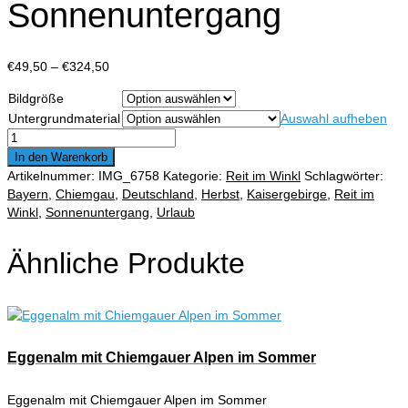
Sonnenuntergang
Preisspanne:
€
49,50
–
€
324,50
€49,50
Bildgröße
bis
Untergrundmaterial
Auswahl aufheben
€324,50
Reit
im
In den Warenkorb
Winkl
Artikelnummer:
IMG_6758
Kategorie:
Reit im Winkl
Schlagwörter:
im
Bayern
,
Chiemgau
,
Deutschland
,
Herbst
,
Kaisergebirge
,
Reit im
Herbst
Winkl
,
Sonnenuntergang
,
Urlaub
mit
Blick
Ähnliche Produkte
ins
Kaisergebirge
im
Sonnenuntergang
Menge
Eggenalm mit Chiemgauer Alpen im Sommer
Eggenalm mit Chiemgauer Alpen im Sommer