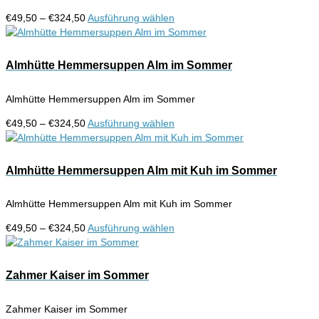
Preisspanne:
Dieses
€
49,50
–
€
324,50
Ausführung wählen
€49,50
Produkt
bis
weist
€324,50
mehrere
Almhütte Hemmersuppen Alm im Sommer
Varianten
auf.
Almhütte Hemmersuppen Alm im Sommer
Die
Optionen
Preisspanne:
Dieses
€
49,50
–
€
324,50
Ausführung wählen
können
€49,50
Produkt
auf
bis
weist
der
€324,50
mehrere
Almhütte Hemmersuppen Alm mit Kuh im Sommer
Produktseite
Varianten
gewählt
auf.
werden
Almhütte Hemmersuppen Alm mit Kuh im Sommer
Die
Optionen
Preisspanne:
Dieses
€
49,50
–
€
324,50
Ausführung wählen
können
€49,50
Produkt
auf
bis
weist
der
€324,50
mehrere
Zahmer Kaiser im Sommer
Produktseite
Varianten
gewählt
auf.
werden
Zahmer Kaiser im Sommer
Die