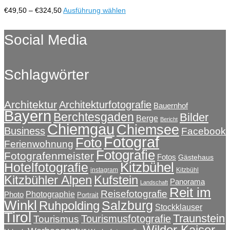
Optionen
Preisspanne:
Dieses
€
49,50
–
€
324,50
Ausführung wählen
können
€49,50
Produkt
auf
bis
weist
Social Media
der
€324,50
mehrere
Produktseite
Varianten
gewählt
auf.
werden
Schlagwörter
Die
Optionen
können
auf
Architektur
Architekturfotografie
Bauernhof
Bayern
der
Berchtesgaden
Bilder
Berge
Bericht
Produktseite
Chiemgau
Chiemsee
Business
Facebook
gewählt
Fotograf
Foto
Ferienwohnung
werden
Fotografie
Fotografenmeister
Fotos
Gästehaus
Kitzbühel
Hotelfotografie
instagram
Kitzbühl
Kitzbühler Alpen
Kufstein
Panorama
Landschaft
Reit im
Reisefotografie
Photographie
Photo
Portrait
Winkl
Salzburg
Ruhpolding
Stockklauser
Tirol
Traunstein
Tourismusfotografie
Tourismus
Wilder Kaiser