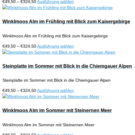
Preisspanne:
Dieses
€
49,50
–
€
324,50
Ausführung wählen
€49,50
Produkt
bis
weist
€324,50
mehrere
Winklmoos Alm im Frühling mit Blick zum Kaisergebirge
Varianten
auf.
Winklmoos Alm im Frühling mit Blick zum Kaisergebirge
Die
Optionen
Preisspanne:
Dieses
€
49,50
–
€
324,50
Ausführung wählen
können
€49,50
Produkt
auf
bis
weist
der
€324,50
mehrere
Steinplatte im Sommer mit Blick in die Chiemgauer Alpen
Produktseite
Varianten
gewählt
auf.
werden
Steinplatte im Sommer mit Blick in die Chiemgauer Alpen
Die
Optionen
Preisspanne:
Dieses
€
49,50
–
€
324,50
Ausführung wählen
können
€49,50
Produkt
auf
bis
weist
der
€324,50
mehrere
Winklmoos Alm im Sommer mit Steinernen Meer
Produktseite
Varianten
gewählt
auf.
werden
Winklmoos Alm im Sommer mit Steinernen Meer
Die
Optionen
Preisspanne:
Dieses
€
49,50
–
€
324,50
Ausführung wählen