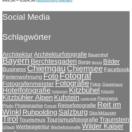
können
€49,50
Produkt
auf
bis
weist
Social Media
der
€324,50
mehrere
Produktseite
Varianten
gewählt
auf.
werden
Schlagwörter
Die
Optionen
können
auf
Architektur
Architekturfotografie
Bauernhof
Bayern
der
Berchtesgaden
Bilder
Berge
Bericht
Produktseite
Chiemgau
Chiemsee
Business
Facebook
gewählt
Fotograf
Foto
Ferienwohnung
werden
Fotografie
Fotografenmeister
Fotos
Gästehaus
Kitzbühel
Hotelfotografie
instagram
Kitzbühl
Kitzbühler Alpen
Kufstein
Panorama
Landschaft
Reit im
Reisefotografie
Photographie
Photo
Portrait
Winkl
Salzburg
Ruhpolding
Stockklauser
Tirol
Traunstein
Tourismusfotografie
Tourismus
Wilder Kaiser
Werbeagentur
Urlaub
Werbefotografie