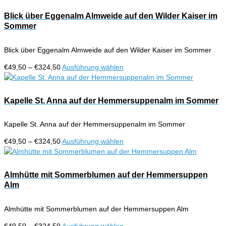
bis
weist
€324,50
mehrere
Blick über Eggenalm Almweide auf den Wilder Kaiser im
Varianten
Sommer
auf.
Die
Blick über Eggenalm Almweide auf den Wilder Kaiser im Sommer
Optionen
können
Preisspanne:
Dieses
€
49,50
–
€
324,50
Ausführung wählen
auf
€49,50
Produkt
der
bis
weist
Produktseite
€324,50
mehrere
Kapelle St. Anna auf der Hemmersuppenalm im Sommer
gewählt
Varianten
werden
auf.
Kapelle St. Anna auf der Hemmersuppenalm im Sommer
Die
Optionen
Preisspanne:
Dieses
€
49,50
–
€
324,50
Ausführung wählen
können
€49,50
Produkt
auf
bis
weist
der
€324,50
mehrere
Almhütte mit Sommerblumen auf der Hemmersuppen
Produktseite
Varianten
Alm
gewählt
auf.
werden
Die
Almhütte mit Sommerblumen auf der Hemmersuppen Alm
Optionen
können
Preisspanne:
Dieses
€
49,50
–
€
324,50
Ausführung wählen