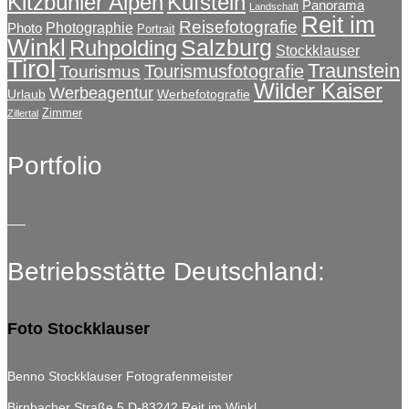
Kitzbühler Alpen
Kufstein
Panorama
Landschaft
Reit im
Reisefotografie
Photographie
Photo
Portrait
Winkl
Salzburg
Ruhpolding
Stockklauser
Tirol
Traunstein
Tourismusfotografie
Tourismus
Wilder Kaiser
Werbeagentur
Urlaub
Werbefotografie
Zimmer
Zillertal
Portfolio
Betriebsstätte Deutschland:
Foto Stockklauser
Benno Stockklauser Fotografenmeister
Birnbacher Straße 5
D-83242 Reit im Winkl