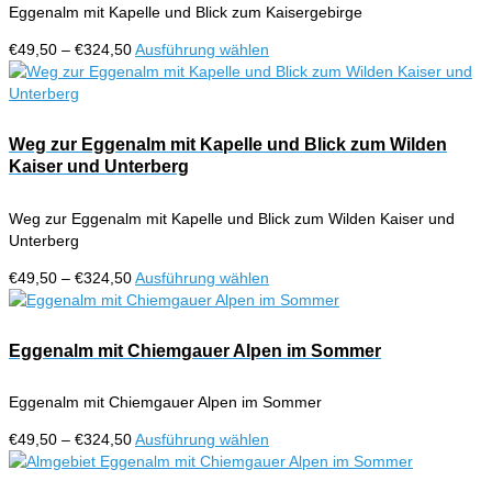
Eggenalm mit Kapelle und Blick zum Kaisergebirge
Preisspanne:
Dieses
€
49,50
–
€
324,50
Ausführung wählen
€49,50
Produkt
bis
weist
€324,50
mehrere
Varianten
Weg zur Eggenalm mit Kapelle und Blick zum Wilden
auf.
Kaiser und Unterberg
Die
Optionen
Weg zur Eggenalm mit Kapelle und Blick zum Wilden Kaiser und
können
Unterberg
auf
der
Preisspanne:
Dieses
€
49,50
–
€
324,50
Ausführung wählen
Produktseite
€49,50
Produkt
gewählt
bis
weist
werden
€324,50
mehrere
Eggenalm mit Chiemgauer Alpen im Sommer
Varianten
auf.
Eggenalm mit Chiemgauer Alpen im Sommer
Die
Optionen
Preisspanne:
Dieses
€
49,50
–
€
324,50
Ausführung wählen
können
€49,50
Produkt
auf
bis
weist