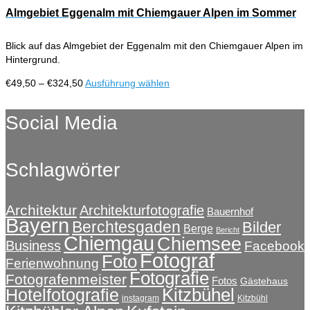
der
€324,50
mehrere
Almgebiet Eggenalm mit Chiemgauer Alpen im Sommer
Produktseite
Varianten
gewählt
auf.
werden
Blick auf das Almgebiet der Eggenalm mit den Chiemgauer Alpen im
Die
Hintergrund.
Optionen
können
Preisspanne:
Dieses
€
49,50
–
€
324,50
Ausführung wählen
auf
€49,50
Produkt
der
bis
weist
Social Media
Produktseite
€324,50
mehrere
gewählt
Varianten
werden
auf.
Schlagwörter
Die
Optionen
können
auf
Architektur
Architekturfotografie
Bauernhof
Bayern
der
Berchtesgaden
Bilder
Berge
Bericht
Produktseite
Chiemgau
Chiemsee
Business
Facebook
gewählt
Fotograf
Foto
Ferienwohnung
werden
Fotografie
Fotografenmeister
Fotos
Gästehaus
Kitzbühel
Hotelfotografie
instagram
Kitzbühl