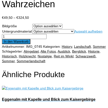
Wahrzeichen
Preisspanne:
€
49,50
–
€
324,50
€49,50
Bildgröße
bis
Untergrundmaterial
Auswahl aufheben
€324,50
Dorfpartie
aus
In den Warenkorb
Reit
Artikelnummer:
IMG_0745
Kategorien:
History
,
Landschaft
,
Sommer
im
Schlagwörter:
Almgebiet
,
Alte Fotos
,
Ausblick
,
Bergblick
,
Historie
,
Winkl
Historisch
,
Holzknecht
,
Nostalgie
,
Reit im Winkl
,
Schwarzweiß
,
-
Sommer
,
Sommerlandschaft
Holzhacker
-
Ähnliche Produkte
Reit
im
Winkler
Wahrzeichen
Menge
Eggenalm mit Kapelle und Blick zum Kaisergebirge