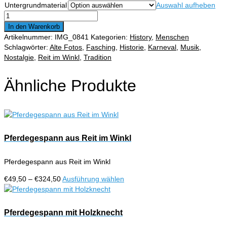
Untergrundmaterial
Auswahl aufheben
€324,50
Fasching
in
In den Warenkorb
Reit
Artikelnummer:
IMG_0841
Kategorien:
History
,
Menschen
im
Schlagwörter:
Alte Fotos
,
Fasching
,
Historie
,
Karneval
,
Musik
,
Winkl
Nostalgie
,
Reit im Winkl
,
Tradition
Menge
Ähnliche Produkte
Pferdegespann aus Reit im Winkl
Pferdegespann aus Reit im Winkl
Preisspanne:
Dieses
€
49,50
–
€
324,50
Ausführung wählen
€49,50
Produkt
bis
weist
€324,50
mehrere
Pferdegespann mit Holzknecht
Varianten