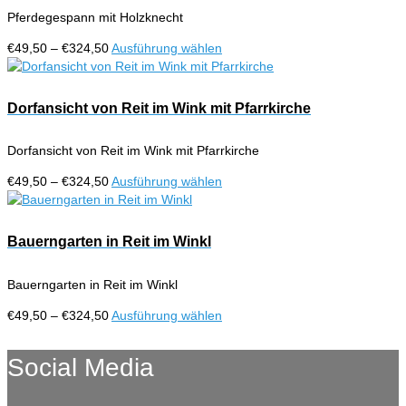
auf.
Pferdegespann mit Holzknecht
Die
Optionen
Preisspanne:
Dieses
€
49,50
–
€
324,50
Ausführung wählen
können
€49,50
Produkt
auf
bis
weist
der
€324,50
mehrere
Dorfansicht von Reit im Wink mit Pfarrkirche
Produktseite
Varianten
gewählt
auf.
werden
Dorfansicht von Reit im Wink mit Pfarrkirche
Die
Optionen
Preisspanne:
Dieses
€
49,50
–
€
324,50
Ausführung wählen
können
€49,50
Produkt
auf
bis
weist
der
€324,50
mehrere
Bauerngarten in Reit im Winkl
Produktseite
Varianten
gewählt
auf.
werden
Bauerngarten in Reit im Winkl
Die
Optionen
Preisspanne:
Dieses
€
49,50
–
€
324,50
Ausführung wählen
können
€49,50
Produkt
auf
bis
weist
Social Media
der
€324,50
mehrere
Produktseite
Varianten
gewählt
auf.